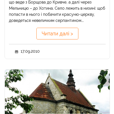
що веде з Борщова до Кривче, а далі через
Мельницю – до Хотина. Село лежить в низині: щоб
попасти в нього і побачити красуню-церкву,
доведеться невеличким серпантином...
Читати далі >
17.09.2010