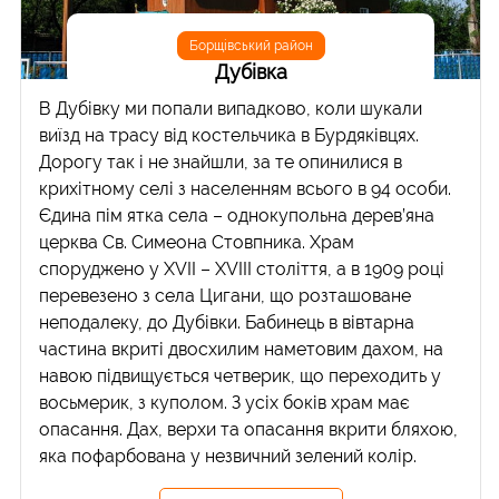
Борщівський район
Дубівка
В Дубівку ми попали випадково, коли шукали
виїзд на трасу від костельчика в Бурдяківцях.
Дорогу так і не знайшли, за те опинилися в
крихітному селі з населенням всього в 94 особи.
Єдина пім ятка села – однокупольна дерев’яна
церква Св. Симеона Стовпника. Храм
споруджено у XVII – XVIII століття, а в 1909 році
перевезено з села Цигани, що розташоване
неподалеку, до Дубівки. Бабинець в вівтарна
частина вкриті двосхилим наметовим дахом, на
навою підвищується четверик, що переходить у
восьмерик, з куполом. З усіх боків храм має
опасання. Дах, верхи та опасання вкрити бляхою,
яка пофарбована у незвичний зелений колір.