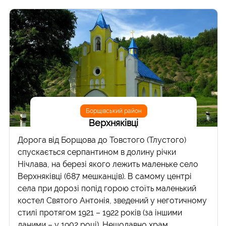
Борщівський район
Верхняківці
Дорога від Борщова до Товстого (Тлустого)
спускається серпантином в долину річки
Нічлава, на березі якого лежить маленьке село
Верхняківці (687 мешканців). В самому центрі
села при дорозі попід горою стоїть маленький
костел Святого Антонія, зведений у неготичному
стилі протягом 1921 – 1922 років (за іншими
даними – у 1902 році). Нещодавно храм