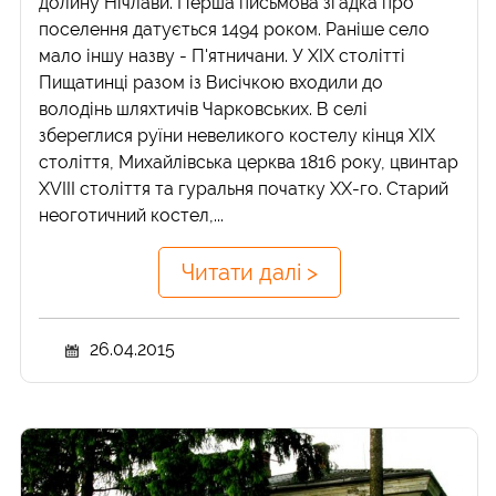
долину Нічлави. Перша письмова згадка про
поселення датується 1494 роком. Раніше село
мало іншу назву - П'ятничани. У ХІХ столітті
Пищатинці разом із Висічкою входили до
володінь шляхтичів Чарковських. В селі
збереглися руїни невеликого костелу кінця ХІХ
століття, Михайлівська церква 1816 року, цвинтар
XVIII століття та гуральня початку ХХ-го. Старий
неоготичний костел,...
Читати далі >
26.04.2015