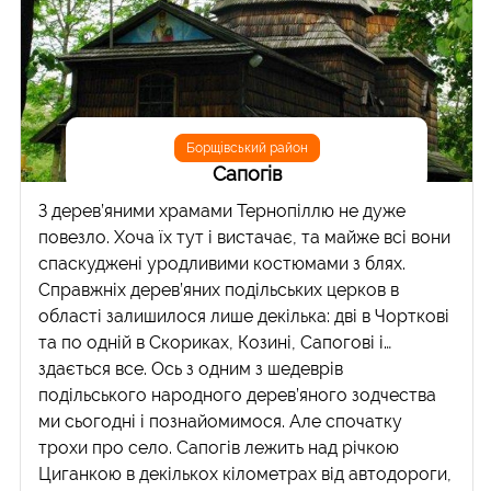
Борщівський район
Сапогів
З дерев’яними храмами Тернопіллю не дуже
повезло. Хоча їх тут і вистачає, та майже всі вони
спаскуджені уродливими костюмами з блях.
Справжніх дерев’яних подільських церков в
області залишилося лише декілька: дві в Чорткові
та по одній в Скориках, Козині, Сапогові і…
здається все. Ось з одним з шедеврів
подільського народного дерев’яного зодчества
ми сьогодні і познайомимося. Але спочатку
трохи про село. Сапогів лежить над річкою
Циганкою в декількох кілометрах від автодороги,