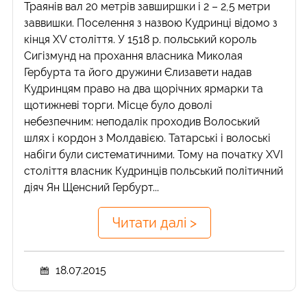
Траянів вал 20 метрів завширшки і 2 – 2,5 метри
заввишки. Поселення з назвою Кудринці відомо з
кінця XV століття. У 1518 р. польський король
Сигізмунд на прохання власника Миколая
Гербурта та його дружини Єлизавети надав
Кудринцям право на два щорічних ярмарки та
щотижневі торги. Місце було доволі
небезпечним: неподалік проходив Волоський
шлях і кордон з Молдавією. Татарські і волоські
набіги були систематичними. Тому на початку XVI
століття власник Кудринців польський політичний
діяч Ян Щенсний Гербурт...
Читати далі >
18.07.2015