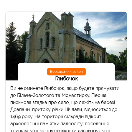
Борщівський район
Глибочок
Ви не оминете Глибочок, якщо будете прямувати
до Більче-Золотого та Монастирку. Перша
письмова згадка про село, що лежіть на березі
Драпани, притоку річки Нічлави, відноситься до
1469 року. На території сільради відкриті
археологічні пам’ятки палеоліту, поселення
трипільської, черняхівської та давньоруської