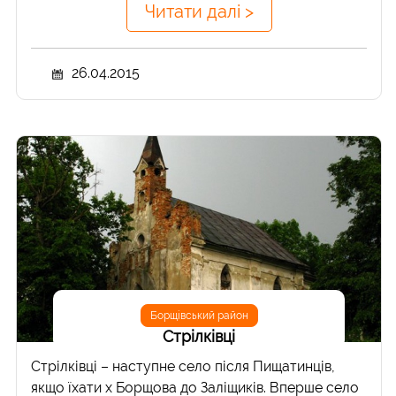
Читати далі >
26.04.2015
Борщівський район
Стрілківці
Стрілківці – наступне село після Пищатинців,
якщо їхати х Борщова до Заліщиків. Вперше село