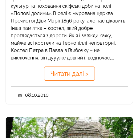
культур та поховання скіфськї доби на полі
«Попові долини». В селі є мурована церква
Пречистої Діви Марії 1896 року, але нас цікавить
інша пам’ятка – костел, який добре
проглядається з дороги. Як я і завжди кажу,
майже всі костели на Тернопіллі неповторні.
Костел Петра в Павла в Глибочку – не
виключення: він дуууже довгий і, водночас,...
Читати далі >
08.10.2010