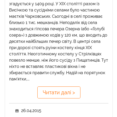
згадується у 1409 році. У ХІХ столітті разом із
Висічкою та сусідніми селами було частиною
маєтків Чарковських. Сьогодні в селі проживає
близько 1 тис. мешканців. Неподалік від села
знаходиться гіпсова печера Озерна (або «Голубі
озера») з довжиною ходів у 120 км, що входить до
десятки найбільших печер світу. В центрі села
при дорозі стоять руїни костелу кінця ХІХ
століття. Неоготичному костелу у Стрілківцях
повезло менше, ніж його сусіду з Пищатинців. Тут
ніхто не вставляє пластикові вікна і не
збирається правити службу. Надій на порятунок
пам’ятки,...
Читати далі >
26.04.2015