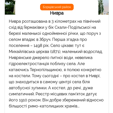
Борщівський район
Нивра
Нивра розташована в 3 кілометрах на північний
схід від Гермаківки у бік Скали-Подільської на
березі маленької однойменної річки, що поруч з
селом впадає в Збруч. Перша згадка про
поселення – 1498 рік. Село цікаве: тут є
Михайлівська церква (1871), маленький водоспад,
Ниврянське джерело питної води, невелика
гідроелектростанція поблизу села. Але
катаючись Тернопільщиною, я полюю конкретно
на костели. Тому сьогодні – про костел в Ниврі,
що знаходиться в самому центрі села біля
автобусної зупинки. А костел, до речі, дуже
симпатичний. Реєстр місцевих пам’яток датує
його 1910 роком. Він добре збережений відносно
більшості римо-католицьких храмів...