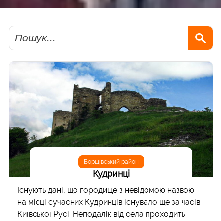
Пошук
Борщівський район
Кудринці
Існують дані, що городище з невідомою назвою
на місці сучасних Кудринців існувало ще за часів
Київської Русі. Неподалік від села проходить