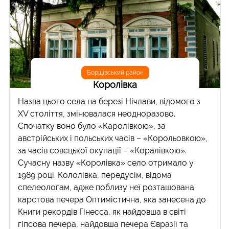
Борщівський район
Королівка
Назва цього села на березі Нічлави, відомого з
XV століття, змінювалася неодноразово.
Спочатку воно було «Каролівкою», за
австрійських і польських часів – «Корольовкою»,
за часів совєцької окупації – «Коралівкою».
Сучасну назву «Королівка» село отримало у
1989 році. Кололівка, передусім, відома
спелеологам, адже поблизу неї розташована
карстова печера Оптимістична, яка занесена до
Книги рекордів Гінесса, як найдовша в світі
гіпсова печера, найдовша печера Євразії та