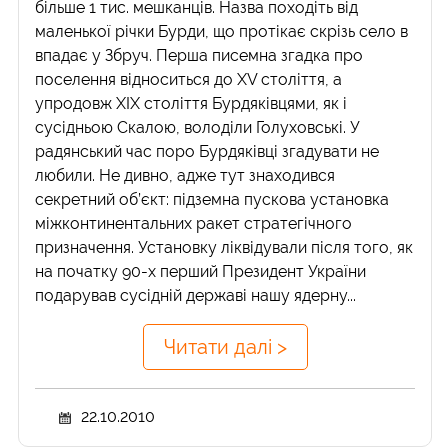
більше 1 тис. мешканців. Назва походіть від
маленької річки Бурди, що протікає скрізь село в
впадає у Збруч. Перша писемна згадка про
поселення відноситься до XV століття, а
упродовж ХІХ століття Бурдяківцями, як і
сусідньою Скалою, володіли Голуховські. У
радянський час поро Бурдяківці згадувати не
любили. Не дивно, адже тут знаходився
секретний об’єкт: підземна пускова установка
міжконтинентальних ракет стратегічного
призначення. Установку ліквідували після того, як
на початку 90-х перший Президент України
подарував сусідній державі нашу ядерну...
Читати далі >
22.10.2010