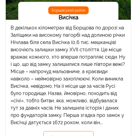
Борщівський район
Висічка
В декількох кілометрах від Борщова по дорозі на
Заліщики на високому пагорбі над долиною річки
Нічлава біля села Висічка (0,6 тис. мешканців)
височіють залишки замку XVII століття. Це місце
вражає кожного, хто вперше потрапляє сюди. Ну
і що, що від замку залишилися лише півтори вежі?
Місце – напрочуд мальовниче, а краєвиди
навколо – неймовірно захоплюючі. Коли виникла
Висічка, невідомо. На її місце ще за часів Русі
було городище. Назва, ймовірно, походить від
«січі», тобто битви, яка, можливо, відбувалася
тут за давніх часів. Не залишила історія і даних
про фундаторів замку. Перша згадка про замок у
Висічці датується 1672 роком, коли він...