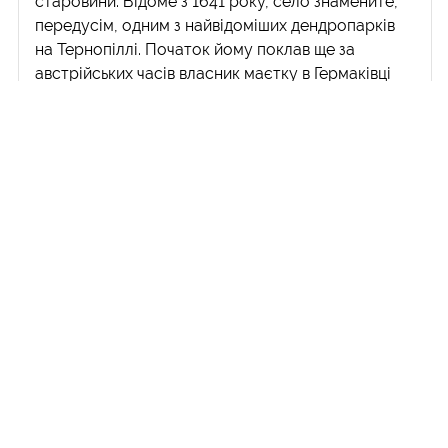
старовини. Відоме з 1641 року, село знамените,
передусім, одним з найвідоміших дендропарків
на Тернопіллі. Початок йому поклав ще за
австрійських часів власник маєтку в Гермаківці
граф Блюхер де Вальштадт. З різних кінців світу
він завіз у подільське село більше 330 видів дерев
і чагарників. На площі 56 га проростають
представники з Сибіру, Африки, Індії. Особливо
цінні – ясен білоцвітий, модрина польська, сосна
кедрова європейська, сосна Станкевича, дуб
австрійський, жостір фарбувальний, верба
туполиста, клокичка периста, бузок
східнокарпатський, тис ягідний, що занесені до
Червоної книги...
Читати далі >
14.09.2010