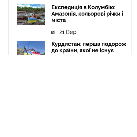
Експедиція в Колумбію:
Амазонія, кольорові річки і
міста
21 Вер
Курдистан: перша подорож
до країни, якої не існує
04 Чер