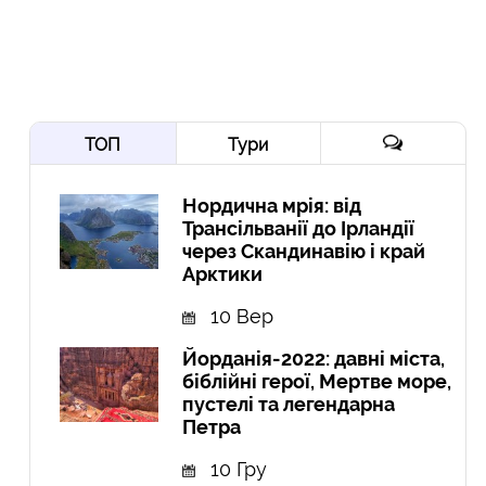
ТОП
Тури
Нордична мрія: від
Трансільванії до Ірландії
через Скандинавію і край
Арктики
10 Вер
Йорданія-2022: давні міста,
біблійні герої, Мертве море,
пустелі та легендарна
Петра
10 Гру