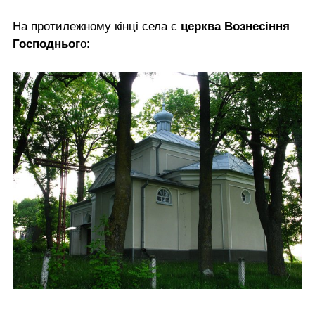
На протилежному кінці села є
церква Вознесіння
Господньог
о: