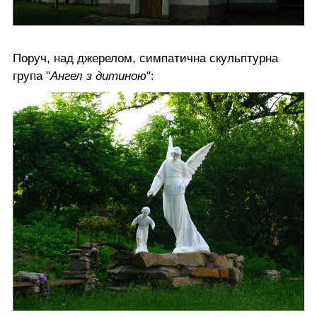
Поруч, над джерелом, симпатична скульптурна
група "
Ангел з дитиною
":