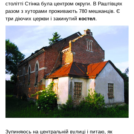
столітті Стінка була центром округи. В Раштівцях
разом з хуторами проживають 780 мешканців. Є
три діючих церкви і закинутий
костел
.
Зупиняюсь на центральній вулиці і питаю, як