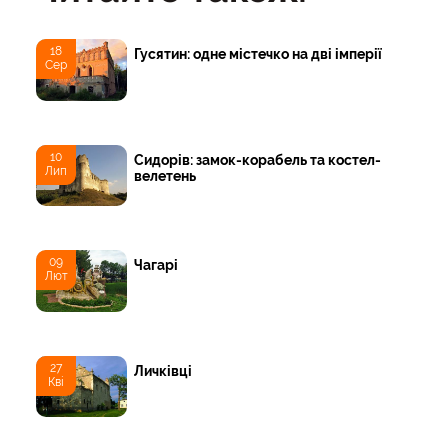
18
Гусятин: одне містечко на дві імперії
Сер
10
Сидорів: замок-корабель та костел-
Лип
велетень
09
Чагарі
Лют
27
Личківці
Кві