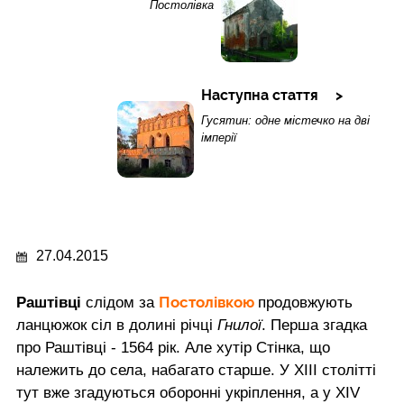
Постолівка
Наступна стаття
Гусятин: одне містечко на дві
імперії
27.04.2015
Постолівкою
Раштівці
слідом за
продовжують
ланцюжок сіл в долині річці
Гнилої
. Перша згадка
про Раштівці - 1564 рік. Але хутір Стінка, що
належить до села, набагато старше. У XIII столітті
тут вже згадуються оборонні укріплення, а у XIV