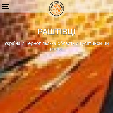
РАШТІВЦІ
Україна
Тернопільська область
Гусятинський
район