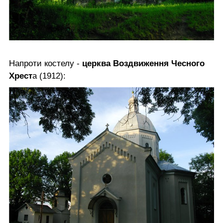
Напроти костелу -
церква Воздвиження Чесного
Хрест
а (1912):