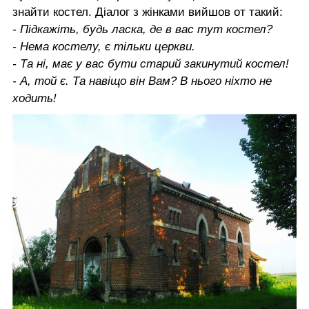
знайти костел. Діалог з жінками вийшов от такий:
- Підкажіть, будь ласка, де в вас тут костел?
- Нема костелу, є тільки церкви.
- Та ні, має у вас бути старий закинутий костел!
- А, той є. Та навіщо він Вам? В нього ніхто не
ходить!