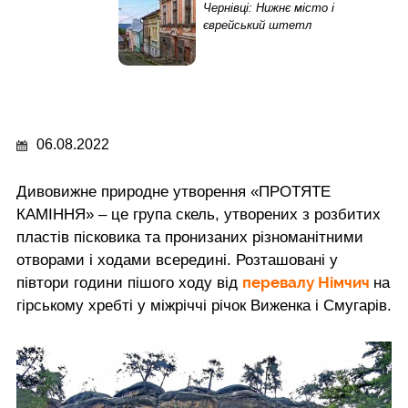
Чернівці: Нижнє місто і
єврейський штетл
06.08.2022
Дивовижне природне утворення «ПРОТЯТЕ
КАМІННЯ» – це група скель, утворених з розбитих
пластів пісковика та пронизаних різноманітними
отворами і ходами всередині. Розташовані у
перевалу Німчич
півтори години пішого ходу від
на
гірському хребті у міжріччі річок Виженка і Смугарів.