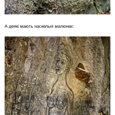
А деякі мають наскельні малюнки: