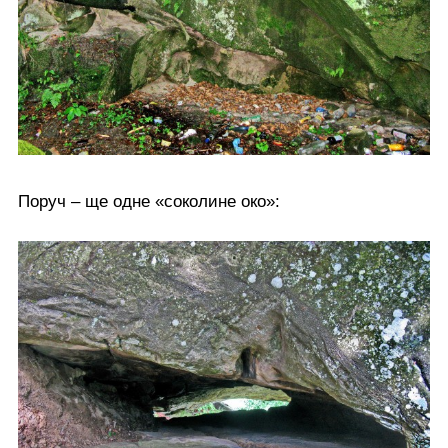
Поруч – ще одне «соколине око»: