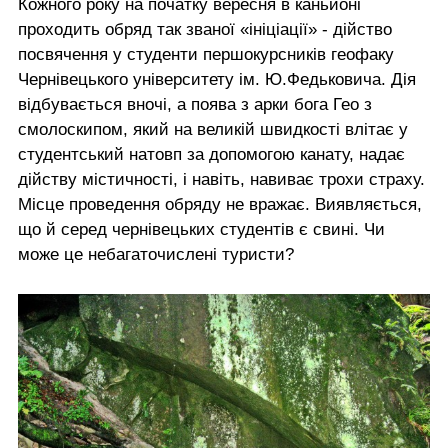
Кожного року на початку вересня в каньйоні
проходить обряд так званої «ініціації» - дійство
посвячення у студенти першокурсників геофаку
Чернівецького університету ім. Ю.Федьковича. Дія
відбувається вночі, а поява з арки бога Гео з
смолоскипом, який на великій швидкості влітає у
студентський натовп за допомогою канату, надає
дійству містичності, і навіть, навиває трохи страху.
Місце проведення обряду не вражає. Виявляється,
що й серед чернівецьких студентів є свині. Чи
може це небагаточислені туристи?