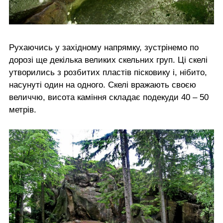
Рухаючись у західному напрямку, зустрінемо по
дорозі ще декілька великих скельних груп. Ці скелі
утворились з розбитих пластів пісковику і, нібито,
насунуті один на одного. Скелі вражають своєю
величчю, висота каміння складає подекуди 40 – 50
метрів.