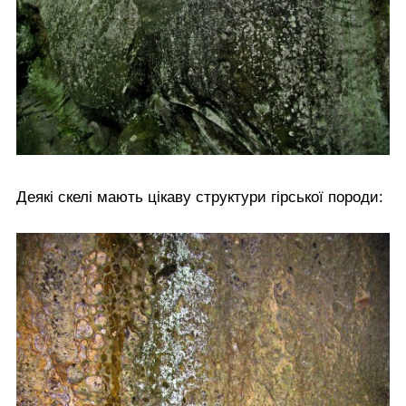
Деякі скелі мають цікаву структури гірської породи: