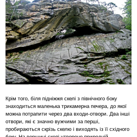
Крім того, біля підніжжя скелі з північного боку
знаходиться маленька трикамерна печера, до якої
можна потрапити через два входи-отвори. Два інші
отвори, які є значно вужчими за перші,
пробираються скрізь скелю і виходять із її східного
боку. На вершині скелі утворено природній