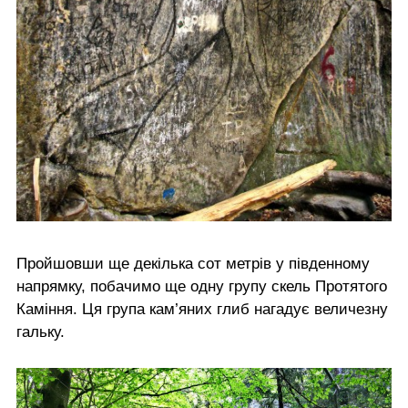
Пройшовши ще декілька сот метрів у південному
напрямку, побачимо ще одну групу скель Протятого
Каміння. Ця група кам’яних глиб нагадує величезну
гальку.