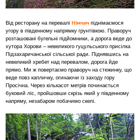
Німчич
Від ресторану на перевалі
піднімаємося
угору в південному напрямку грунтівкою. Праворуч
розташовані бугельні підйомники, а дорога веде до
хутора Хорови – невеликого гуцульського присілка
Підзахаричанської сільської ради. Піднявшись на
невеликий хребет над перевалом, дорога йде
прямо. Ми ж повертаємо праворуч на стежинку, що
веде повз капличку, огинаючи із заходу гору
Просічна. Через кількасот метрів починається
буковий ліс, пройшовши скрізь який у південному
напряму, незабаром побачимо скелі.