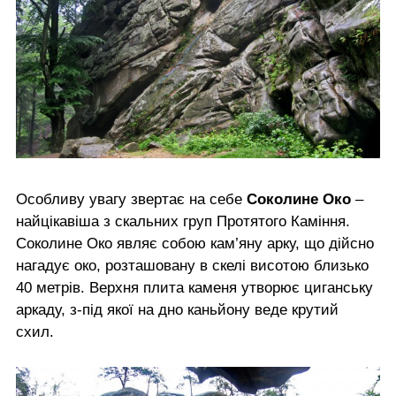
Особливу увагу звертає на себе
Соколине Око
–
найцікавіша з скальних груп Протятого Каміння.
Соколине Око являє собою кам’яну арку, що дійсно
нагадує око, розташовану в скелі висотою близько
40 метрів. Верхня плита каменя утворює циганську
аркаду, з-під якої на дно каньйону веде крутий
схил.