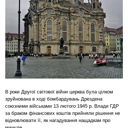
В роки Другої світової війни церква була цілком
зруйнована в ході бомбардувань Дрездена
союзними військами 13 лютого 1945 р. Влади ГДР
за браком фінансових коштів прийняли рішення не
відновлювати її, як нагадування нащадкам про
минуле.