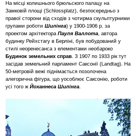
На місці колишнього брюльского палацу на
Замковій площі (Schlossplatz), безпосередньо з
правої сторони від сходів з чотирма скульптурними
групами роботи
Шилінга
) у 1900-1906 р. за
проектом архітектора
Пауля Валлота
, автора
будинку Рейхстагу в Берліні, був побудований у
стилі неоренесанса з елементами необароко
Будинок земельних справ
. З 1907 по 1933 рік тут
засідав земельний парламент Саксонії (Landtag). На
50-метровій вежі піднімається позолочена
алегорична фігура, що уособлює Саксонію, роботи
усі того ж
Йоханнеса Шилінга
.