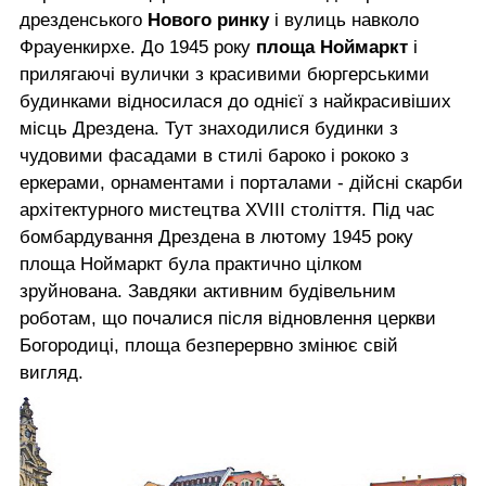
дрезденського
Нового ринку
і вулиць навколо
Фрауенкирхе. До 1945 року
площа Ноймаркт
і
прилягаючі вулички з красивими бюргерськими
будинками відносилася до однієї з найкрасивіших
місць Дрездена. Тут знаходилися будинки з
чудовими фасадами в стилі бароко і рококо з
еркерами, орнаментами і порталами - дійсні скарби
архітектурного мистецтва XVІІІ століття. Під час
бомбардування Дрездена в лютому 1945 року
площа Ноймаркт була практично цілком
зруйнована. Завдяки активним будівельним
роботам, що почалися після відновлення церкви
Богородиці, площа безперервно змінює свій
вигляд.