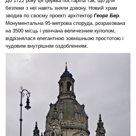
До 1722 року ця церква постаріла так, що для
безпеки з неї навіть зняли дзвону. Новий храм
зводив по своєму проекті архітектор
Георг Бер
.
Монументальна 95-метрова споруда, розрахована
на 3500 місць і увінчана величезним куполом,
відрізнялася елегантною зовнішньою простотою і
чудовим внутрішнім оздобленням.