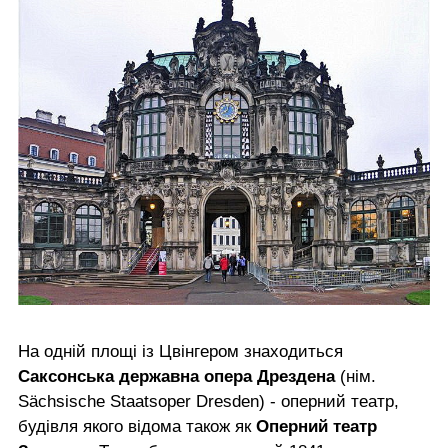
На одній площі із Цвінгером знаходиться
Саксонська державна опера Дрездена
(нім.
Sächsische Staatsoper Dresden) - оперний театр,
будівля якого відома також як
Оперний театр