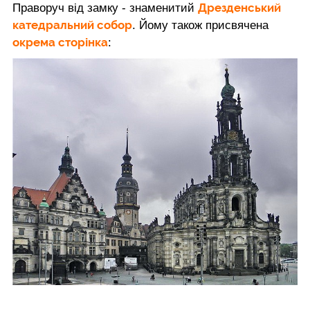
Дрезденський
Праворуч від замку - знаменитий
катедральний собор
. Йому також присвячена
окрема сторінка
: