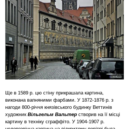
Ще в 1589 р. цю стіну прикрашала картина,
виконана вапняними фарбами. У 1872-1876 р. з
нагоди 800-річчя князівського будинку Веттинів
художник
Вільгельм Вальтер
створив на її місці
картину в техніку сграффіто. У 1904-1907 р.
недовговічна картина на відкритому повітрі була