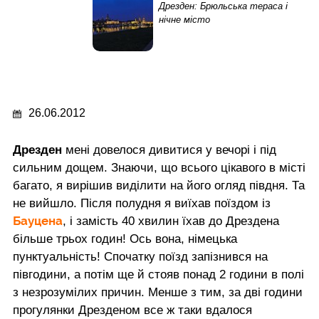
Дрезден: Брюльська тераса і
нічне місто
26.06.2012
Дрезден
мені довелося дивитися у вечорі і під
сильним дощем. Знаючи, що всього цікавого в місті
багато, я вирішив виділити на його огляд півдня. Та
не вийшло. Після полудня я виїхав поїздом із
Бауцена
, і замість 40 хвилин їхав до Дрездена
більше трьох годин! Ось вона, німецька
пунктуальність! Спочатку поїзд запізнився на
півгодини, а потім ще й стояв понад 2 години в полі
з незрозумілих причин. Менше з тим, за дві години
прогулянки Дрезденом все ж таки вдалося