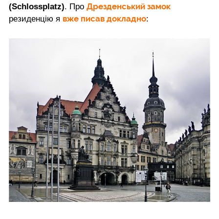
Дрезденський замок
(Schlossplatz)
. Про
вже писав докладно
резиденцію я
: