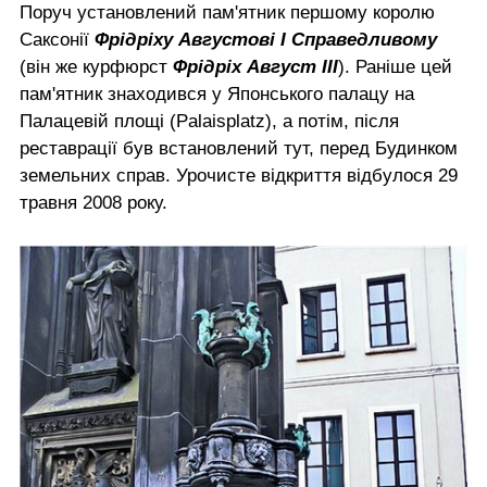
Поруч установлений пам'ятник першому королю
Саксонії
Фрідріху Августові І Справедливому
(він же курфюрст
Фрідріх Август ІІІ
). Раніше цей
пам'ятник знаходився у Японського палацу на
Палацевій площі (Palaіsplatz), а потім, після
реставрації був встановлений тут, перед Будинком
земельних справ. Урочисте відкриття відбулося 29
травня 2008 року.