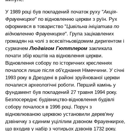
У 1989 році був покладений початок руху "
Акція-
Фрауенкирхе
" по відновленню церкви з руїн. Рух
оформився в товариство "
Цивільна ініціатива по
відновленню Фрауенкирхе
". Група зацікавлених
громадян на чолі з всесвітньовідомим диригентом і
сурмачем
Людвігом Гюттлером
закликала
почати збір коштів на відновлення церкви.
Відновлення собору по історичних кресленнях
почалося лише після об'єднання Німеччини. У січні
1993 року в Дрездені в районі зруйнованої церкви
почалися археологічні роботи. Перший камінь у
фундамент був покладений 27 травня 1994 року.
Безпосереднє будівництво-відновлення будівлі
собору почалося в 1996 році. Поруч з
відновлюваною церквою установили дерев'яну
дзвіничку з єдиним уцілілим дзвоном Фрауенкирхе,
що входив у набір з чотирьох дзвонів 1732 року.