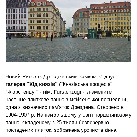
Новий Ринок із Дрезденським замком з'єднує
галерея "Хід князів"
("Князівська процесія",
"Фюрстенцуг" - нім. Furstenzug) - знамените
настінне плиткове панно з мейсенської порцеляни,
одна з визначних пам'яток Дрездена. Створено в
1904-1907 р. На найбільшому у світі порцеляновому
панно, складеному з 25 тисяч безперервно
покладених плиток, зображена урочиста кінна