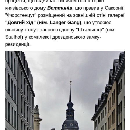
процесія, що відбиває тисячолітню історію
князівського дому
Веттинів
, що правив у Саксонії.
"Фюрстенцуг" розміщений на зовнішній стіні галереї
"Довгий хід" (нім. Langer Gang)
, що утворює
північну стіну стаєнного двору "Штальхоф" (нім.
Stallhof) у комплексі дрезденського замку-
резиденції.