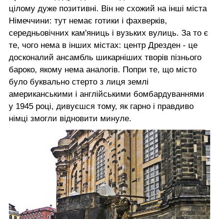
цілому дуже позитивні. Він не схожий на інші міста
Німеччини: тут немає готики і фахверків,
середньовічних кам'яниць і вузьких вулиць. За то є
те, чого нема в інших містах: центр Дрезден - це
досконалий ансамбль шикарніших творів пізнього
бароко, якому нема аналогів. Попри те, що місто
було буквально стерто з лиця землі
американськими і англійськими бомбардуваннями
у 1945 році, дивуєшся тому, як гарно і правдиво
німці змогли відновити минуле.