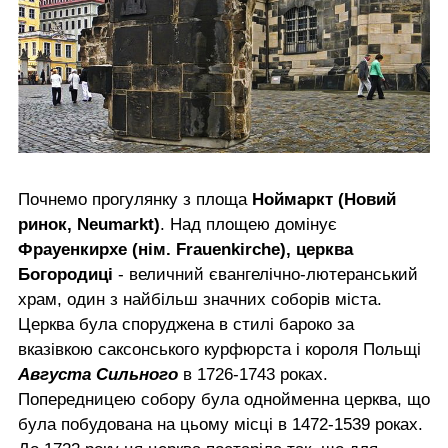
Почнемо прогулянку з площа
Ноймаркт (Новий
ринок, Neumarkt)
. Над площею домінує
Фрауенкирхе (нім. Frauenkіrche), церква
Богородиці
- величний євангелічно-лютеранський
храм, один з найбільш значних соборів міста.
Церква була споруджена в стилі бароко за
вказівкою саксонського курфюрста і короля Польщі
Августа Сильного
в 1726-1743 роках.
Попередницею собору була однойменна церква, що
була побудована на цьому місці в 1472-1539 роках.