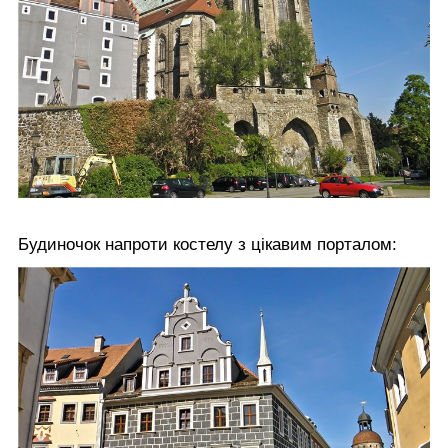
Будиночок напроти костелу з цікавим порталом: