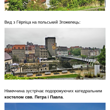
Вид з Гёрліца на польський Згожелець:
Німеччина зустрічає подорожуючих катедральним
костелом свв. Петра і Павла
.