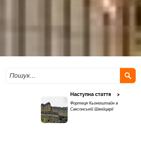
Пошук
Наступна стаття
Фортеця Кьонігштайн в
Саксонській Швейцарії