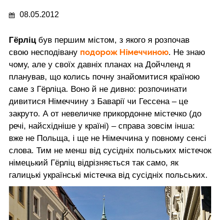
08.05.2012
Гёрліц
був першим містом, з якого я розпочав
подорож Німеччиною
свою несподівану
. Не знаю
чому, але у своїх давніх планах на Дойчленд я
планував, що колись почну знайомитися країною
саме з Гёрліца. Воно й не дивно: розпочинати
дивитися Німеччину з Баварії чи Гессена – це
закруто. А от невеличке прикордонне містечко (до
речі, найсхідніше у країні) – справа зовсім інша:
вже не Польща, і ще не Німеччина у повному сенсі
слова. Тим не менш від сусідніх польських містечок
німецький Гёрліц відрізняється так само, як
галицькі українські містечка від сусідніх польських.