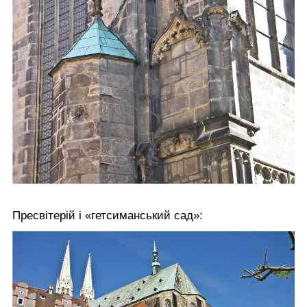
Пресвітерій і «гетсиманський сад»: