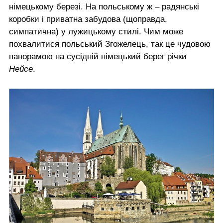
німецькому березі. На польському ж – радянські
коробки і приватна забудова (щоправда,
симпатична) у лужицькому стилі. Чим може
похвалитися польський Згожелець, так це чудовою
панорамою на сусідній німецький берег річки
Нейсе
.