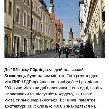
До 1945 року
Гёрліц
і сусідній польський
Згожелець
буди одним містом. Того року кордон
між ПНР і ГДР пройшов по річні
Нейсе
і розділив
900-річне місто на дві половинки. І сьогодні, навіть
не зважаючи на відсутність кордону, як такого,
міста сильно відрізняються. Всі цікаві пам’ятки
архітектури (а їх близько 4000!) знаходяться на