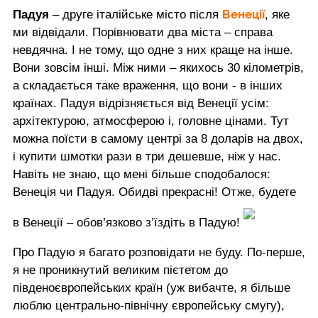
Венеції
Падуя
– друге італійське місто після
, яке
ми відвідали. Порівнювати два міста – справа
невдячна. І не тому, що одне з них краще на інше.
Вони зовсім інші. Між ними – якихось 30 кілометрів,
а складається таке враження, що вони - в інших
країнах. Падуя відрізняється від Венеції усім:
архітектурою, атмосферою і, головне цінами. Тут
можна поїсти в самому центрі за 8 доларів на двох,
і купити шмотки рази в три дешевше, ніж у нас.
Навіть не знаю, що мені більше сподобалося:
Венеція чи Падуя. Обидві прекрасні! Отже, будете
в Венеції – обов’язково з’їздіть в Падую!
Про Падую я багато розповідати не буду. По-перше,
я не проникнутий великим пієтетом до
південоєвропейських країн (уж вибачте, я більше
люблю центрально-північну європейську смугу),