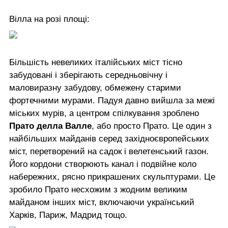
Вілла на розі площі:
Більшість невеликих італійських міст тісно
забудовані і зберігають середньовічну і
маловиразну забудову, обмежену старими
фортечними мурами. Падуя давно вийшла за межі
міських мурів, а центром спілкування зроблено
Прато делла Валле
, або просто Прато. Це один з
найбільших майданів серед західноєвропейських
міст, перетворений на садок і велетенський газон.
Його кордони створюють канал і подвійне коло
набережних, рясно прикрашених скульптурами. Це
зробило Прато несхожим з жодним великим
майданом інших міст, включаючи український
Харків, Париж, Мадрид тощо.