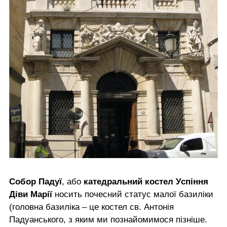
Собор Падуї
, або
катедральний костел Успіння
Діви Марії
носить почесний статус малої базиліки
(головна базиліка – це костел св. Антонія
Падуанського, з яким ми познайомимося пізніше.