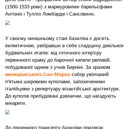
(1500-1533 роки) з мармуровими барельєфами
Антоніо і Тулліо Ломбарде і Сансовино.
У своєму нинішньому стані базиліка є досить
еклектичною, увібравши в себе спадщину декількох
будівельних етапів: від готичного інтер'єру
первинного храму до барочної капели реліквій,
побудованої одним з учнів Берніні. За зразком
венеціанського Сан-Марко
собор увінчаний
п'ятьма широкими куполами, запозиченими
італійцями з репертуару візантійської архітектури.
До куполів прибудовані дзвінички, що нагадують
мінарети.
До південного трансепту базиліки прилягає