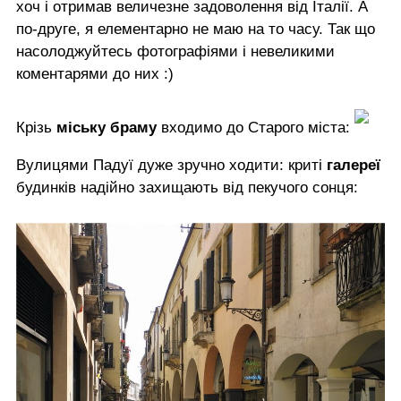
хоч і отримав величезне задоволення від Італії. А
по-друге, я елементарно не маю на то часу. Так що
насолоджуйтесь фотографіями і невеликими
коментарями до них :)
Крізь
міську браму
входимо до Старого міста:
Вулицями Падуї дуже зручно ходити: криті
галереї
будинків надійно захищають від пекучого сонця: