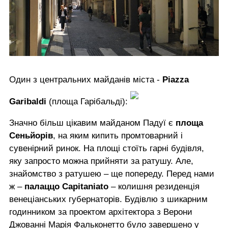
Один з центральних майданів міста -
Piazza
Garibaldi
(площа Гарібальді):
Значно більш цікавим майданом Падуї є
площа
Сеньйорів
, на яким кипить промтоварний і
сувенірний ринок. На площі стоїть гарні будівля,
яку запросто можна прийняти за ратушу. Але,
знайомство з ратушею – ще попереду. Перед нами
ж –
палаццо Capitaniato
– колишня резиденція
венеціанських губернаторів. Будівлю з шикарним
годинником за проектом архітектора з Верони
Джованні Марія Фальконетто було завершено у