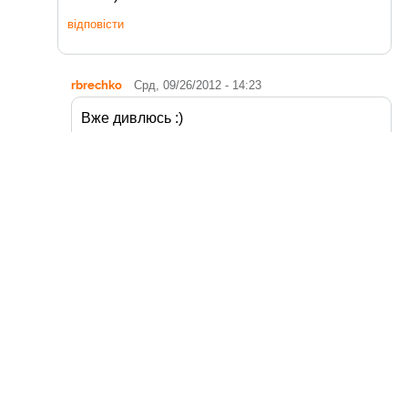
відповісти
rbrechko
Срд, 09/26/2012 - 14:23
Вже дивлюсь :)
відповісти
Читайте також:
14
Мальчезіне
Лют
03
Верона
Вер