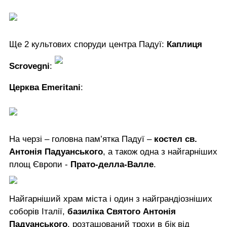
Ще 2 культових споруди центра Падуї:
Каплиця
Scrovegni
:
Церква Emeritani
:
На черзі – головна пам’ятка Падуї –
костел св.
Антонія Падуанського
, а також одна з найгарніших
площ Європи -
Прато-делла-Валле
.
Найгарніший храм міста і один з найграндіозніших
соборів Італії,
базиліка Святого Антонія
Падуанського
, розташований трохи в бік від