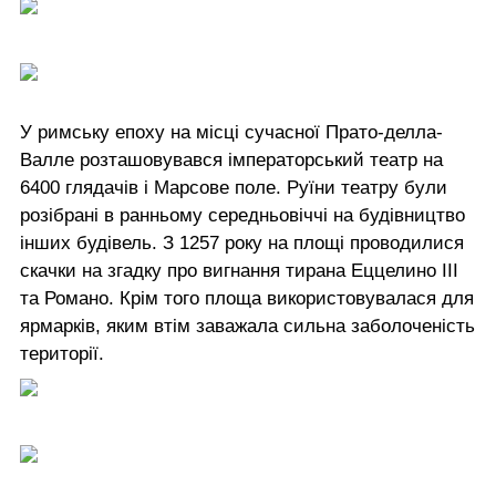
У римську епоху на місці сучасної Прато-делла-
Валле розташовувався імператорський театр на
6400 глядачів і Марсове поле. Руїни театру були
розібрані в ранньому середньовіччі на будівництво
інших будівель. З 1257 року на площі проводилися
скачки на згадку про вигнання тирана Еццелино III
та Романо. Крім того площа використовувалася для
ярмарків, яким втім заважала сильна заболоченість
території.