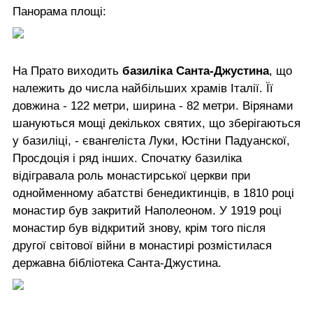
Панорама площі:
На Прато виходить
базиліка Санта-Джустина
, що
належить до числа найбільших храмів Італії. Її
довжина - 122 метри, ширина - 82 метри. Вірянами
шануються мощі декількох святих, що зберігаються
у базиліці, - євангеліста Луки, Юстіни Падуанскої,
Просдоція і ряд інших. Спочатку базиліка
відігравала роль монастирської церкви при
однойменному абатстві бенедиктинців, в 1810 році
монастир був закритий Наполеоном. У 1919 році
монастир був відкритий знову, крім того після
другої світової війни в монастирі розмістилася
державна бібліотека Санта-Джустина.