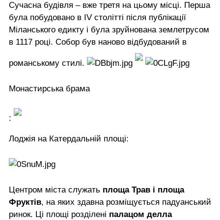
Сучасна будівля – вже третя на цьому місці. Перша
була побудовано в IV столітті після публікації
Міланського едикту і була зруйнована землетрусом
в 1117 році. Собор був наново відбудований в
романському стилі.
Монастирська брама
:
Лоджія на Катердальній площі:
Центром міста служать
площа Трав і площа
Фруктів
, на яких здавна розміщується падуанський
ринок. Ці площі розділені
палацом делла