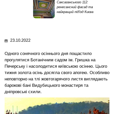
Саксаганського 112:
ренесансний фасад та
найкращий під'їзд Києва
23.10.2022
Одного сонячного осіннього дня пощастило
прогулятися Ботанічним садом ім. Гришка на
Печерську і насолодитися київською осінню. Цього
тижня золота осінь досягла свого апогею. Особливо
неповторно на тлі жовтогарячого листя виглядають
барокові бані Видубицького монастиря та
дніпровські схили.