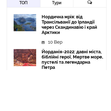
ТОП
Тури
Нордична мрія: від
Трансільванії до Ірландії
через Скандинавію і край
Арктики
10 Вер
Йорданія-2022: давні міста,
біблійні герої, Мертве море,
пустелі та легендарна
Петра
10 Гру
Експедиція в Колумбію:
Амазонія, кольорові річки і
міста
21 Вер