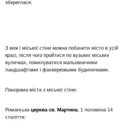
збереглася.
З веж і міської стіни можна побачити місто в усій
красі, після чого пройтися по вузьких міських
вуличках, помилуватися мальовничими
ландшафтами і фахверковыми будиночками.
Панорама міста з міської стіни:
Романська
церква св. Мартина
, 1 половина 14
століття: