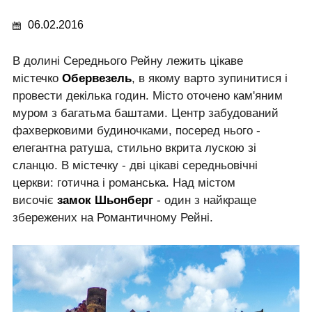
06.02.2016
В долині Середнього Рейну лежить цікаве
містечко
Обервезель
, в якому варто зупинитися і
провести декілька годин. Місто оточено кам'яним
муром з багатьма баштами. Центр забудований
фахверковими будиночками, посеред нього -
елегантна ратуша, стильно вкрита лускою зі
сланцю. В містечку - дві цікаві середньовічні
церкви: готична і романська. Над містом
височіє
замок Шьонберг
- один з найкраще
збережених на Романтичному Рейні.