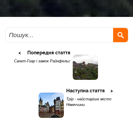
Пошук
Попередня стаття
Санкт-Гоар і замок Райнфельс
Наступна стаття
Трір - найстаріше місто
Німеччини