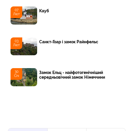
07
Кауб
Лют
03
Санкт-Гоар і замок Райнфельс
Лют
30
Замок Ельц - найфотогенічніший
Січ
середньовічний замок Німеччини