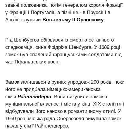
званні полковника, потім генералом короля Франції
у Франції і Португалії, а пізніше - в Пруссії і в
Англії, служачи
Вільгельму II Оранскому
.
Рід Шенбургов обірвався із смертю останнього
спадкоємця, сина Фрідріха Шенбурга. У 1689 році
замок був спалений французькими солдатами під
час Пфальцських воєн.
Замок залишався в руїнах упродовж 200 років, поки
його не придбала німецько-американська
сім'я
Райнлендерів
. Вони викупили замок з
муніципальної власності міста у кінці XIX століття і
відбудували його наново в романтичному стилі. У
1950 році міська рада Обервезеля викупила замок
назад у сім'ї Райнлендеров.