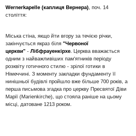
Wernerkapelle (каплиця Вернера)
, поч. 14
століття:
Міська стіна, якщо йти вгору за течією річки,
закінчується якраз біля
"Червоної
церкви"
-
Лібфрауенкірхе
. Церква вважається
одним з найважливіших пам'ятників періоду
розквіту готичного стилю - зрілої готики в
Німеччині. З моменту закладки фундаменту її
нинішньої будівлі пройшло вже більше 700 років, а
перша письмова згадка про церкву Пресвятої Діви
Марії (Marienkirche), що стояла раніше на цьому
місці, датоване 1213 роком.