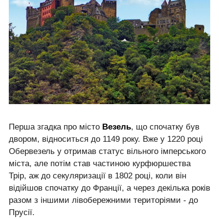
Перша згадка про місто
Везель
, що спочатку був
двором, відноситься до 1149 року. Вже у 1220 році
Обервезель у отримав статус вільного імперського
міста, але потім став частиною курфюршества
Трір, аж до секуляризації в 1802 році, коли він
відійшов спочатку до Франції, а через декілька років
разом з іншими лівобережними територіями - до
Прусії.