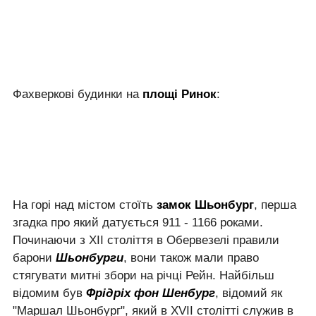
Фахверкові будинки на
площі Ринок
:
На горі над містом стоїть
замок Шьонбург
, перша
згадка про який датується 911 - 1166 роками.
Починаючи з XII століття в Обервезелі правили
барони
Шьонбурги
, вони також мали право
стягувати митні збори на річці Рейн. Найбільш
відомим був
Фрідріх фон Шенбург
, відомий як
"Маршал Шьонбург", який в XVII столітті служив в