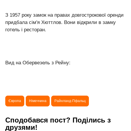
З 1957 року замок на правах довгострокової оренди
придбала сім'я Хюттлов. Вони відкрили в замку
готель і ресторан.
Вид на Обервезель з Рейну:
Європа
Німеччина
Райнланд-Пфальц
Сподобався пост? Поділись з
друзями!