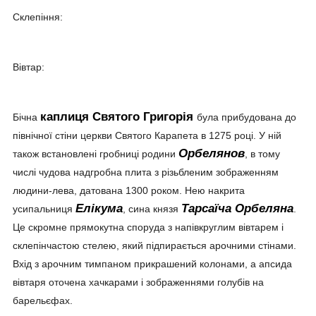
Склепіння:
Вівтар:
каплиця Святого Григорія
Бічна
була прибудована до
північної стіни церкви Святого Карапета в 1275 році. У ній
Орбелянов
також встановлені гробниці родини
, в тому
числі чудова надгробна плита з різьбленим зображенням
людини-лева, датована 1300 роком. Нею накрита
Елікума
Тарсаїча Орбеляна
усипальниця
, сина князя
.
Це скромне прямокутна споруда з напівкруглим вівтарем і
склепінчастою стелею, який підпирається арочними стінами.
Вхід з арочним тимпаном прикрашений колонами, а апсида
вівтаря оточена хачкарами і зображеннями голубів на
барельєфах.