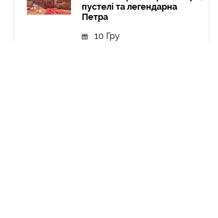
пустелі та легендарна
Петра
10 Гру
Експедиція в Колумбію:
Амазонія, кольорові річки і
міста
21 Вер
Курдистан: перша подорож
до країни, якої не існує
04 Чер