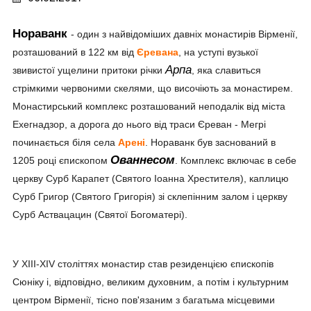
Нораванк
- один з найвідоміших давніх монастирів Вірменії,
розташований в 122 км від
Єревана
, на уступі вузької
Арпа
звивистої ущелини притоки річки
, яка славиться
стрімкими червоними скелями, що височіють за монастирем.
Монастирський комплекс розташований неподалік від міста
Ехегнадзор, а дорога до нього від траси Єреван - Мегрі
починається біля села
Арені
. Нораванк був заснований в
Ованнесом
1205 році єпископом
. Комплекс включає в себе
церкву Сурб Карапет (Святого Іоанна Хрестителя), каплицю
Сурб Григор (Святого Григорія) зі склепінним залом і церкву
Сурб Аствацацин (Святої Богоматері).
У XIII-XIV століттях монастир став резиденцією єпископів
Сюніку і, відповідно, великим духовним, а потім і культурним
центром Вірменії, тісно пов'язаним з багатьма місцевими