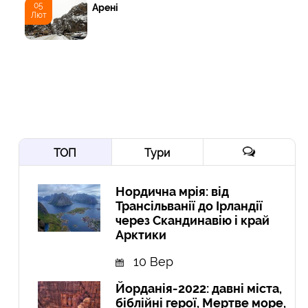
05
Арені
Лют
ТОП
Тури
Нордична мрія: від
Трансільванії до Ірландії
через Скандинавію і край
Арктики
10 Вер
Йорданія-2022: давні міста,
біблійні герої, Мертве море,