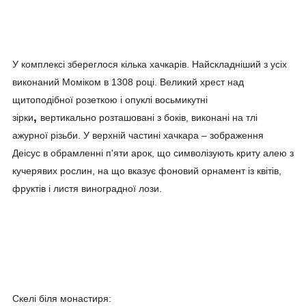
У комплексі збереглося кілька хачкарів. Найскладніший з усіх
виконаний Моміком в 1308 році. Великий хрест над
щитоподібної розеткою і опуклі восьмикутні
,
зірки
вертикально розташовані з боків, виконані на тлі
ажурної різьби. У верхній частині хачкара – зображення
Деісус в обрамленні п'яти арок, що символізують криту алею з
кучерявих рослин, на що вказує фоновий орнамент із квітів,
фруктів і листя виноградної лози.
Скелі біля монастиря: