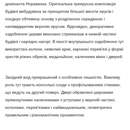
домінанта Нораванка. Оригінальна триярусна композиція
будівлі вибудувана за принципом більшої висоти ярусів і
поєднує обтяжену основу з розділеною серединою і
напіввідкритим верхнім ярусом. Відповідно, декоративне
оздоблення церкви виконано стриманіше в нижній частині
будівлі і нарядно нагорі. В якості внутрішнього оздоблення тут
використані колони, невеликі арки, карнизні перев'язі у формі
хрестів різних обрисів, медальйони, наличники вікон і дверей.
Західний вхід прикрашений з особливою пишністю. Важливу
роль тут грають консольні сходи з профільованими стиками,
що ведуть на другий поверх. Двері обрамлені широкими
прямокутними наличниками з уступами у верхній частині,
колонами, перев'язами і найвишуканішим, геометрично
правильним і різноманітним орнаментом.