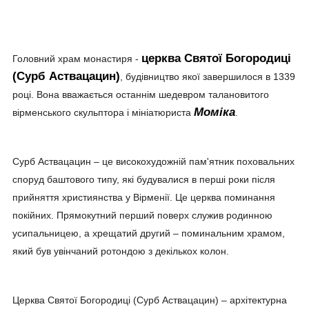
церква Святої Богородиці
Головний храм монастиря -
(Сурб Аствацацин)
, будівництво якої завершилося в 1339
році. Вона вважається останнім шедевром талановитого
Моміка
вірменського скульптора і мініатюриста
.
Сурб Аствацацин – це високохудожній пам'ятник поховальних
споруд баштового типу, які будувалися в перші роки після
прийняття християнства у Вірменії. Це церква поминання
покійних. Прямокутний перший поверх служив родинною
усипальницею, а хрещатий другий – поминальним храмом,
який був увінчаний ротондою з декількох колон.
Церква Святої Богородиці (Сурб Аствацацин) – архітектурна