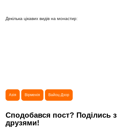
Декілька цікавих видів на монастир:
Азія
Вірменія
Вайоц-Дзор
Сподобався пост? Поділись з
друзями!