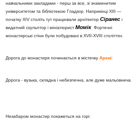
навчальними закладами - перш за все, зі знаменитим
університетом та бібліотекою Гладзор. Наприкінці XIII —
Сіранес
початку XIV століть тут працювали архітектор
і
Момік
видатний скульптор і мініатюрист
. Фортечні
монастирські стіни були побудовані в XVII-XVIII століттях.
Дорога до монастиря починається в містечку
Арені
:
Дорога - вузька, складна і небезпечна, але дуже мальовнича.
Незабаром монастир покажеться на горі: