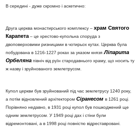
В середині - дуже скромно і аскетично:
храм Святого
Друга церква монастирського комплексу –
Карапета
– це хрестово-купольна споруда з
двоповерховими ризницами в чотирьох кутах. Церква була
Ліпарита
побудована в 1216-1227 роках за указом князя
Орбеляна
північ від руїн стародавнього храму, що носить ту
ж назву і зруйнованого землетрусом.
Купол церкви був зруйнований під час землетрусу 1240 року,
Сіранесом
а потім відновлений архітектором
в 1261 році.
Порівняно недавно, в 1931 році купол був пошкоджений ще
одним землетрусом. У 1949 році дах і стіни були
відремонтовані, а в 1998 році повністю відреставровані.