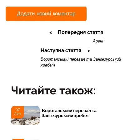
Додати новий коментар
Попередня стаття
Арені
Наступна стаття
Воротанський перевал та Зангезурський
хребет
Читайте також:
07
Воротанський перевал та
Лют
Зангезурський хребет