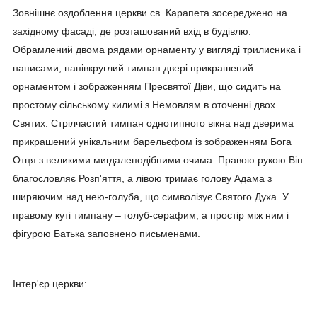
Зовнішнє оздоблення церкви св. Карапета зосереджено на
західному фасаді, де розташований вхід в будівлю.
Обрамлений двома рядами орнаменту у вигляді трилисника і
написами, напівкруглий тимпан двері прикрашений
орнаментом і зображенням Пресвятої Діви, що сидить на
простому сільському килимі з Немовлям в оточенні двох
Святих. Стрілчастий тимпан однотипного вікна над дверима
прикрашений унікальним барельєфом із зображенням Бога
Отця з великими мигдалеподібними очима. Правою рукою Він
благословляє Розп'яття, а лівою тримає голову Адама з
ширяючим над нею-голуба, що символізує Святого Духа. У
правому куті тимпану – голуб-серафим, а простір між ним і
фігурою Батька заповнено письменами.
Інтер'єр церкви: