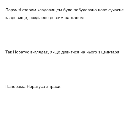
Поруч зі старим кладовищем було побудовано нове сучасне
кладовище, розділене довгим парканом.
Так Норатус виглядає, якщо дивитися на нього з цвинтаря:
Панорама Норатуса з траси: