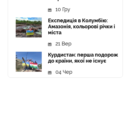
10 Гру
Експедиція в Колумбію:
Амазонія, кольорові річки і
міста
21 Вер
Курдистан: перша подорож
до країни, якої не існує
04 Чер