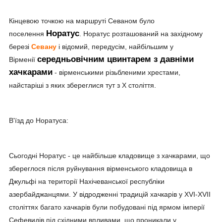
Кінцевою точкою на маршруті Севаном було
Норатус
поселення
. Норатус розташований на західному
березі
Севану
і відомий, передусім, найбільшим у
середньовічним цвинтарем з давніми
Вірменії
хачкарами
- вірменськими різьбленими хрестами,
найстаріші з яких збереглися тут з Х століття.
В'їзд до Норатуса:
Сьогодні Норатус - це найбільше кладовище з хачкарами, що
збереглося після руйнування вірменського кладовища в
Джульфі на території Нахічеванської республіки
азербайджанцями. У відродженні традицій хачкарів у XVI-XVII
століттях багато хачкарів були побудовані під ярмом імперії
Сефевидів під східними впливами, що проникали у