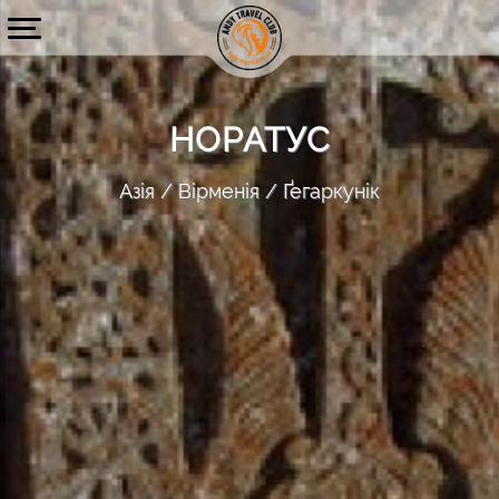
НОРАТУС
Азія
Вірменія
Ґегаркунік