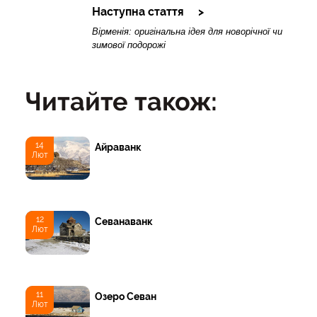
Наступна стаття
Вірменія: оригінальна ідея для новорічної чи
зимової подорожі
Читайте також:
14
Айраванк
Лют
12
Севанаванк
Лют
11
Озеро Севан
Лют