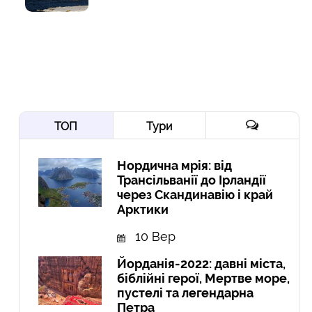
ТОП
Тури
Нордична мрія: від
Трансільванії до Ірландії
через Скандинавію і край
Арктики
10 Вер
Йорданія-2022: давні міста,
біблійні герої, Мертве море,
пустелі та легендарна
Петра