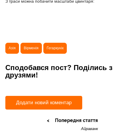
З траси можна побачити масштаби цвинтаря:
Азія
Вірменія
Ґегаркунік
Сподобався пост? Поділись з
друзями!
Додати новий коментар
Попередня стаття
Айраванк