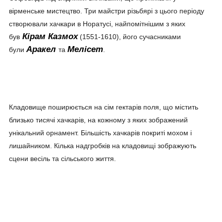
вірменське мистецтво. Три майстри різьбярі з цього періоду
створювали хачкари в Норатусі, найпомітнішим з яких
Кірам Казмох
був
(1551-1610), його сучасниками
Аракел
Мелісет
були
та
.
Кладовище поширюється на сім гектарів поля, що містить
близько тисячі хачкарів, на кожному з яких зображений
унікальний орнамент. Більшість хачкарів покриті мохом і
лишайником. Кілька надгробків на кладовищі зображують
сцени весіль та сільського життя.