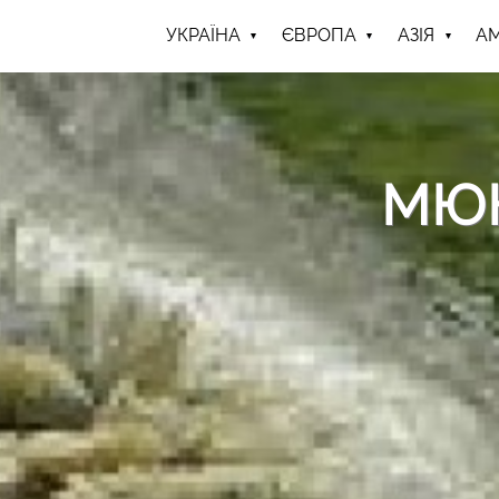
УКРАЇНА
ЄВРОПА
АЗІЯ
А
МЮН