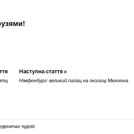
рузями!
ття
Наступна стаття
ятц
Німфенбург: великий палац на околиці Мюнхена
Меденичах чудові