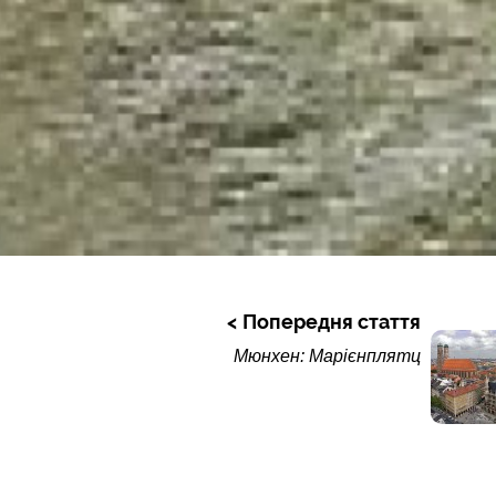
Попередня стаття
Мюнхен: Марієнплятц