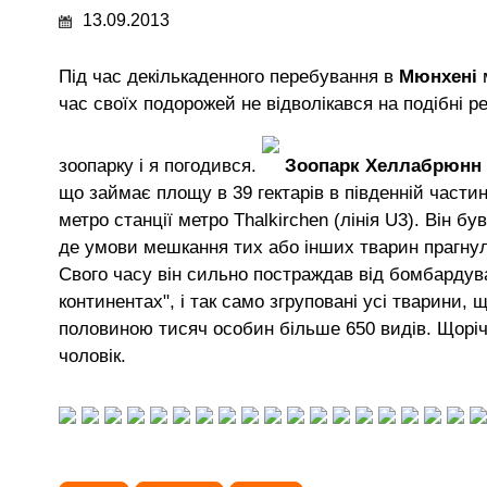
13.09.2013
Під час декількаденного перебування в
Мюнхені
час своїх подорожей не відволікався на подібні р
зоопарку і я погодився.
Зоопарк Хеллабрюнн
що займає площу в 39 гектарів в південній частин
метро станції метро Thalkirchen (лінія U3). Він бу
де умови мешкання тих або інших тварин прагну
Свого часу він сильно постраждав від бомбардува
континентах", і так само згруповані усі тварини,
половиною тисяч особин більше 650 видів. Щоріч
чоловік.