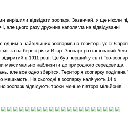
ми вирішили відвідати зоопарк. Зазвичай, я ще ніколи пі
ечі, але цього разу дружина наполягла на відвідуванні
є одним з найбільших зоопарків на території усієї Європ
і міста на березі річки Изар. Зоопарк розташований біля
в відкритий в 1911 році. Це був перший у світі Гео-зоопар
ли максимально наблизити до природного середовища.
нь, але все одно зберігся. Територія зоопарку поділена 
 що мешкають. На сьогодні в зоопарку налічують 14 з
но зоопарк відвідують трохи менше півтора мільйонів