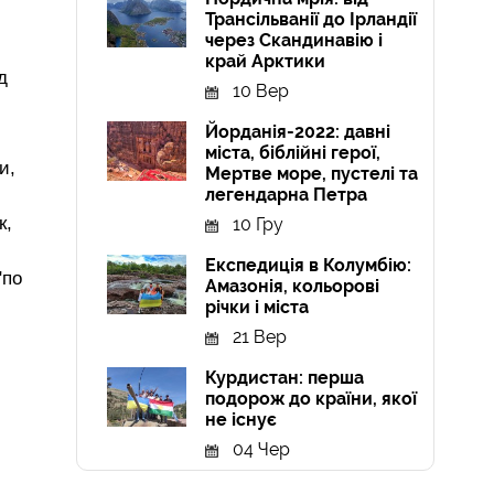
Трансільванії до Ірландії
через Скандинавію і
край Арктики
д
10 Вер
Йорданія-2022: давні
міста, біблійні герої,
и,
Мертве море, пустелі та
легендарна Петра
к,
10 Гру
Експедиція в Колумбію:
"по
Амазонія, кольорові
річки і міста
21 Вер
Курдистан: перша
подорож до країни, якої
не існує
04 Чер