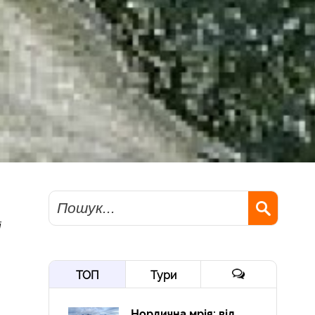
Пошук
і
ТОП
Тури
Нордична мрія: від