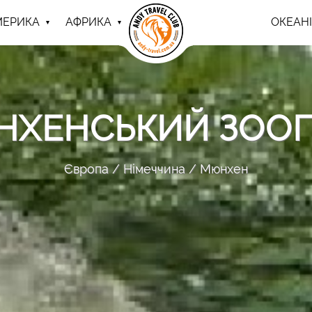
МЕРИКА
АФРИКА
ОКЕАНІ
ХЕНСЬКИЙ ЗОО
Європа
Німеччина
Мюнхен