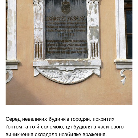
Серед невеликих будинків городян, покритих
ґонтом, а то й соломою, ця будівля в часи свого
виникнення складала неабияке враження.