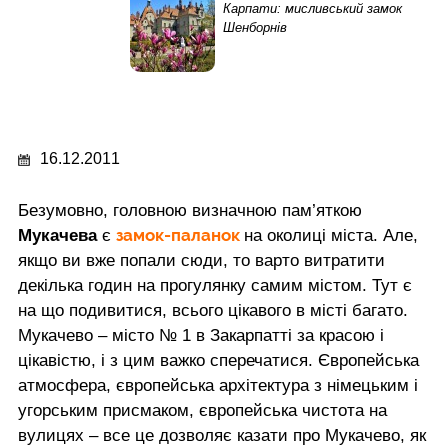
Карпати: мисливський замок
Шенборнів
16.12.2011
Безумовно, головною визначною пам’яткою
замок-паланок
Мукачева
є
на околиці міста. Але,
якщо ви вже попали сюди, то варто витратити
декілька годин на прогулянку самим містом. Тут є
на що подивитися, всього цікавого в місті багато.
Мукачево – місто № 1 в Закарпатті за красою і
цікавістю, і з цим важко сперечатися. Європейська
атмосфера, європейська архітектура з німецьким і
угорським присмаком, європейська чистота на
вулицях – все це дозволяє казати про Мукачево, як