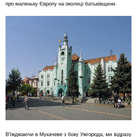
про маленьку Європу на околиці батьківщини.
В'їжджаючи в Мукачеве з боку Ужгорода, ми відразу