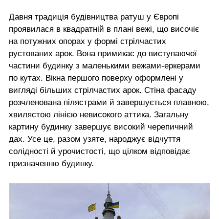
Давня традиція будівництва ратуш у Європі
проявилася в квадратній в плані вежі, що височіє
на потужних опорах у формі стрілчастих
рустованих арок. Вона примикає до виступаючої
частини будинку з маленькими вежами-еркерами
по кутах. Вікна першого поверху оформлені у
вигляді більших стрілчастих арок. Стіна фасаду
розчленована пілястрами й завершується плавною,
хвилястою лінією невисокого аттика. Загальну
картину будинку завершує високий черепичний
дах. Усе це, разом узяте, народжує відчуття
солідності й урочистості, що цілком відповідає
призначенню будинку.