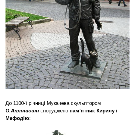
До 1100-ї річниці Мукачева скульптором
О.Анляшоши
споруджено
пам’ятник
Кирилу і
Мефодію
: