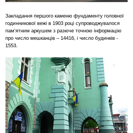
Закладання першого каменю фундаменту головної
годинникової вежі в 1903 році супроводжувалося
пам’ятним аркушем з разюче точною інформацію
про число мешканців – 14416, і число будинків -
1553.