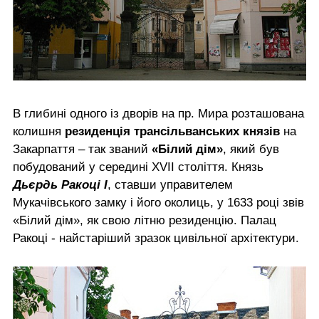
В глибині одного із дворів на пр. Мира розташована
колишня
резиденція трансільванських князів
на
Закарпаття – так званий
«Білий дім»
, який був
побудований у середині XVII століття. Князь
Дьєрдь Ракоці І
, ставши управителем
Мукачівського замку і його околиць, у 1633 році звів
«Білий дім», як свою літню резиденцію. Палац
Ракоці - найстаріший зразок цивільної архітектури.