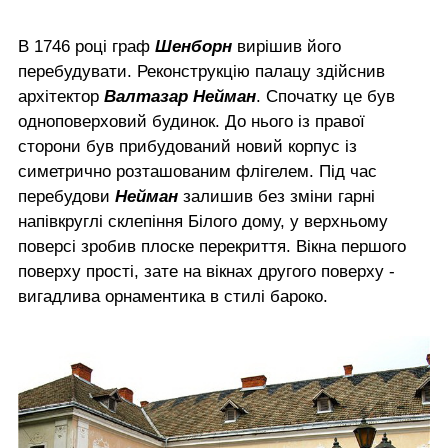
В 1746 році граф
Шенборн
вирішив його
перебудувати. Реконструкцію палацу здійснив
архітектор
Валтазар Нейман
. Спочатку це був
одноповерховий будинок. До нього із правої
сторони був прибудований новий корпус із
симетрично розташованим флігелем. Під час
перебудови
Нейман
залишив без зміни гарні
напівкруглі склепіння Білого дому, у верхньому
поверсі зробив плоске перекриття. Вікна першого
поверху прості, зате на вікнах другого поверху -
вигадлива орнаментика в стилі бароко.