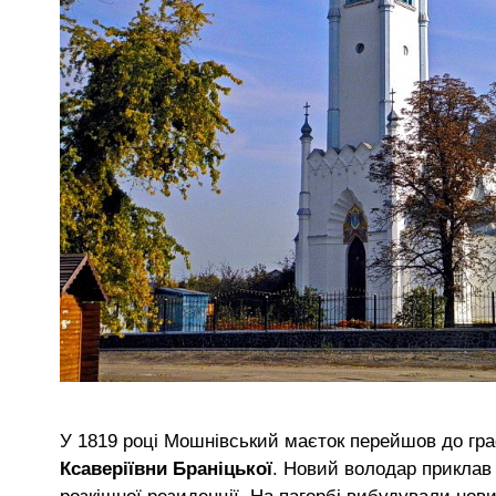
У 1819 році Мошнівський маєток перейшов до гр
Ксаверіївни Браніцької
. Новий володар приклав