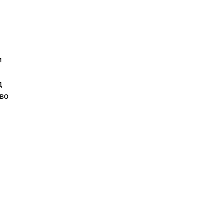
и
д
во