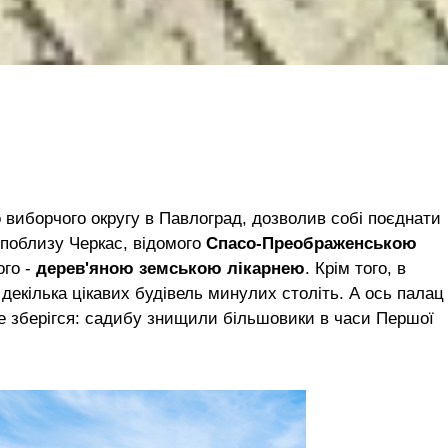
о виборчого округу в Павлоград, дозволив собі поєднати
 поблизу Черкас, відомого
Спасо-Преображенською
ого -
дерев'яною земською лікарнею
. Крім того, в
 декілька цікавих будівель минулих століть. А ось палац
не зберігся: садибу знищили більшовики в часи Першої