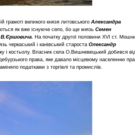
ій грамоті великого князя литовського
Александра
ються як вже існуюче село, бо ще князь
Семен
В.Єршовича
. На початку другої половини XVI ст. Мошн
язь черкаський і канівський староста
Олександр
ку і костьолу. Власник села О.Вишневецький добився ві
дебурзького права, яке давало місцевому населенню пра
аміняло податками з торгівлі та промислів.