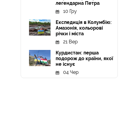
легендарна Петра
10 Гру
Експедиція в Колумбію:
Амазонія, кольорові
річки і міста
21 Вер
Курдистан: перша
подорож до країни, якої
не існує
04 Чер