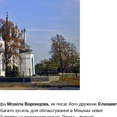
афа
Міхаіла Воронцова
, як посаг його дружини
Єлизаве
 багато зусиль для облаштування в Мошнах нової