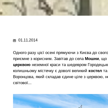
01.11.2014
Одного разу цієї осені прямуючи з Києва до свог
приємне з корисним. Завітав до села
Мошни
, що
церквою
неземної краси та шедевром Городецьк
колишньому містечку є доволі великий
костел
та
Воронцова, який складав єдине ціле з церквою, 
світової...