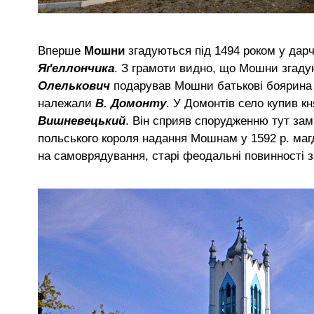
Вперше
Мошни
згадуються під 1494 роком у дарч
Яґеллончика
. З грамоти видно, що Мошни згаду
Олелькович
подарував Мошни батькові боярина
належали
В. Домонту
. У Домонтів село купив кн
Вишневецький
. Він сприяв спорудженню тут зам
польського короля надання Мошнам у 1592 р. маг
на самоврядування, старі феодальні повинності з