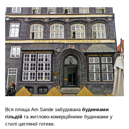
Вся площа Am Sande забудована
будинками
гільдій
та житлово-комерційними будинками у
стилі цегляної готики.