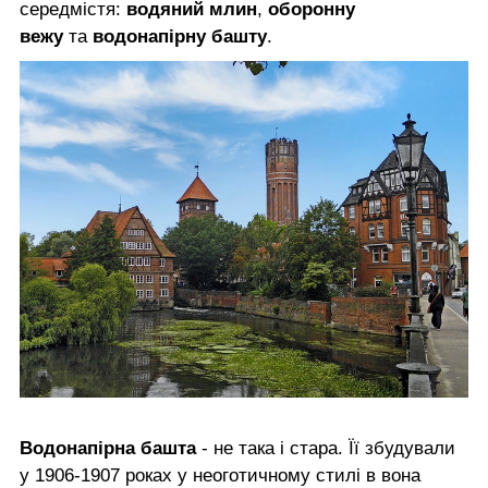
середмістя:
водяний млин
,
оборонну
вежу
та
водонапірну башту
.
Водонапірна башта
- не така і стара. Її збудували
у 1906-1907 роках у неоготичному стилі в вона