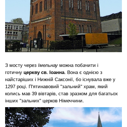
З мосту через
Імельнау
можна побачити і
готичну
церкву св. Іоанна
. Вона є однією з
найстаріших і Нижній Саксонії, бо існувала вже у
1297 році. П'ятинавовий "зальний" храм, який
колись мав 39 вівтарів, став зразком для багатьох
інших "зальних" церков Німеччини.