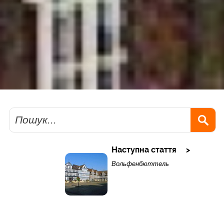
Пошук
Наступна стаття
Вольфенбюттель