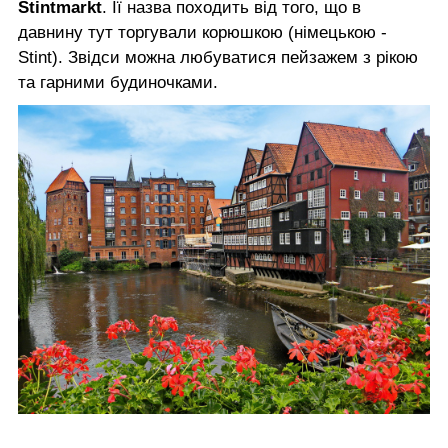
Stintmarkt
. Ії назва походить від того, що в
давнину тут торгували корюшкою (німецькою -
Stint). Звідси можна любуватися пейзажем з рікою
та гарними будиночками.