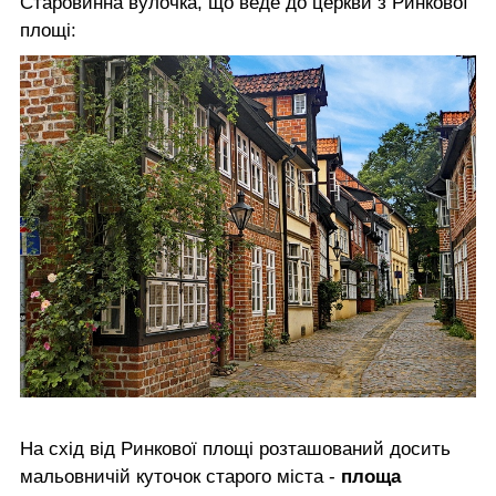
Старовинна вулочка, що веде до церкви з Ринкової
площі:
На схід від Ринкової площі розташований досить
мальовничій куточок старого міста -
площа