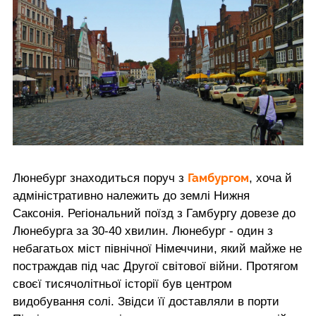
Гамбургом
Люнебург знаходиться поруч з
, хоча й
адміністративно належить до землі Нижня
Саксонія. Регіональний поїзд з Гамбургу довезе до
Люнебурга за 30-40 хвилин. Люнебург - один з
небагатьох міст північної Німеччини, який майже не
постраждав під час Другої світової війни. Протягом
своєї тисячолітньої історії був центром
видобування солі. Звідси її доставляли в порти