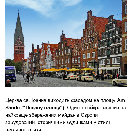
Церква св. Іоанна виходить фасадом на площу
Am
Sande ("Піщану площу")
. Один з найкрасивіших та
найкраще збережених майданів Європи
забудований історичними будинками у стилі
цегляної готики.