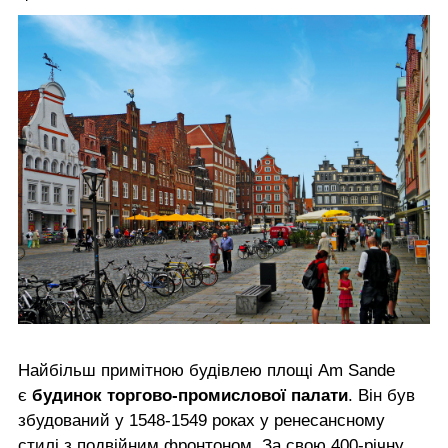
Найбільш примітною будівлею площі Am Sande
є
будинок торгово-промислової палати
. Він був
збудований у 1548-1549 роках у ренесансному
стилі з подвійним фронтоном. За свою 400-річну