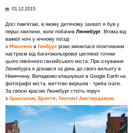
01.12.2015
Досі пам'ятаю, в якому дитячому захваті я був у
перші хвилини, коли побачив
Люнебург
. Втома від
важкої ночі у нічному поїзді
Мюнхена
Гамбург
з
в
різко змінилася позитивним
настроєм від багатокольорової цегляної готики
цього північного ганзейського міста. Про існування
Люнебурга я дізнався за день до свого вильоту в
Німеччину. Випадково клацнувши в Google Earth на
фотографії міста, миттєво вирішив - треба їхати.
За своєю красою Люнебург стоїть поруч
Гданськом
Брюгге
Гентом
Амстердамом
з
,
,
і
.