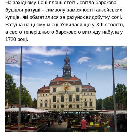
На західному боці площі стоїть світла барокова
будівля
ратуші
- символу заможності ганзейських
купців, які збагатилися за рахунок видобутку солі.
Ратуша на цьому місці з'явилася ще у ХІІІ столітті,
а свого теперішнього барокового вигляду набула у
1720 році.