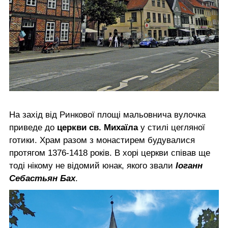
На захід від Ринкової площі мальовнича вулочка
приведе до
церкви св. Михаїла
у стилі цегляної
готики. Храм разом з монастирем будувалися
протягом 1376-1418 років. В хорі церкви співав ще
тоді нікому не відомий юнак, якого звали
Іоганн
Себастьян Бах
.