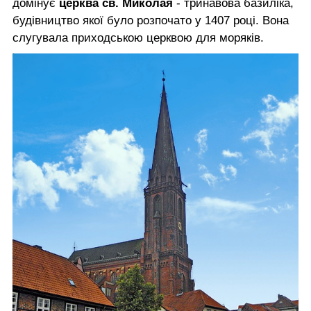
домінує
церква св. Миколая
- тринавова базиліка,
будівництво якої було розпочато у 1407 році. Вона
слугувала приходською церквою для моряків.