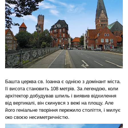
Башта церква св. Іоанна є однією з домінант міста.
Ії висота становить 108 метрів. За легендою, коли
архітектор добудував шпиль і виявив відхилення
від вертикалі, він скинувся з вежі на площу. Але
його геніальне творіння пережило століття, і милує
око своєю несиметричністю.