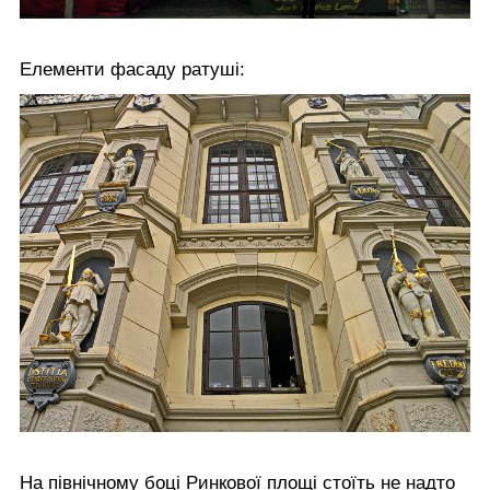
Елементи фасаду ратуші:
На північному боці Ринкової площі стоїть не надто