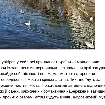
вібрав у себе всі принадності країни - і мальовниче
гори із засніженими вершинами, і стародавня архітектура
 знайде собі цікавості по смаку: аматорів старовини
середньовічні мости і кріпосна стіна. Тих, що їдуть за
охідній частині міста. Прихильників активного відпочин
лижі й санки, закоханих - романтична набережна й затишн
 гірським озерам, дітям будуть цікаві Льодовиковий му