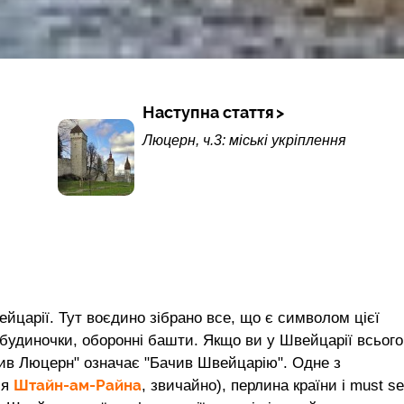
Наступна стаття
Люцерн, ч.3: міські укріплення
йцарії. Тут воєдино зібрано все, що є символом цієї
і будиночки, оборонні башти. Якщо ви у Швейцарії всього
чив Люцерн" означає "Бачив Швейцарію". Одне з
Штайн-ам-Райна
ля
, звичайно), перлина країни і must s