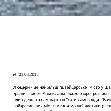
01.08.2013
Люцерн
- це найбільш "швейцарське" місто у Шве
країни - високі Альпи, альпійське озеро, розписн
один день, то вам варто поїхати саме сюди: "Ба
найкрасивіших міст німецькомовної частини (піс