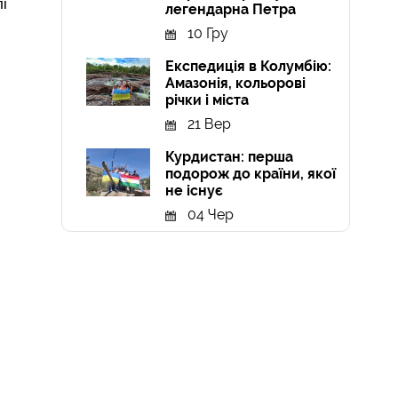
і
легендарна Петра
10 Гру
Експедиція в Колумбію:
Амазонія, кольорові
річки і міста
21 Вер
Курдистан: перша
подорож до країни, якої
не існує
04 Чер