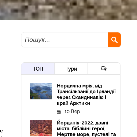
Пошук
ТОП
Тури
Нордична мрія: від
Трансільванії до Ірландії
через Скандинавію і
край Арктики
10 Вер
Йорданія-2022: давні
міста, біблійні герої,
ee
Мертве море, пустелі та