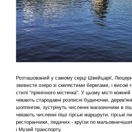
Розташований у самому серці Швейцарії, Люцерн у
звивисте озеро зі скелястими берегами, і високі 
стилі "прянічного містечка". У цьому місті кожний
чекають стародавні розписні будиночки, дерев'яні 
шоппінгом, зустрінуть численні магазинчики в піш
чекають численні піші гірські маршрути, гірські 
ресторанчики, ледачих - круїзи по мальовничішим
і Музей транспорту.