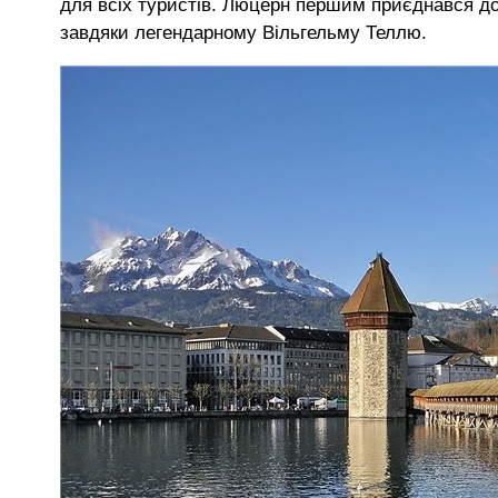
для всіх туристів. Люцерн першим приєднався до
завдяки легендарному Вільгельму Теллю.