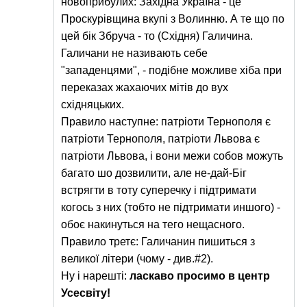
новоприбулих: Західна Україна - це
Проскурівщина вкупі з Волинню. А те що по
цей бік Збруча - то (Східня) Галичина.
Галичани не називають себе
"западенцями", - подібне можливе хіба при
переказах жахаючих мітів до вух
східняцьких.
Правило наступне: патріоти Тернополя є
патріоти Тернополя, патріоти Львова є
патріоти Львова, і вони межи собов можуть
багато шо дозвилити, але не-дай-Біг
встрягти в тоту суперечку і підтримати
когось з них (тобто не підтримати иншого) -
обоє накинуться на тего нещасного.
Правило третє: Галичанин пишиться з
великої літери (чому - див.#2).
Ну і нарешті:
ласкаво просимо в центр
Усесвіту!