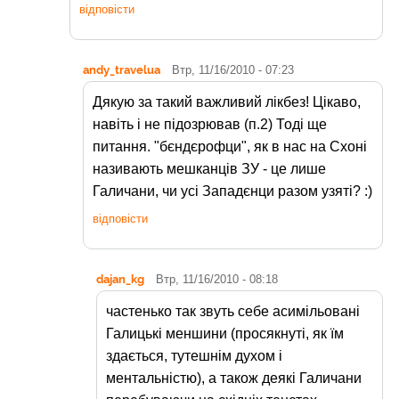
відповісти
andy_travelua
Втр, 11/16/2010 - 07:23
Дякую за такий важливий лікбез! Цікаво,
навіть і не підозрював (п.2) Тоді ще
питання. "бєндєрофци", як в нас на Схоні
називають мешканців ЗУ - це лише
Галичани, чи усі Западєнци разом узяті? :)
відповісти
dajan_kg
Втр, 11/16/2010 - 08:18
частенько так звуть себе асимільовані
Галицькі меншини (просякнуті, як їм
здається, тутешнім духом і
ментальністю), а також деякі Галичани