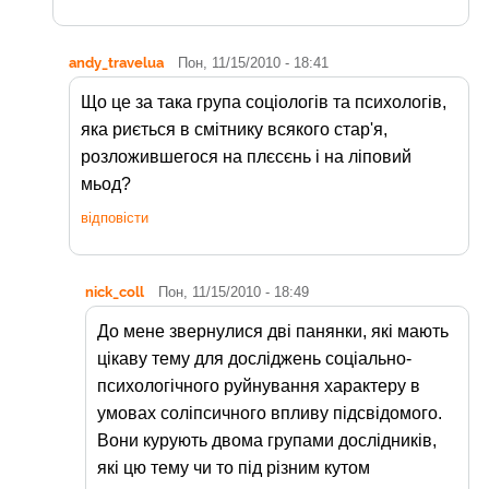
andy_travelua
Пон, 11/15/2010 - 18:41
Що це за така група соціологів та психологів,
яка риється в смітнику всякого стар'я,
розложившегося на плєсєнь і на ліповий
мьод?
відповісти
nick_coll
Пон, 11/15/2010 - 18:49
До мене звернулися дві панянки, які мають
цікаву тему для досліджень соціально-
психологічного руйнування характеру в
умовах соліпсичного впливу підсвідомого.
Вони курують двома групами дослідників,
які цю тему чи то під різним кутом