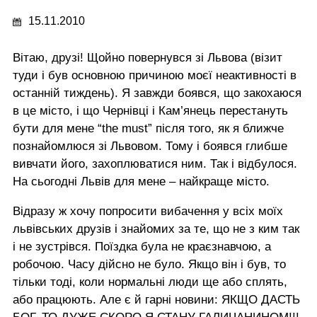
15.11.2010
Вітаю, друзі! Щойно повернувся зі Львова (візит
туди і був основною причиною моєї неактивності в
останній тиждень). Я завжди боявся, що закохаюся
в це місто, і що Чернівці і Кам’янець перестануть
бути для мене “the must” після того, як я ближче
познайомлюся зі Львовом. Тому і боявся глибше
вивчати його, захоплюватися ним. Так і відбулося.
На сьогодні Львів для мене – найкраще місто.
Відразу ж хочу попросити вибачення у всіх моїх
львівських друзів і знайомих за те, що не з ким так
і не зустрівся. Поїздка була не краєзнавчою, а
робочою. Часу дійсно не було. Якщо він і був, то
тільки тоді, коли нормальні люди ще або сплять,
або працюють. Але є й гарні новини: ЯКЩО ДАСТЬ