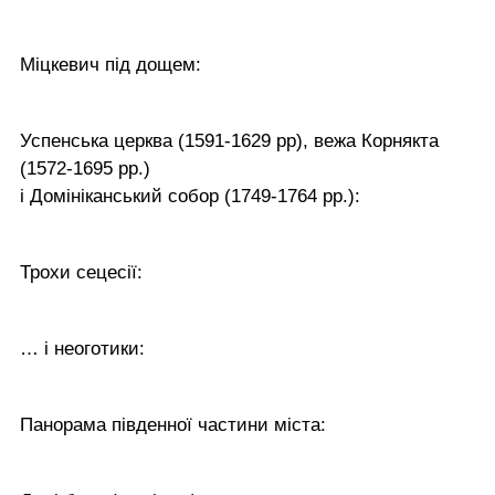
Міцкевич під дощем:
Успенська церква (1591-1629 рр), вежа Корнякта
(1572-1695 рр.)
і Домініканський собор (1749-1764 рр.):
Трохи сецесії:
… і неоготики:
Панорама південної частини міста: