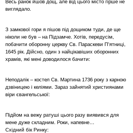
Весь ранок йшов дощ, але від цього місто гірше не
виглядало.
З замкової гори я пішов під дощиком туди, де ще
ніколи не був – на Підзамче. Хотів, передусім,
побачити оборонну церкву Св. Параскеви П’ятниці,
1645 рік. Дійсно, один з найцікавіших оборонних
храмів, які мені доводилося бачити:
Неподалік – костел Св. Мартина 1736 року з карною
дзвіницею і келіями. Зараз зайнятий християнами
віри євангельської:
Підйом на вежу ратуші цього разу виявився для
мене дуже складним. Роки, напевне…
Східний бік Ринку: