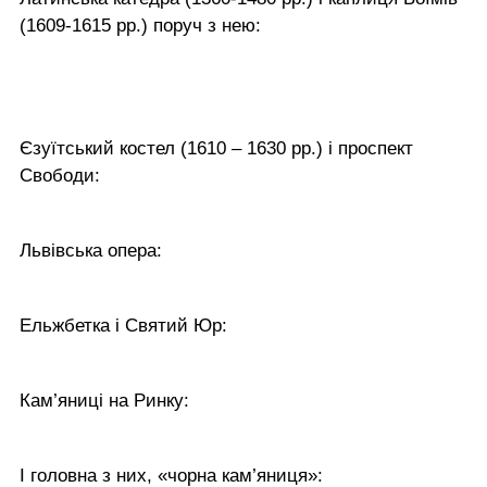
(1609-1615 рр.) поруч з нею:
Єзуїтський костел (1610 – 1630 рр.) і проспект
Свободи:
Львівська опера:
Ельжбетка і Святий Юр:
Кам’яниці на Ринку:
І головна з них, «чорна кам’яниця»: