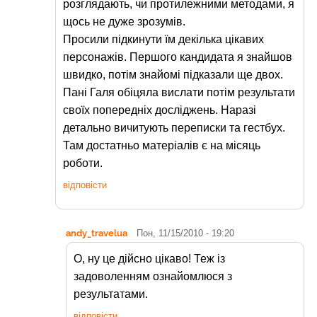
розглядають, чи протилежними методами, я
щось не дуже зрозумів.
Просили підкинути їм декілька цікавих
персонажів. Першого кандидата я знайшов
швидко, потім знайомі підказали ще двох.
Пані Галя обіцяла вислати потім результати
своїх попередніх досліджень. Наразі
детально вичитують переписки та гестбух.
Там достатньо матеріалів є на місяць
роботи.
відповісти
andy_travelua
Пон, 11/15/2010 - 19:20
О, ну це дійсно цікаво! Теж із
задоволенням ознайомлюся з
результатами.
відповісти