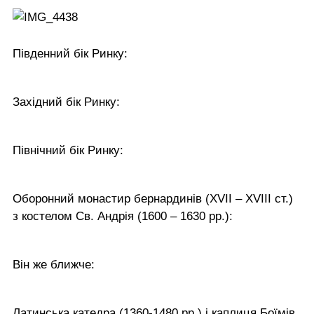
Південний бік Ринку:
Західний бік Ринку:
Північний бік Ринку:
Оборонний монастир бернардинів (XVII – XVIII ст.)
з костелом Св. Андрія (1600 – 1630 рр.):
Він же ближче:
Латинська катедра (1360-1480 рр.) і каплиця Боїмів