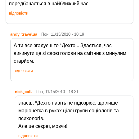
передбачається в найближчий час.
відповісти
andy_travelua
Пон, 11/15/2010 - 10:19
А ти все згадуєш то *Дехто... Здається, час
викинути це зі своєї голови на смітник з минулим
старйом.
відповісти
nick_coll
Пон, 11/15/2010 - 18:31
знаєш, *Дехто навіть не підозрює, що лише
маріонетка в руках цілої групи соціологів та
психологів.
Але це секрет, мовчи!
відповісти