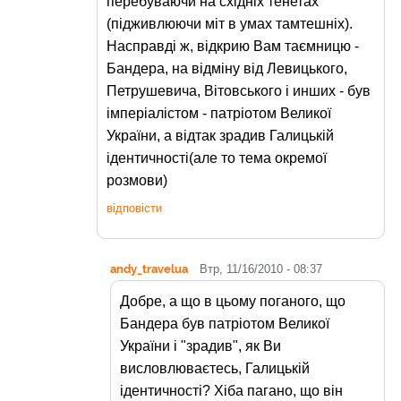
перебуваючи на східніх тенетах
(підживлюючи міт в умах тамтешніх).
Насправді ж, відкрию Вам таємницю -
Бандера, на відміну від Левицького,
Петрушевича, Вітовського і инших - був
імперіалістом - патріотом Великої
України, а відтак зрадив Галицькій
ідентичності(але то тема окремої
розмови)
відповісти
andy_travelua
Втр, 11/16/2010 - 08:37
Добре, а що в цьому поганого, що
Бандера був патріотом Великої
України і "зрадив", як Ви
висловлюваєтесь, Галицькій
ідентичності? Хіба пагано, що він