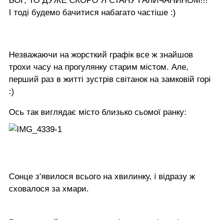
БОГ, ТО ДУЖЕ СКОРО Я СТАНУ ГАЛИЧАНИНОМ!!!
І тоді будемо бачитися набагато частіше :)
Незважаючи на жорсткий графік все ж знайшов
трохи часу на прогулянку старим містом. Але,
перший раз в житті зустрів світанок на замковій горі
:)
Ось так виглядає місто близько сьомої ранку:
Сонце з’явилося всього на хвилинку, і відразу ж
сховалося за хмари.