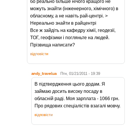
бо реально більше нічого кращого не
можуть знайти (інженерного, хімічного) в
обласному, а не навіть рай-центрі. >
Нереально знайти в райцентрі
Все ж зайдіть на кафедру хімії, геодезії,
ТОГ, геофізики і погляньте на людей.
Прізвища написати?
відповісти
andy_travelua
Птн, 01/21/2011 - 19:39
В пiдтвердження цього додам. Я
займаю досить високу посаду в
обласнiй радi. Моя зарплата - 1066 грн.
Про рядових спецiалiстiв взагалi мовчу.
відповісти