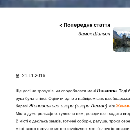
Попередня стаття
Замок Шильон
21.11.2016
Лозанна
Ще досі не зрозумів, чи сподобалася мені
. Тоді
рука була в гіпсі. Оцінити одне з найвідоміших швейцарськ
Женевського озера (озера Леман)
березі
між
Жене
Місто дуже рельєфне: гуляючи ним, доводиться ходити вгору
В місті є декілька замків, готичні собори, ратуша, трохи сер
місті також є зручне метро-фунікулер, яке з'єднує історич