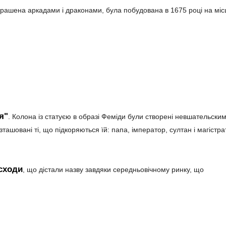
рашена аркадами і драконами, була побудована в 1675 році на міс
я"
. Колона із статуєю в образі Феміди були створені невшательски
зташовані ті, що підкоряються їй: папа, імператор, султан і магістрат
сходи
, що дістали назву завдяки середньовічному ринку, що