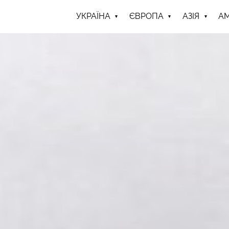
УКРАЇНА
ЄВРОПА
АЗІЯ
А