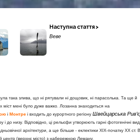
Наступна стаття
Веве
 була така злива, що ні рятували ні дощовик, ні парасолька. Та ще й
их міст мені було дуже важко. Лозанна знаходиться на
Швейцарська Рив'є
вою
і
Монтре
і входить до курортного регіону
 і до низу. Відповідно, ці рельєфи утворюють гарні фотогенічні вид
едньовічної архітектури, а ще більше - еклектики ХІХ-початку ХХ ст. 
ний центр (верхнє місто) з набережною Леману.