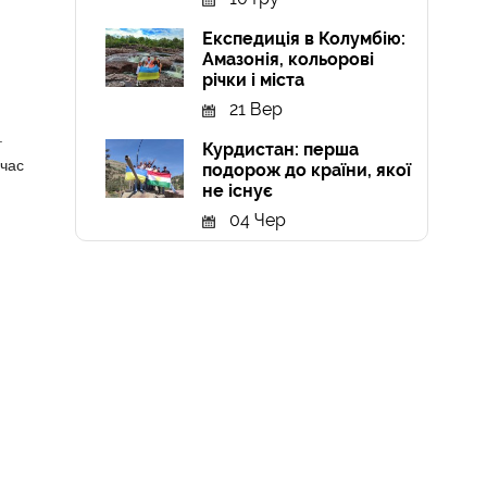
Експедиція в Колумбію:
Амазонія, кольорові
річки і міста
21 Вер
.
Курдистан: перша
 час
подорож до країни, якої
не існує
04 Чер