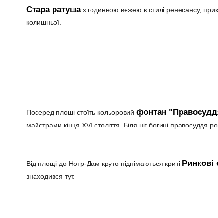
Стара ратуша
з годинною вежею в стилі ренесансу, прик
колишньої.
фонтан "Правосудд
Посеред площі стоїть кольоровий
майстрами кінця XVI століття. Біля ніг богині правосуддя ро
Ринкові 
Від площі до Нотр-Дам круто піднімаються криті
знаходився тут.