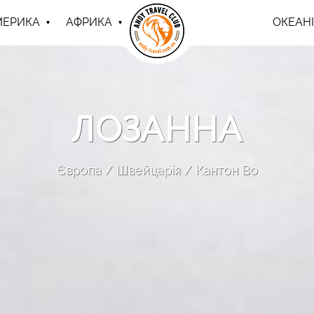
МЕРИКА
АФРИКА
ОКЕАНІ
ЛОЗАННА
Європа
Швейцарія
Кантон Во