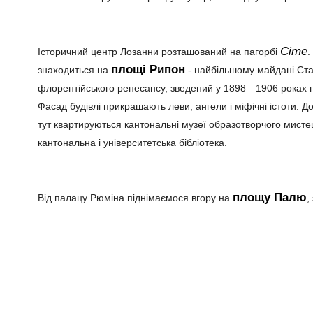
Сіте
Історичний центр Лозанни розташований на пагорбі
.
площі Рипон
знаходиться на
- найбільшому майдані Ста
флорентійського ренесансу, зведений у 1898—1906 роках 
Фасад будівлі прикрашають леви, ангели і міфічні істоти. Д
тут квартируються кантональні музеї образотворчого мистецтва
кантональна і університетська бібліотека.
площу Палю
Від палацу Рюміна піднімаємося вгору на
,