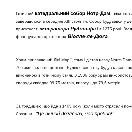
катедральний собор Нотр-Дам
Готичний
- візитівка
завершилося в середині XIII століття. Собор будувався у де
імператора Рудольфа
присутності
I в 1275 році. Зго
Віолле-ле-Дюка
французького архітектора
.
Храм присвячений Діві Марії, тому і дістав назву Notre-Dam
70 тисяч чоловік щорічно. Будівля спочатку будувалася в 
виконаною в готичному стилі. З 1536 року храм використо
споруди складає 99,75 метрів, висоту - до 79,6 метрів.
За традицією, що йде з 1405 року (коли місто стрясали пож
"Це нічний доглядач, час пробив!"
Лозанни :
.