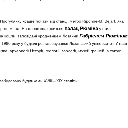
 Прогулянку краще почати від станції метро Riponne-M. Béjart, яка
палац Рюміна
рого міста. На площі знаходиться
у стилі
Габріелем Рюміним
на кошти, заповідані уродженцем Лозанни
о 1980 року у будівлі розташовувався Лозанський університет. У наш
, археології і історії, геології, зоології, музей грошей, а також
 забудовану будинками XVIII—XIX століть: