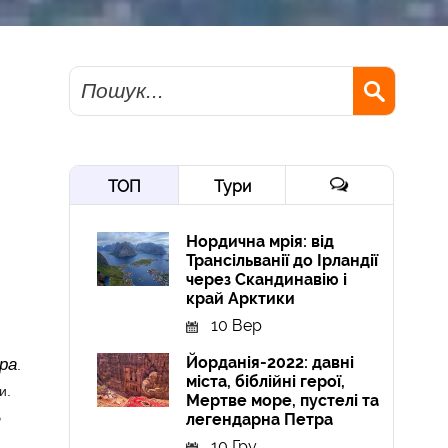
Пошук
ТОП
Тури
Нордична мрія: від
Трансільванії до Ірландії
через Скандинавію і
край Арктики
10 Вер
Йорданія-2022: давні
ра
.
міста, біблійні герої,
и.
Мертве море, пустелі та
В
легендарна Петра
10 Гру