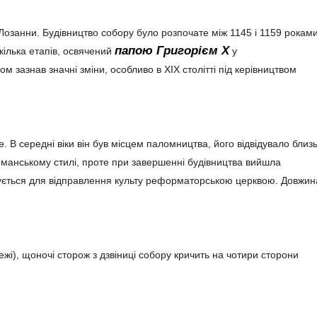
 Лозанни. Будівництво собору було розпочате між 1145 і 1159 роками,
папою Григорієм X
кілька етапів, освячений
у
дом зазнав значні зміни, особливо в XIX столітті під керівництвом
e. В середні віки він був місцем паломництва, його відвідувало близ
романському стилі, проте при завершенні будівництва вийшла
вується для відправлення культу реформаторською церквою. Довжин
ежі), щоночі сторож з дзвіниці собору кричить на чотири сторони