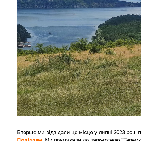
Вперше ми відвідали це місце у липні 2023 році 
Поділлям
. Ми прямували до парк-готелю "Теремк