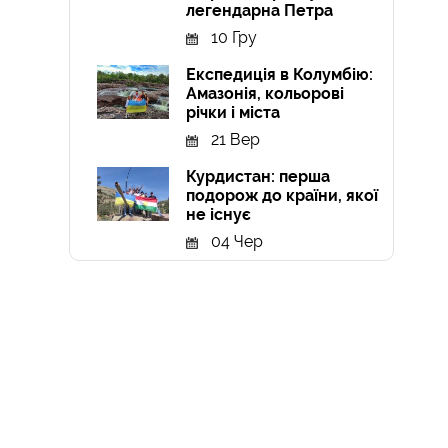
легендарна Петра
10 Гру
Експедиція в Колумбію:
Амазонія, кольорові
річки і міста
21 Вер
Курдистан: перша
подорож до країни, якої
не існує
04 Чер