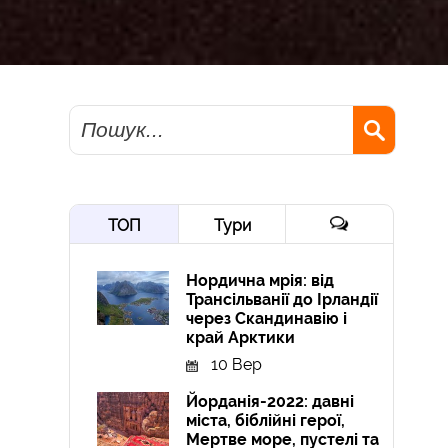
Пошук
ТОП
Тури
Нордична мрія: від
Трансільванії до Ірландії
через Скандинавію і
край Арктики
10 Вер
Йорданія-2022: давні
міста, біблійні герої,
Мертве море, пустелі та