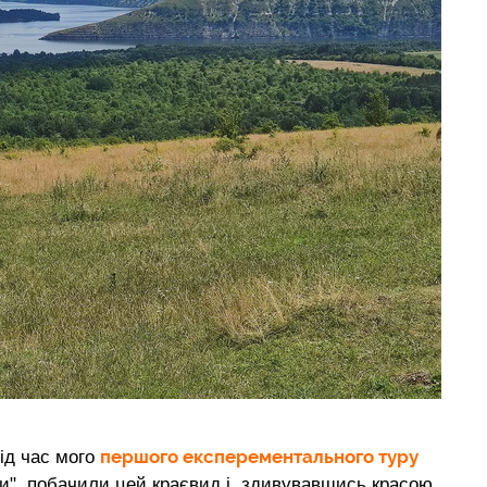
першого експерементального туру
під час мого
и", побачили цей краєвид і, здивувавшись красою