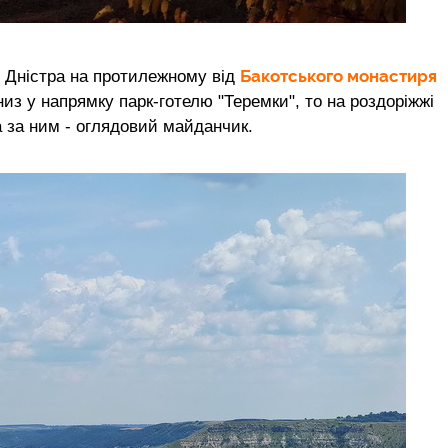
Бакотського монастиря
і Дністра на протилежному від
низ у напрямку парк-готелю "Теремки", то на роздоріжжі
а за ним - оглядовий майданчик.