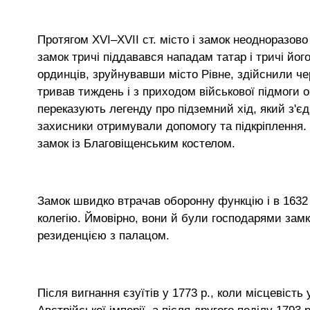
Протягом XVI–XVII ст. місто і замок неодноразово 
замок тричі піддавався нападам татар і тричі йог
ординців, зруйнувавши місто Рівне, здійснили ч
тривав тиждень і з приходом військової підмоги 
переказують легенду про підземний хід, який з'є
захисники отримували допомогу та підкріплення.
замок із Благовіщенським костелом.
Замок швидко втрачав оборонну функцію і в 1632 
колегію. Ймовірно, вони й були господарями замк
резиденцією з палацом.
Після вигнання єзуїтів у 1773 р., коли місцевість