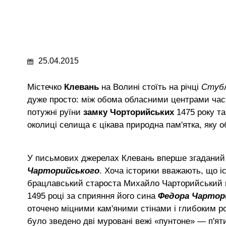
25.04.2015
Містечко
Клевань
на Волині стоїть на річці
Стуб
дуже просто: між обома обласними центрами част
потужні руїни
замку Чорторийських
1475 року т
околиці селища є цікава природна пам'ятка, яку 
У письмових джерелах Клевань вперше згаданий п
Чарторийського
. Хоча історики вважають, що іс
брацлавський староста Михайло Чарторийський 
1495 році за сприяння його сина
Федора Чартор
оточено міцними кам'яними стінами і глибоким р
було зведено дві муровані вежі «пунтоне» — п'яти