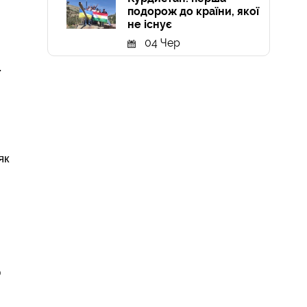
подорож до країни, якої
не існує
04 Чер
.
як
о