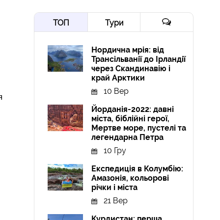
ТОП
Тури
Нордична мрія: від
Трансільванії до Ірландії
через Скандинавію і
край Арктики
10 Вер
я
Йорданія-2022: давні
міста, біблійні герої,
Мертве море, пустелі та
легендарна Петра
10 Гру
Експедиція в Колумбію:
Амазонія, кольорові
річки і міста
21 Вер
Курдистан: перша