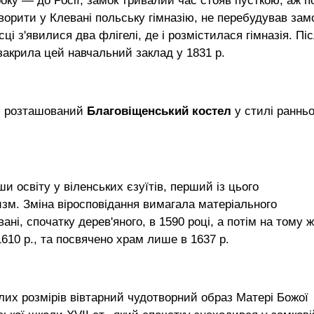
 року — до Росії, замок тривалий час стояв пусткою, аж п
орити у Клевані польську гімназію, не перебудував зам
ісці з'явилися два флігелі, де і розмістилася гімназія. Пі
 закрила цей навчальний заклад у 1831 р.
о, розташований
Благовіщенський костел
у стилі ранньо
и освіту у віленських єзуїтів, перший із цього
зм. Зміна віросповідання вимагала матеріального
ані, спочатку дерев'яного, в 1590 році, а потім на тому ж
1610 р., та посвячено храм лише в 1637 р.
лих розмірів вівтарний чудотворний образ Матері Божої