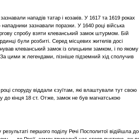
зазнавали нападів татар і козаків. У 1617 та 1619 роках
о нападники зазнавали поразки. У 1640 році війська
ергову спробу взяти клеванський замок штурмом. Бій
ординці були розбиті. Серед місцевих жителів досі
днував клеванський замок із олицьким замком, і по якому
 За цими ж легендами, пізніше підземний хід сполучив
році споруду віддали єзуїтам, які влаштували тут свою
у до кінця 18 ст. Отже, замок не був магнатською
 у результаті першого поділу Речі Посполитої відійшла до