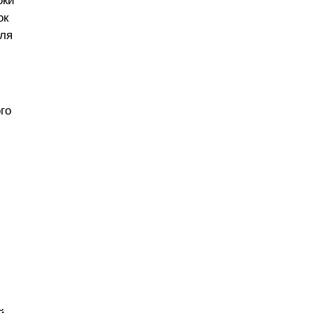
оки
ок
сля
го