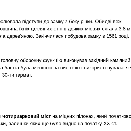
олювала підступи до замку з боку річки. Обидві вежі
овщина їхніх цегляних стін в деяких місцях сягала 3,8 м
ла дерев'яною. Закінчилася побудова замку в 1561 році.
о головну оборонну функцію виконував західний кам'яний
на башта була меншою за висотою і використовувалася 
 30-ти гармат.
й
чотириарковий міст
на міцних пілонах, який початков
ки, залишки яких ще було видно на початку XX ст.