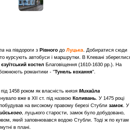
Луцька
ла
на півдороги з
Рівного
до
. Добиратися сюди
о курсують автобуси і маршрутки. В Клевані збереглис
а
єзуїтський костел
Благовіщення (1610-1630 рр.). На
обожнюють романтики - "
Тунель кохання
".
ід 1458 роком як власність князя
Михайла
нувало вже в ХІІ ст. під назвою
Коливань
. У 1475 році
побудував на високому правому березі Стубли
замок
. У
ийського
, луцького старости, замок було добудовано,
овом, який заповнювався водою Стубли. Тоді ж по кутам
кутні в плані.