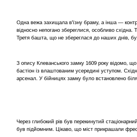
Одна вежа захищала в'їзну браму, а інша — контр
відносно непогано збереглися, особливо східна. Т
Третя башта, що не збереглася до наших днів, бу
З опису Клеванського замку 1609 року відомо, щ
бастіон із влаштованим усередині уступом. Схід
арсенал. У бійницях замку було встановлено біля
Через глибокий рів був перекинутий стаціонарни
був підйомним. Цікаво, що міст прикрашали фрес