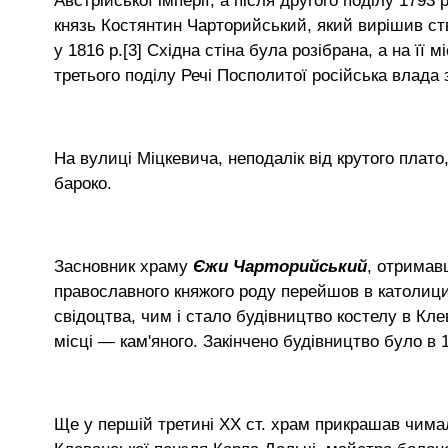
Австрійської імперії, а після другого поділу 1793
князь Костянтин Чарторийський, який вирішив ств
у 1816 р.[3] Східна стіна була розібрана, а на її м
третього поділу Речі Посполитої російська влада
На вулиці Міцкевича, неподалік від крутого плат
бароко.
Засновник храму
Єжи Чарторийський
, отримавш
православного княжого роду перейшов в католици
свідоцтва, чим і стало будівництво костелу в Клев
місці — кам'яного. Закінчено будівництво було в 
Ще у першій третині XX ст. храм прикрашав чима