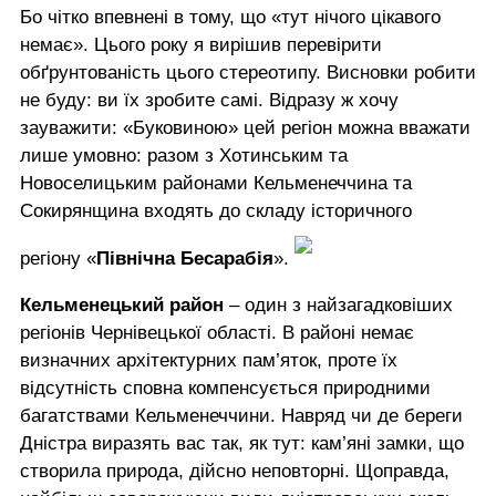
Бо чітко впевнені в тому, що «тут нічого цікавого
немає». Цього року я вирішив перевірити
обґрунтованість цього стереотипу. Висновки робити
не буду: ви їх зробите самі. Відразу ж хочу
зауважити: «Буковиною» цей регіон можна вважати
лише умовно: разом з Хотинським та
Новоселицьким районами Кельменеччина та
Сокирянщина входять до складу історичного
регіону «
Північна Бесарабія
».
Кельменецький район
– один з найзагадковіших
регіонів Чернівецької області. В районі немає
визначних архітектурних пам’яток, проте їх
відсутність сповна компенсується природними
багатствами Кельменеччини. Навряд чи де береги
Дністра виразять вас так, як тут: кам’яні замки, що
створила природа, дійсно неповторні. Щоправда,