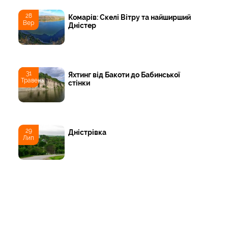
28
Комарів: Скелі Вітру та найширший
Вер
Дністер
31
Яхтинг від Бакоти до Бабинської
Травень
стінки
29
Дністрівка
Лип