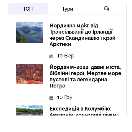
ТОП
Тури
Нордична мрія: від
Трансільванії до Ірландії
через Скандинавію і край
Арктики
10 Вер
Йорданія-2022: давні міста,
біблійні герої, Мертве море,
пустелі та легендарна
Петра
10 Гру
Експедиція в Колумбію:
Амазонія, кольорові річки і
міста