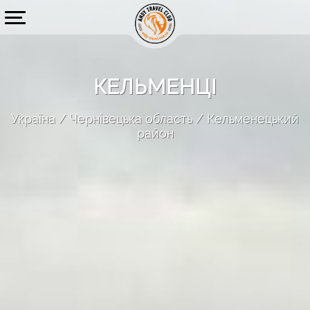
КЕЛЬМЕНЦІ
Україна
Чернівецька область
Кельменецький
район