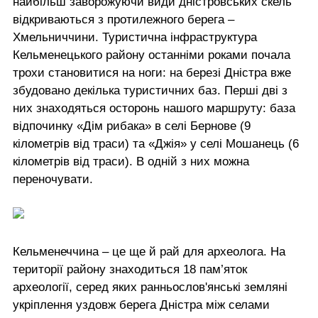
найбільш заворожуючи види дністровських скель
відкриваються з протилежного берега –
Хмельниччини. Туристична інфраструктура
Кельменецького району останніми роками почала
трохи становитися на ноги: на березі Дністра вже
збудовано декілька туристичних баз. Перші дві з
них знаходяться осторонь нашого маршруту: база
відпочинку «Дім рибака» в селі Бернове (9
кілометрів від траси) та «Джія» у селі Мошанець (6
кілометрів від траси). В одній з них можна
переночувати.
Кельменеччина – це ще й рай для археолога. На
території району знаходиться 18 пам’яток
археології, серед яких ранньослов'янські земляні
укріплення уздовж берега Дністра між селами