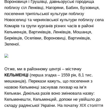
Вороновиця і Грушівці, давньоруські городища
поблизу сіл Ленківці, Нагоряни, Бабин, Бузовиця,
поселення трипільської культури поблизу
Новоселиці та черняхівської культури поблизу села
Комарів та групи курганів різних часів в районі
Кельменців, Вартиківців, Ленківців, Мошанця,
Берківців, Оселівки, Вороновиці, Вартиківців,
Зеленої.
Отже, ми в районному центрі – містечку
КЕЛЬМЕНЦІ
(перша згадка – 1559 рік, 8,1 тис.
мешканців). Перекази кажуть, що поселення з
назвою Кельменці заснував лихвар на ім’я
Кельман. Декілька разів воно змінювала назву:
Кельменешти, Кельменцей, допоки не увійшло до
складу радянської України. На початку ХІХ століття