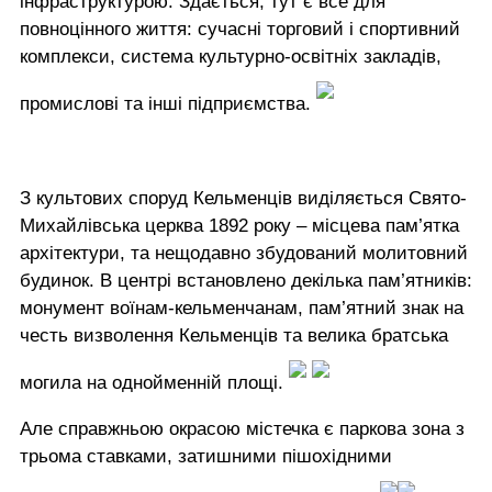
інфраструктурою. Здається, тут є все для
повноцінного життя: сучасні торговий і спортивний
комплекси, система культурно-освітніх закладів,
промислові та інші підприємства.
З культових споруд Кельменців виділяється Свято-
Михайлівська церква 1892 року – місцева пам’ятка
архітектури, та нещодавно збудований молитовний
будинок. В центрі встановлено декілька пам’ятників:
монумент воїнам-кельменчанам, пам’ятний знак на
честь визволення Кельменців та велика братська
могила на однойменній площі.
Але справжньою окрасою містечка є паркова зона з
трьома ставками, затишними пішохідними