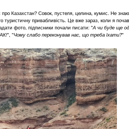
 про Казахстан? Совок, пустеля, целина, кумис. Не зна
го туристичну привабливість. Це вже зараз, коли я поча
ладати фото, підписники почали писати: "
А чи буде ще о
АК!
", "
Чому слабо переконував нас, що треба їхати?
"