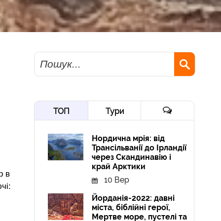
Пошук
ТОП
Тури
Нордична мрія: від
Трансільванії до Ірландії
через Скандинавію і
край Арктики
р в
10 Вер
чі:
Йорданія-2022: давні
міста, біблійні герої,
Мертве море, пустелі та