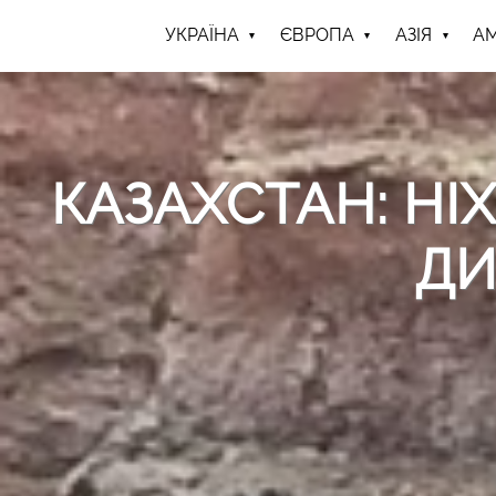
УКРАЇНА
ЄВРОПА
АЗІЯ
А
КАЗАХСТАН: НІ
ДИ