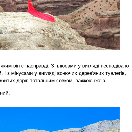
 яким він є насправді. З плюсами у вигляді несподівано
. І з мінусами у вигляді вонючих дерев'яних туалетів,
озбитих доріг, тотальним совком, важкою їжею.
ьний.