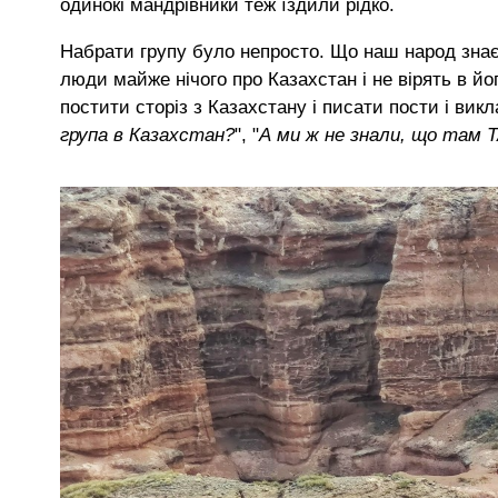
одинокі мандрівники теж їздили рідко.
Набрати групу було непросто. Що наш народ знає
люди майже нічого про Казахстан і не вірять в йо
постити сторіз з Казахстану і писати пости і вик
група в Казахстан?
", "
А ми ж не знали, що там Т