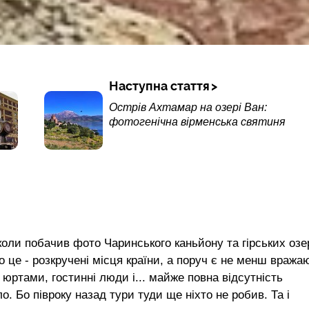
Наступна стаття
Острів Ахтамар на озері Ван:
фотогенічна вірменська святиня
коли побачив фото Чаринського каньйону та гірських озе
о це - розкручені місця країни, а поруч є не менш вражаю
 юртами, гостинні люди і... майже повна відсутність
. Бо півроку назад тури туди ще ніхто не робив. Та і