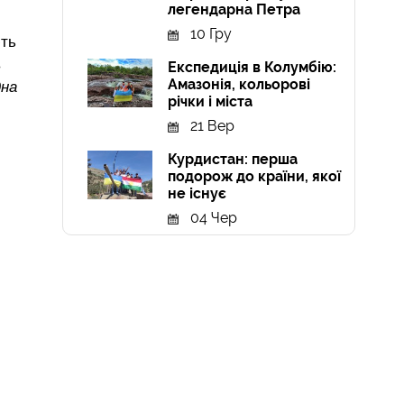
легендарна Петра
10 Гру
ють
в
Експедиція в Колумбію:
Амазонія, кольорові
дна
річки і міста
21 Вер
Курдистан: перша
подорож до країни, якої
не існує
04 Чер