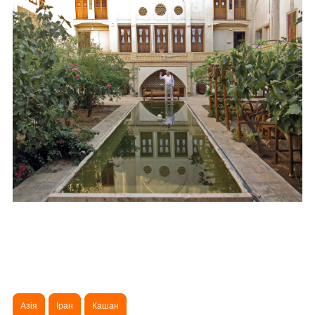
Азія
Іран
Кашан