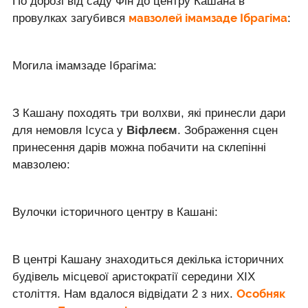
По дорозі від саду Фін до центру Кашана в
мавзолей імамзаде Ібрагіма
провулках загубився
:
Могила імамзаде Ібрагіма:
З Кашану походять три волхви, які принесли дари
для немовля Ісуса у
Віфлеєм
. Зображення сцен
принесення дарів можна побачити на склепінні
мавзолею:
Вулочки історичного центру в Кашані:
В центрі Кашану знаходиться декілька історичних
будівель місцевої аристократії середини ХІХ
Особняк
століття. Нам вдалося відвідати 2 з них.