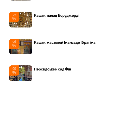
07
Кашан: палац Боруджерді
Гру
06
Кашан: мавзолей Імамзаде Ібрагіма
Гру
05
Персидський сад Фін
Гру