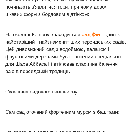
починають з'являтися гори, при чому доволі
цікавих форм з бордовим відтінком:
сад Фін
На околиці Кашану знаходиться
- один з
найстаріший і найзнаменитіших персидських садів.
Цей дивовижний сад з водоймою, палацом і
фруктовими деревами був створений спеціально
для Шаха Аббаса I і втілював класичне бачення
раю в персидській традиції.
Склепіння садового павільйону:
Сам сад оточений фортечним муром з баштами: