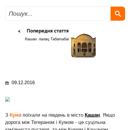
Пошук
Попередня стаття
Кашан: палац Табатабаї
09.12.2016
Кума
З
поїхали на південь в місто
Кашан
. Якщо
дорога між Тегераном і Кумом - це суцільна
кам'яниста пустеля, то між Кумом і Кашаном