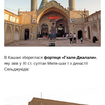
В Кашані збереглася
фортеця «Гхале-Джалали»
,
яку звів у XI ст. султан Мелік-шах I з династії
Сельджукідів: