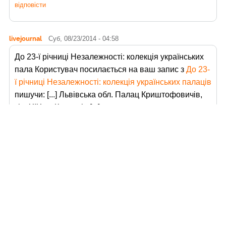
відповісти
livejournal
Суб, 08/23/2014 - 04:58
До 23-ї річниці Незалежності: колекція українських
пала Користувач
посилається на ваш запис з
До 23-
ї річниці Незалежності: колекція українських палаців
пишучи: [...] Львівська обл. Палац Криштофовичів,
кін. ХІХ ст. Карапчів [...]
відповісти
livejournal
Суб, 02/14/2015 - 11:09
Вижниця Користувач
посилається на ваш запис з
Вижниця
пишучи: [...] Карапчів і Вали [...]
відповісти