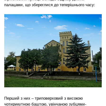
палацами, що збереглися до теперішнього часу:
Перший з них – триповерховий з високою
чотирикутною баштою, увінчаною зубцями-