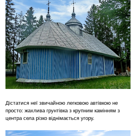
Дістатися неї звичайною легковою автівкою не
просто: жахлива грунтівка з крупним камінням з
центра села різко віднімається угору.