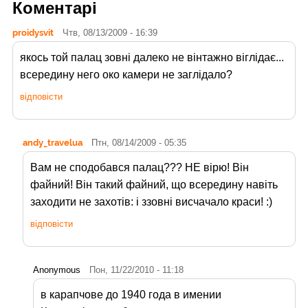
Коментарі
proidysvit
Чтв, 08/13/2009 - 16:39
якось той палац зовні далеко не вінтажно віглідає...
всередину него око камери не заглідало?
відповісти
andy_travelua
Птн, 08/14/2009 - 05:35
Вам не сподобався палац??? НЕ вірю! Він
файний! Він такий файний, що всередину навіть
заходити не захотів: і ззовні висчачало краси! :)
відповісти
Anonymous
Пон, 11/22/2010 - 11:18
в карапчове до 1940 года в имении