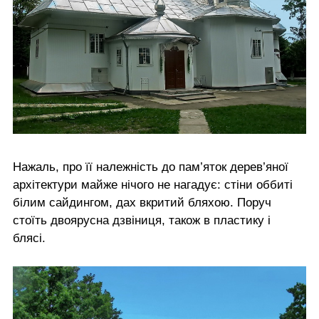
Нажаль, про її належність до пам’яток дерев’яної
архітектури майже нічого не нагадує: стіни оббиті
білим сайдингом, дах вкритий бляхою. Поруч
стоїть двоярусна дзвіниця, також в пластику і
блясі.