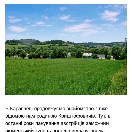
В Карапчеві продовжуємо знайомство з вже
відомою нам родиною Криштофовичів. Тут, в
останні роки панування австрійців заможний
вірменський купець володів відразу двома