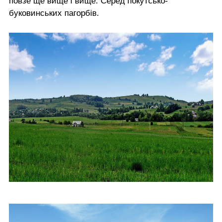
повзе ще вище і вище. Серед покутсько-
буковинських пагорбів.