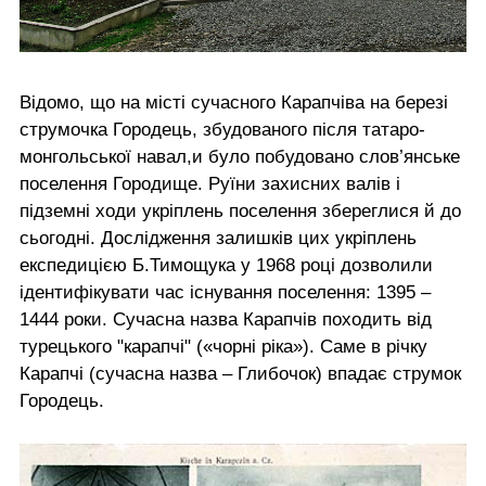
Відомо, що на місті сучасного Карапчіва на березі
струмочка Городець, збудованого після татаро-
монгольської навал,и було побудовано слов’янське
поселення Городище. Руїни захисних валів і
підземні ходи укріплень поселення збереглися й до
сьогодні. Дослідження залишків цих укріплень
експедицією Б.Тимощука у 1968 році дозволили
ідентифікувати час існування поселення: 1395 –
1444 роки. Сучасна назва Карапчів походить від
турецького "карапчі" («чорні ріка»). Саме в річку
Карапчі (сучасна назва – Глибочок) впадає струмок
Городець.