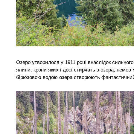
Озеро утворилося у 1911 році внаслідок сильног
ялини, крони яких і досі стирчать з озера, немов
бірюзовою водою озера створюють фантастичний