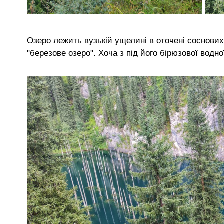
Озеро лежить вузькій ущелині в оточені соснових 
"березове озеро". Хоча з під його бірюзової водно