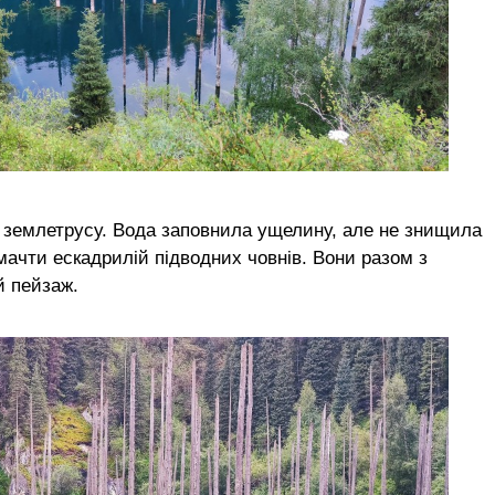
о землетрусу. Вода заповнила ущелину, але не знищила
 мачти ескадрилій підводних човнів. Вони разом з
 пейзаж.