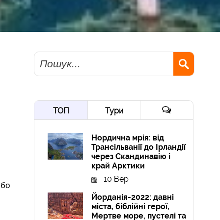
Пошук
ТОП
Тури
Нордична мрія: від
Трансільванії до Ірландії
через Скандинавію і
край Арктики
10 Вер
 бо
Йорданія-2022: давні
міста, біблійні герої,
Мертве море, пустелі та