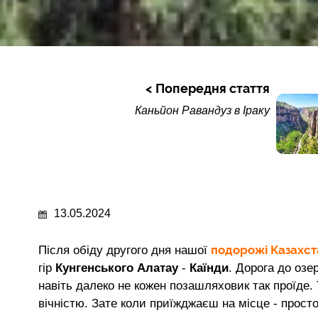
Попередня стаття
Каньйон Равандуз в Іраку
13.05.2024
подорожі Казахс
Після обіду другого дня нашої
гір
Кунгенського Алатау
-
Каїнди
. Дорога до озе
навіть далеко не кожен позашляховик так проїде.
вічністю. Зате коли приїжджаєш на місце - просто