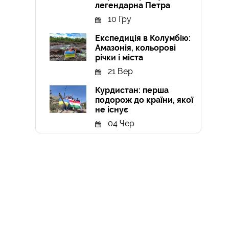
легендарна Петра
10 Гру
Експедиція в Колумбію:
Амазонія, кольорові
річки і міста
21 Вер
Курдистан: перша
подорож до країни, якої
не існує
04 Чер