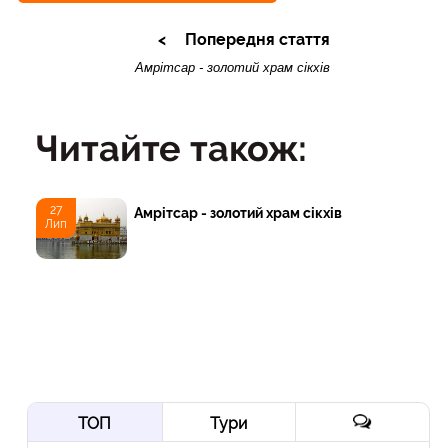
Попередня стаття
Амрітсар - золотий храм сікхів
Читайте також:
27
Амрітсар - золотий храм сікхів
Лип
ТОП
Тури