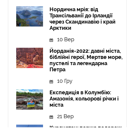
Нордична мрія: від
Трансільванії до Ірландії
через Скандинавію і край
Арктики
10 Вер
Йорданія-2022: давні міста,
біблійні герої, Мертве море,
пустелі та легендарна
Петра
10 Гру
Експедиція в Колумбію:
Амазонія, кольорові річки і
міста
21 Вер
Курдистан: перша подорож