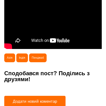
Азія
Індія
Пенджаб
Сподобався пост? Поділись з
друзями!
Додати новий коментар