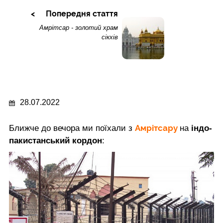
Попередня стаття
Амрітсар - золотий храм
сікхів
28.07.2022
Амрітсару
Ближче до вечора ми поїхали з
на
індо-
пакистанський кордон
: