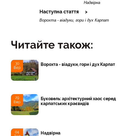
Надвірна
Наступна стаття
Ворохта - віадуки, гори і дух Карпат
Читайте також:
30
Ворохта - віадуки, гори і дух Карпат
Вер
29
Буковель: архітектурний хаос серед
Вер
карпатських краєвидів
04
Надвірна