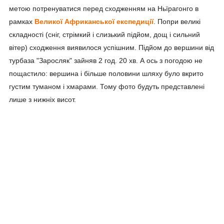
метою потренуватися перед сходженням на Ньїрагонго в
рамках
Великої Африканської експедиції
. Попри великі
складності (сніг, стрімкий і слизький підйом, дощ і сильний
вітер) сходження виявилося успішним. Підйом до вершини від
турбаза "Заросляк" зайняв 2 год. 20 хв. А ось з погодою не
пощастило: вершина і більше половини шляху було вкрито
густим туманом і хмарами. Тому фото будуть представлені
лише з нижніх висот.