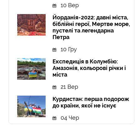
10 Вер
Йорданія-2022: давні міста,
біблійні герої, Мертве море,
пустелі та легендарна
Петра
10 Гру
Експедиція в Колумбію:
Амазонія, кольорові річки і
міста
21 Вер
Курдистан: перша подорож
до країни, якої не існує
04 Чер