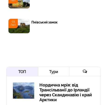
Лют
03
Пнівський замок
Лют
ТОП
Тури
Нордична мрія: від
Трансільванії до Ірландії
через Скандинавію і край
Арктики