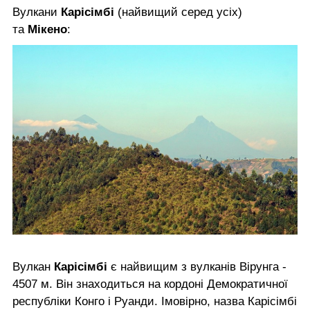
Вулкани
Карісімбі
(найвищий серед усіх)
та
Мікено
:
Вулкан
Карісімбі
є найвищим з вулканів Вірунга -
4507 м. Він знаходиться на кордоні Демократичної
республіки Конго і Руанди. Імовірно, назва Карісімбі