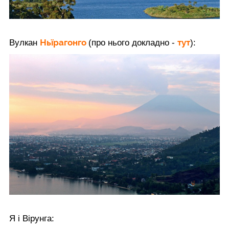
Ньїрагонго
тут
Вулкан
(про нього докладно -
):
Я і Вірунга: