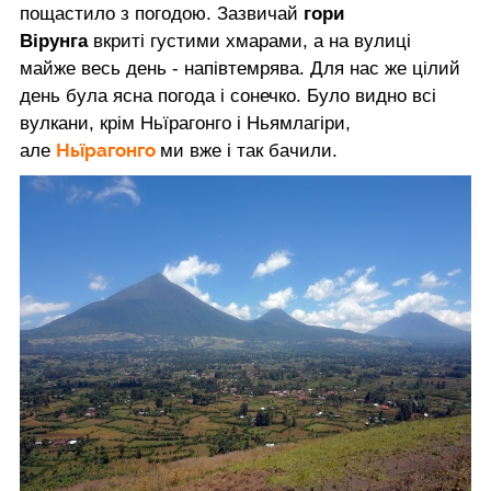
пощастило з погодою. Зазвичай
гори
Вірунга
вкриті густими хмарами, а на вулиці
майже весь день - напівтемрява. Для нас же цілий
день була ясна погода і сонечко. Було видно всі
вулкани, крім Ньїрагонго і Ньямлагіри,
Ньїрагонго
але
ми вже і так бачили.