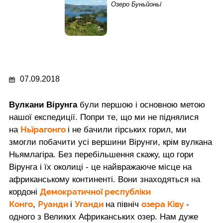
Озеро Буньйоньї
07.09.2018
Вулкани Вірунга
були першою і основною метою
нашої експедиції. Попри те, що ми не піднялися
Ньїрагонго
на
і не бачили гірських горил, ми
змогли побачити усі вершини Вірунги, крім вулкана
Ньямлагіра. Без перебільшення скажу, що гори
Вірунга і їх околиці - це найвражаюче місце на
африканському континенті. Вони знаходяться на
Демократичної республіки
кордоні
Конго
Руанди
Уганди
озера Ківу
,
і
на північ
-
одного з Великих Африканських озер. Нам дуже