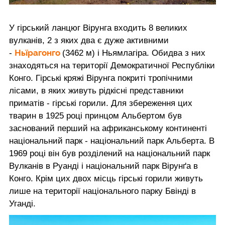
У гірський ланцюг Вірунга входить 8 великих
вулканів, 2 з яких два є дуже активними
Ньїрагонго
-
(3462 м) і Ньямлагіра. Обидва з них
знаходяться на території Демократичної Республіки
Конго. Гірські кряжі Вірунга покриті тропічними
лісами, в яких живуть рідкісні представники
приматів - гірські горили. Для збереження цих
тварин в 1925 році принцом Альбертом був
заснований перший на африканському континенті
національний парк - національний парк Альберта. В
1969 році він був розділений на національний парк
Вулканів в Руанді і національний парк Вірунґа в
Конго. Крім цих двох місць гірські горили живуть
лише на території національного парку Бвінді в
Уганді.