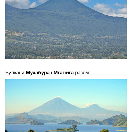
Вулкани
Мухабура
і
Мгагінга
разом: