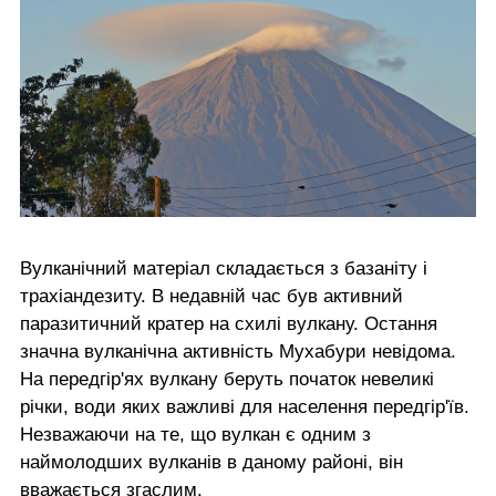
Вулканічний матеріал складається з базаніту і
трахіандезиту. В недавній час був активний
паразитичний кратер на схилі вулкану. Остання
значна вулканічна активність Мухабури невідома.
На передгір'ях вулкану беруть початок невеликі
річки, води яких важливі для населення передгір'їв.
Незважаючи на те, що вулкан є одним з
наймолодших вулканів в даному районі, він
вважається згаслим.