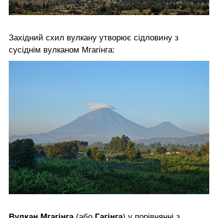
Західний схил вулкану утворює сідловину з
сусіднім вулканом Мгагінга:
Вулкан Мгагінга
(або
Гагінга
) у порівнянні з