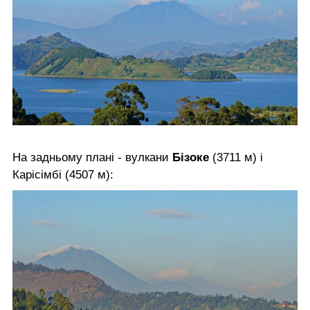
На задньому плані - вулкани
Бізоке
(3711 м) і
Карісімбі (4507 м):