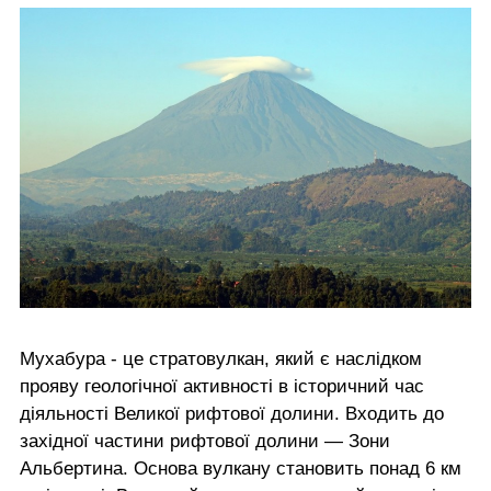
Мухабура - це стратовулкан, який є наслідком
прояву геологічної активності в історичний час
діяльності Великої рифтової долини. Входить до
західної частини рифтової долини — Зони
Альбертина. Основа вулкану становить понад 6 км