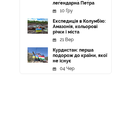
легендарна Петра
10 Гру
Експедиція в Колумбію:
Амазонія, кольорові
річки і міста
21 Вер
Курдистан: перша
подорож до країни, якої
не існує
04 Чер