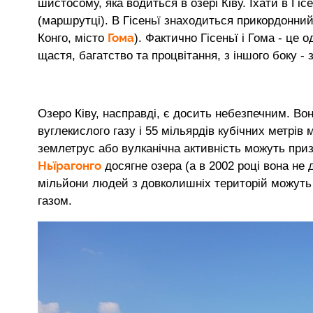
шистосому, яка водиться в озері Ківу. Їхати в Гіс
(маршрутці). В Гісеньї знаходиться прикордонни
Гома
Конго, місто
). Фактично Гісеньї і Гома - це 
щастя, багатство та процвітання, з іншого боку - з
Озеро Ківу, насправді, є досить небезпечним. Вон
вуглекислого газу і 55 мільярдів кубічних метрів
землетрус або вулканічна активність можуть при
Ньїрагонго
досягне озера (а в 2002 році вона не 
мільйони людей з довколишніх територій можуть 
газом.