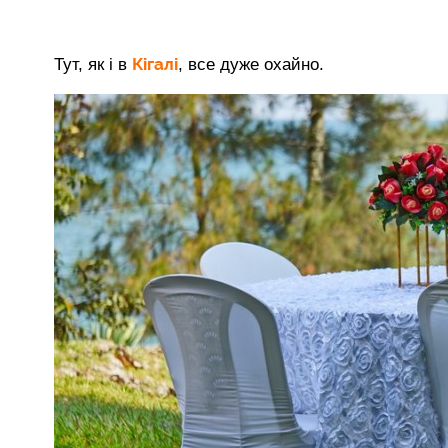
Кігалі
Тут, як і в
, все дуже охайно.