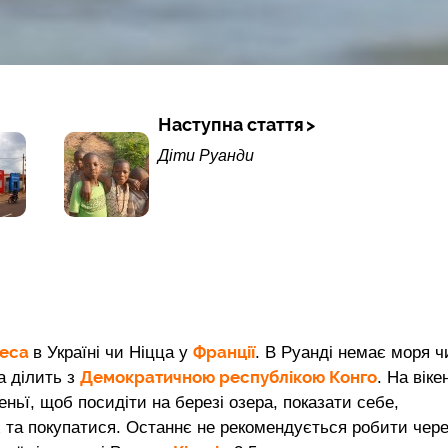
Наступна стаття
Діти Руанди
еса
Франції
в Україні чи Ніцца у
. В Руанді немає моря ч
Демократичною республікою Конго
а ділить з
. На віке
сеньї, щоб посидіти на березі озера, показати себе,
 та покупатися. Останнє не рекомендується робити чер