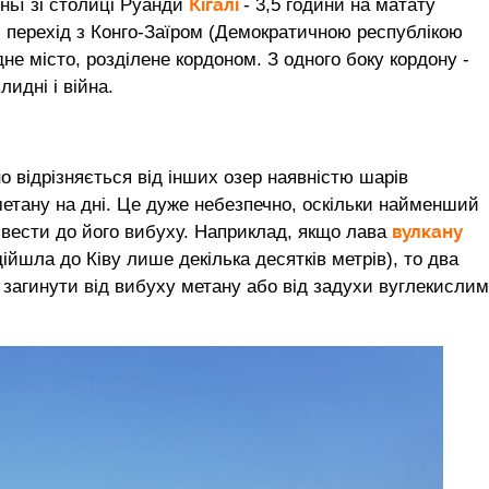
Кігалі
еньї зі столиці Руанди
- 3,5 години на матату
й перехід з Конго-Заїром (Демократичною республікою
одне місто, розділене кордоном. З одного боку кордону -
лидні і війна.
о відрізняється від інших озер наявністю шарів
 метану на дні. Це дуже небезпечно, оскільки найменший
вулкану
звести до його вибуху. Наприклад, якщо лава
дійшла до Ківу лише декілька десятків метрів), то два
загинути від вибуху метану або від задухи вуглекислим