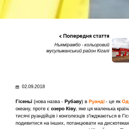
Попередня стаття
Ньямірамбо - кольоровий
мусульманський район Кігалі
02.09.2018
Руанді
Од
Гісеньї
(нова назва -
Рубаву
) в
- це як
океану, проте є
озеро Ківу
, яке ця маленька країн
тисячі руандійців і конголезців з'їжджаються в Гі
подивитися на інших, потанцювати на дискотеках