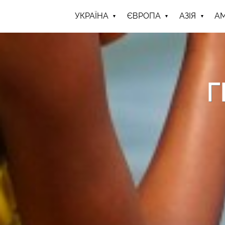
УКРАЇНА
ЄВРОПА
АЗІЯ
А
Г