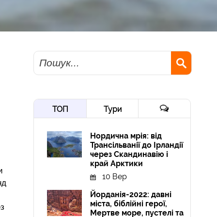
Пошук
ТОП
Тури
Нордична мрія: від
Трансільванії до Ірландії
через Скандинавію і
край Арктики
и
10 Вер
нд
Йорданія-2022: давні
міста, біблійні герої,
ез
Мертве море, пустелі та