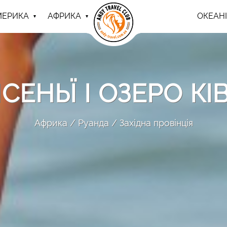
МЕРИКА
АФРИКА
ОКЕАНІ
ІСЕНЬЇ І ОЗЕРО КІ
Африка
Руанда
Західна провінція