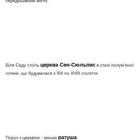
середньовічне місто:
церква Сен-Сюльпис
Біля Саду стоїть
в стилі полум'яної
готики, що будувалася з XIII по XVIII століття:
ратуша
Поруч з церквою - міська
: