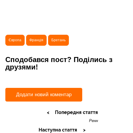
Європа
Франція
Бретань
Сподобався пост? Поділись з
друзями!
Додати новий коментар
Попередня стаття
Ренн
Наступна стаття