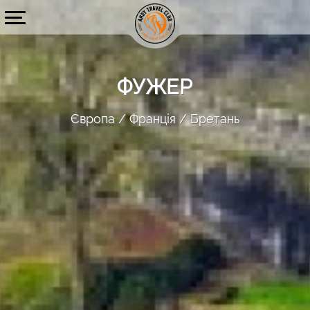
ФУЖЕР
Європа
Франція
Бретань