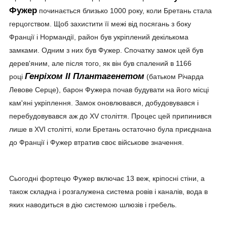
Фужер
починається близько 1000 року, коли Бретань стала
герцогством. Щоб захистити її межі від посягань з боку
Франції і Нормандії, район був укріплений декількома
замками. Одним з них був Фужер. Спочатку замок цей був
дерев'яним, але після того, як він був спалений в 1166
Генріхом II Плантагенетом
році
(батьком Річарда
Левове Серце), барон Фужера почав будувати на його місці
кам'яні укріплення. Замок оновлювався, добудовувався і
перебудовувався аж до XV століття. Процес цей припинився
лише в XVI столітті, коли Бретань остаточно була приєднана
до Франції і Фужер втратив своє військове значення.
Сьогодні фортецю Фужер включає 13 веж, кріпосні стіни, а
також складна і розгалужена система ровів і каналів, вода в
яких наводиться в дію системою шлюзів і гребель.