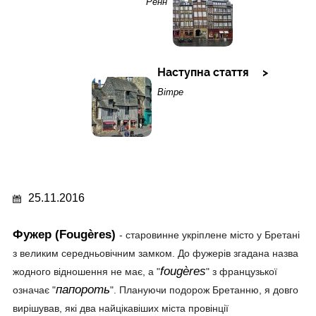
Ренн
Наступна стаття
Вітре
25.11.2016
Фужер (Fougères)
- старовинне укріплене місто у Бретані
з великим середньовічним замком. До фужерів згадана назва
fougères
жодного відношення не має, а "
" з французької
папороть
означає "
". Плануючи подорож Бретанню, я довго
вирішував, які два найцікавіших міста провінції