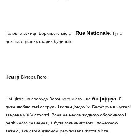
Rue Nationale
Головна вулиця Верхнього міста -
. Тут є
декілька цікавих старих будинків:
Театр
Віктора Гюго:
беффруа
Найцікавіша споруда Верхнього міста - це
. Я
дуже люблю такі споруди і колекціоную їх. Беффруа в Фужері
зведена у XIV столітті. Вона не несла жодного оборонного і
релігійного значення, а була годинниковою і пожежною
вежею, яка своїм дзвоном регулювала життя міста.