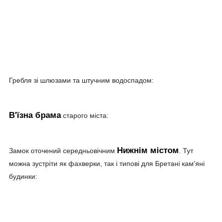
Гребля зі шлюзами та штучним водоспадом:
В'їзна брама
старого міста:
Нижнім містом
Замок оточений середньовічним
. Тут
можна зустріти як фахверки, так і типові для Бретані кам'яні
будинки: