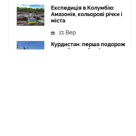
Експедиція в Колумбію:
Амазонія, кольорові річки і
міста
21 Вер
Курдистан: перша подорож
до країни, якої не існує
04 Чер