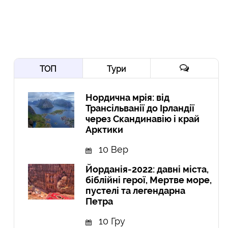
ТОП
Тури
Нордична мрія: від
Трансільванії до Ірландії
через Скандинавію і край
Арктики
10 Вер
Йорданія-2022: давні міста,
біблійні герої, Мертве море,
пустелі та легендарна
Петра
10 Гру