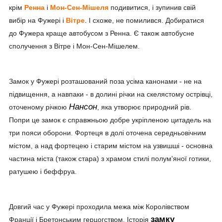
крім
Ренна
і
Мон-Сен-Мішеля
подивитися, і зупинив свій
вибір на Фужері і
Вітре
. І схоже, не помилився. Добиратися
до Фужера краще автобусом з Ренна. Є також автобусне
сполучення з Вітре і Мон-Сен-Мішелем.
Замок у Фужері розташований поза усіма канонами - не на
підвищення, а навпаки - в долині річки на скелястому острівці,
Нансон
оточеному річкою
, яка утворює природний рів.
Попри це замок є справжньою добре укріпленою цитадель на
три пояси оборони. Фортеця в долі оточена середньовічним
містом, а над фортецею і старим містом на узвишші - основна
частина міста (також стара) з храмом стилі полум'яної готики,
ратушею і беффруа.
Довгий час у Фужері проходила межа між Королівством
замку
Франції і Бретонським герцогством. Історія