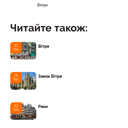
Вітре
Читайте також:
27
Вітре
Лис
26
Замок Вітре
Лис
23
Ренн
Лис