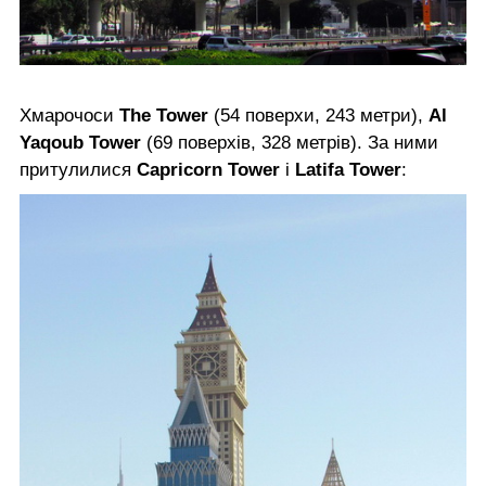
Хмарочоси
The Tower
(54 поверхи, 243 метри),
Al
Yaqoub Tower
(69 поверхів, 328 метрів). За ними
притулилися
Capricorn Tower
і
Latifa Tower
: