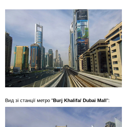
Вид зі станції метро "
Burj Khalifa/ Dubai Mall
":