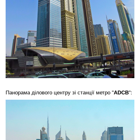
Панорама ділового центру зі станції метро "
ADCB
":