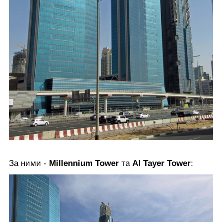
За ними -
Millennium Tower
та
Al Tayer Tower
: