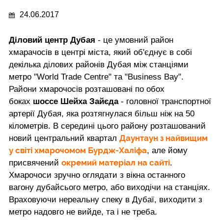
24.06.2017
Діловий центр Дубая
- це умовний район
хмарачосів в центрі міста, який об'єднує в собі
декілька ділових районів Дубая між станціями
метро "World Trade Centre" та "Business Bay".
Райони хмарочосів розташовані по обох
боках
шоссе Шейха Зайєда
- головної транспортної
артерії Дубая, яка розтягнулася більш ніж на 50
кілометрів. В середині цього району розташований
Даунтаун
з найвищим
новий центральний квартал
у світі хмарочомом
Бурдж-Халіфа
, але йому
окремий матеріал на сайті
присвячений
.
Хмарочоси зручно оглядати з вікна останного
вагону дубайсього метро, або виходічи на станціях.
Враховуючи нереальну спеку в Дубаї, виходити з
метро надовго не вийде, та і не треба.