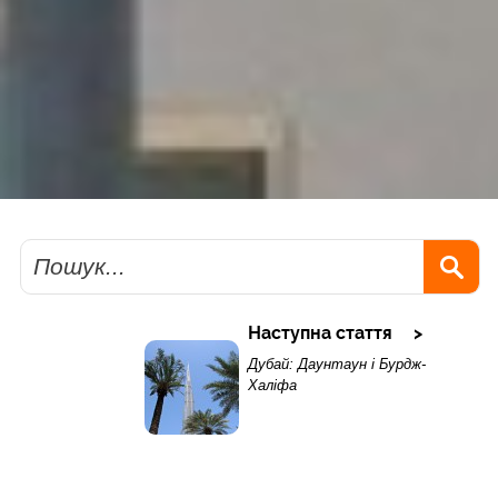
Пошук
Наступна стаття
Дубай: Даунтаун і Бурдж-
Халіфа