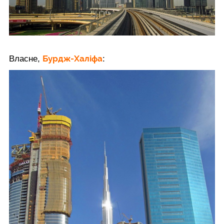
Бурдж-Халіфа
Власне,
: