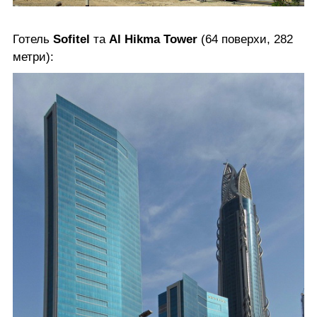
Готель
Sofitel
та
Al Hikma Tower
(64 поверхи, 282
метри):