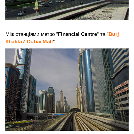
Burj
Між станціями метро "
Financial Centre
" та "
Khalifa/ Dubai Mall
":