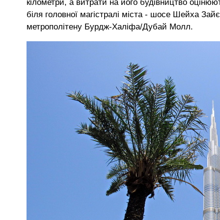
кілометри, а витрати на його будівництво оціню
біля головної магістралі міста - шосе Шейха Зайє
метрополітену Бурдж-Халіфа/Дубай Молл.