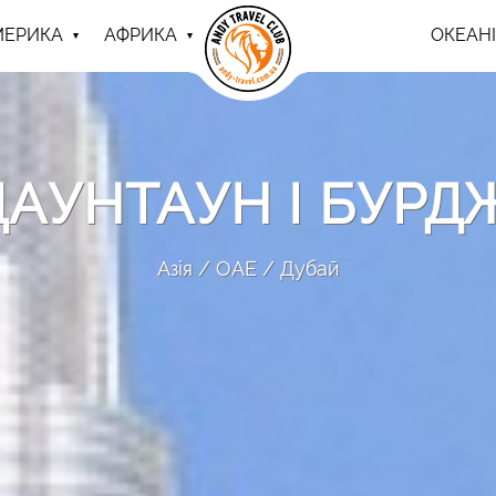
МЕРИКА
АФРИКА
ОКЕАНІ
ДАУНТАУН І БУРД
Азія
ОАЕ
Дубай