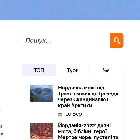
Пошук
ТОП
Тури
Нордична мрія: від
Трансільванії до Ірландії
через Скандинавію і
край Арктики
а
10 Вер
Йорданія-2022: давні
і
міста, біблійні герої,
в.
Мертве море, пустелі та