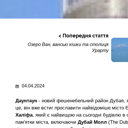
Попередня стаття
Озеро Ван, ванські кішки та столиця
Урарту
04.04.2024
Даунтаун
- новий фешенебельний район Дубая, я
це, він вже встиг прославити найвідоміше місто
Халіфа
, який є найвищою на сьогодні будівлю в 
пам'ятки міста, включаючи
Дубай Молл
(The Duba