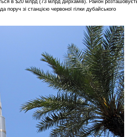
ються в $20 млрд (73 млрд дирхамів). Район розташовуєт
да поруч зі станцією червоної гілки дубайського