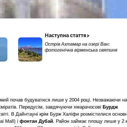
Наступна стаття
Острів Ахтамар на озері Ван:
фотогенічна вірменська святиня
кий почав будуватися лише у 2004 році. Незважаючи н
 Еміратів. Передусім, завдячуючи хмарачосові
Бурдж
світі. В Дайнтауні крім Бурж Халіфи розмістилися основн
i Mall) і
фонтан Дубай
. Район займає площу лише у 2 к