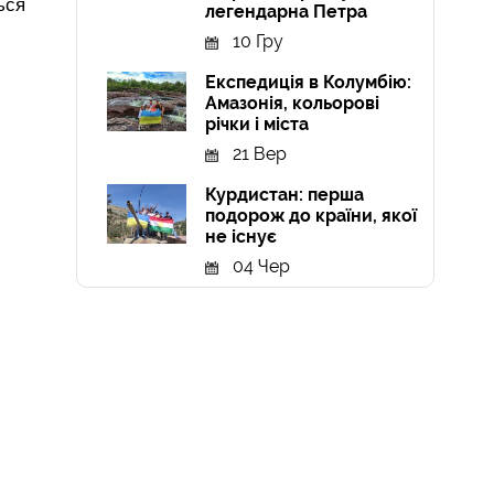
ься
легендарна Петра
10 Гру
Експедиція в Колумбію:
Амазонія, кольорові
річки і міста
21 Вер
Курдистан: перша
подорож до країни, якої
не існує
04 Чер