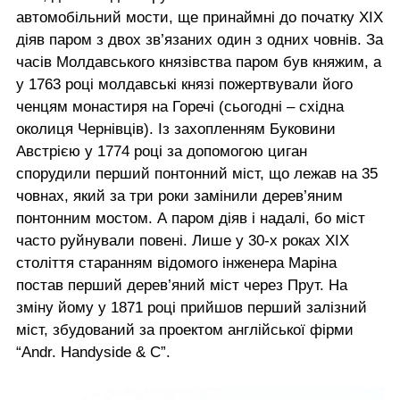
автомобільний мости, ще принаймні до початку ХІХ
діяв паром з двох зв’язаних один з одних човнів. За
часів Молдавського князівства паром був княжим, а
у 1763 році молдавські князі пожертвували його
ченцям монастиря на Горечі (сьогодні – східна
околиця Чернівців). Із захопленням Буковини
Австрією у 1774 році за допомогою циган
спорудили перший понтонний міст, що лежав на 35
човнах, який за три роки замінили дерев’яним
понтонним мостом. А паром діяв і надалі, бо міст
часто руйнували повені. Лише у 30-х роках ХІХ
століття старанням відомого інженера Маріна
постав перший дерев’яний міст через Прут. На
зміну йому у 1871 році прийшов перший залізний
міст, збудований за проектом англійської фірми
“Andr. Handyside & C”.