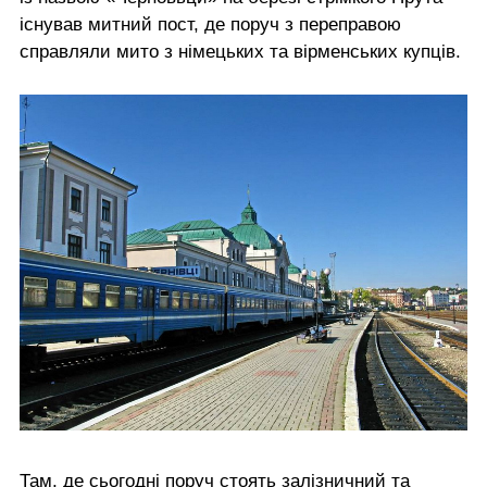
існував митний пост, де поруч з переправою
справляли мито з німецьких та вірменських купців.
Там, де сьогодні поруч стоять залізничний та