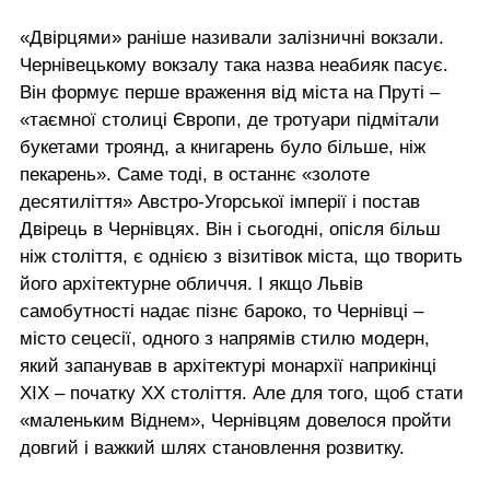
«Двірцями» раніше називали залізничні вокзали.
Чернівецькому вокзалу така назва неабияк пасує.
Він формує перше враження від міста на Пруті –
«таємної столиці Європи, де тротуари підмітали
букетами троянд, а книгарень було більше, ніж
пекарень». Саме тоді, в останнє «золоте
десятиліття» Австро-Угорської імперії і постав
Двірець в Чернівцях. Він і сьогодні, опісля більш
ніж століття, є однією з візитівок міста, що творить
його архітектурне обличчя. І якщо Львів
самобутності надає пізнє бароко, то Чернівці –
місто сецесії, одного з напрямів стилю модерн,
який запанував в архітектурі монархії наприкінці
ХІХ – початку ХХ століття. Але для того, щоб стати
«маленьким Віднем», Чернівцям довелося пройти
довгий і важкий шлях становлення розвитку.