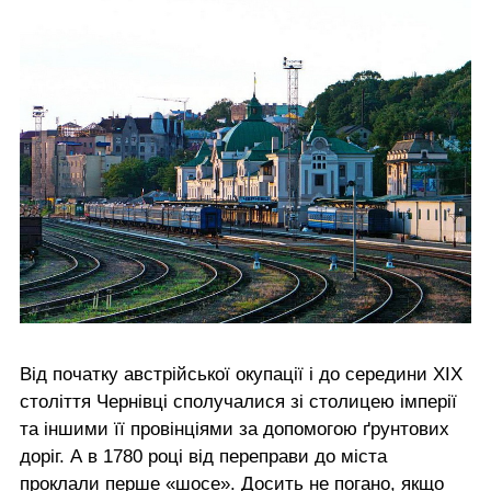
Від початку австрійської окупації і до середини ХІХ
століття Чернівці сполучалися зі столицею імперії
та іншими її провінціями за допомогою ґрунтових
доріг. А в 1780 році від переправи до міста
проклали перше «шосе». Досить не погано, якщо