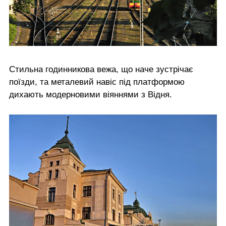
Стильна годинникова вежа, що наче зустрічає
поїзди, та металевий навіс під платформою
дихають модерновими віяннями з Відня.