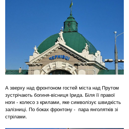
А зверху над фронтоном гостей міста над Прутом
зустрічають богиня-вісниця Ірида. Біля її правої
ноги - колесо з крилами, яке символізує швидкість
залізниці. По боках фронтону - пара янголятків зі
стрілами.