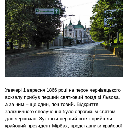
Увечері 1 вересня 1866 році на перон чернівецького
вокзалу прибув перший святковий поїзд зі Львова,
а за ним – ще один, поштовий. Відкриття
залізничного сполучення було справжнім святом
для чернівчан. Зустріти перший потяг прийшли
крайовий президент Мірбах, представники крайової