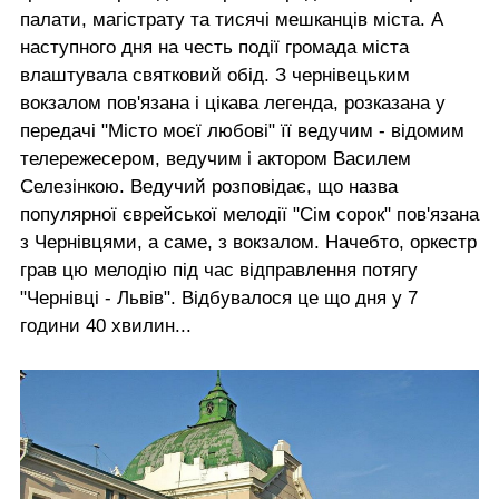
палати, магістрату та тисячі мешканців міста. А
наступного дня на честь події громада міста
влаштувала святковий обід. З чернівецьким
вокзалом пов'язана і цікава легенда, розказана у
передачі "Місто моєї любові" її ведучим - відомим
телережесером, ведучим і актором Василем
Селезінкою. Ведучий розповідає, що назва
популярної єврейської мелодії "Сім сорок" пов'язана
з Чернівцями, а саме, з вокзалом. Начебто, оркестр
грав цю мелодію під час відправлення потягу
"Чернівці - Львів". Відбувалося це що дня у 7
години 40 хвилин...