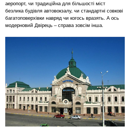
аеропорт, чи традиційна для більшості міст
безлика будівля автовокзалу, чи стандартні совкові
багатоповерхівки навряд чи когось вразять. А ось
модерновий Двірець – справа зовсім інша.