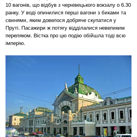
10 вагонів, що відбув з чернівецького вокзалу о 6.30
ранку. У воді опинилися перші вагони з биками та
свинями, яким довелося добряче скупатися у
Пруті. Пасажири ж потягу відділалися невеликим
переляком. Вістка про цю подію обійшла тоді всю
імперію.