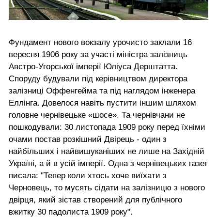
Фундамент нового вокзалу урочисто заклали 16
вересня 1906 року за участі міністра залізниць
Австро-Угорської імперії Юліуса Дерштатта.
Споруду будували під керівництвом директора
залізниці Оффенгейма та під наглядом інженера
Еллінга. Довелося навіть пустити іншим шляхом
головне чернівецьке «шосе». Та чернівчани не
пошкодували: 30 листопада 1909 року перед їхніми
очами постав розкішний Двірець - один з
найбільших і найвишуканіших не лише на Західній
Україні, а й в усій імперії. Одна з чернівецьких газет
писала: "Тепер коли хтось хоче виїхати з
Черновець, то мусять сідати на залізницю з нового
двірця, який зістав створений для публічного
вжитку 30 падолиста 1909 року".