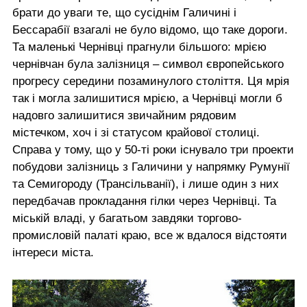
брати до уваги те, що сусіднім Галичині і
Бессарабії взагалі не було відомо, що таке дороги.
Та маленькі Чернівці прагнули більшого: мрією
чернівчан була залізниця – символ європейського
прогресу середини позаминулого століття. Ця мрія
так і могла залишитися мрією, а Чернівці могли б
надовго залишитися звичайним рядовим
містечком, хоч і зі статусом крайової столиці.
Справа у тому, що у 50-ті роки існувало три проекти
побудови залізниць з Галичини у напрямку Румунії
та Семигороду (Трансільванії), і лише один з них
передбачав прокладання гілки через Чернівці. Та
міській владі, у багатьом завдяки торгово-
промисловій палаті краю, все ж вдалося відстояти
інтереси міста.