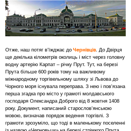
Чернівців
Отже, наш потяг в’їжджає до
. До Двірця
ще декілька кілометрів околиць і міст через головну
водну артерію Карпат – річку Прут. Тут, на березі
Прута більше 600 років тому на важливому
міжнародному торгівельному шляху зі Львова до
Чорного моря існувала переправа. З нею і пов’язана
перша згадка про місто у грамоті молдавського
господаря Олександра Доброго від 8 жовтня 1408
року. Документ, написаний старослов’янською
мовою, визначав порядок ведення торгівлі. З
грамоти зрозуміло, що тоді в маленькому поселенні
із назвою «Черновьци» на березі стрімкого Прута