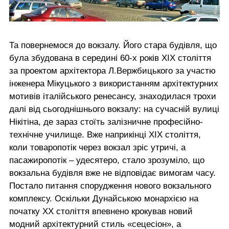
Та повернемося до вокзалу. Його стара будівля, що
була збудована в середині 60-х років ХІХ століття
за проектом архітектора Л.Вержбицького за участю
інженера Мікуцького з використанням архітектурних
мотивів італійського ренесансу, знаходилася трохи
далі від сьогоднішнього вокзалу: на сучасній вулиці
Нікітіна, де зараз стоїть залізничне професійно-
технічне училище. Вже наприкінці ХІХ століття,
коли товаропотік через вокзал зріс утричі, а
пасажиропотік – удесятеро, стало зрозуміло, що
вокзальна будівля вже не відповідає вимогам часу.
Постало питання спорудження нового вокзального
комплексу. Оскільки Дунайською монархією на
початку ХХ століття впевнено крокував новий
модний архітектурний стиль «сецесіон», а