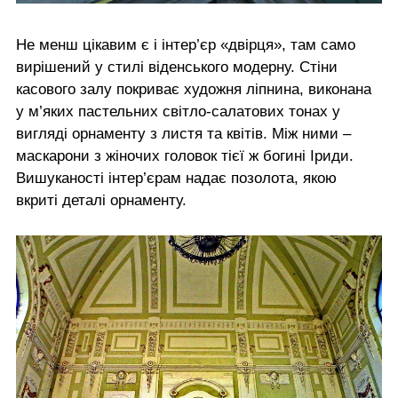
Не менш цікавим є і інтер’єр «двірця», там само
вирішений у стилі віденського модерну. Стіни
касового залу покриває художня ліпнина, виконана
у м’яких пастельних світло-салатових тонах у
вигляді орнаменту з листя та квітів. Між ними –
маскарони з жіночих головок тієї ж богині Іриди.
Вишуканості інтер’єрам надає позолота, якою
вкриті деталі орнаменту.