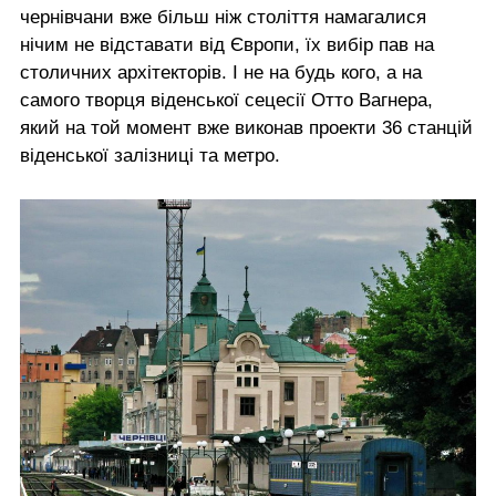
чернівчани вже більш ніж століття намагалися
нічим не відставати від Європи, їх вибір пав на
столичних архітекторів. І не на будь кого, а на
самого творця віденської сецесії Отто Вагнера,
який на той момент вже виконав проекти 36 станцій
віденської залізниці та метро.