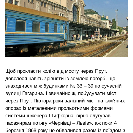
Щоб прокласти колію від мосту через Прут,
довелося навіть зрівняти із землею пагорб, що
знаходився між будинками № 33 – 39 по сучасній
вулиці Гагарина. І звичайно ж, побудувати міст
через Прут. Півтора роки залізний міст на кам’яних
опорах із металевими прольотними формами
системи інженера Шифкорна, вірно слугував
пасажирам потягу «Чернівці – Львів», аж поки 4
березня 1868 року не обвалився разом із поїздом з