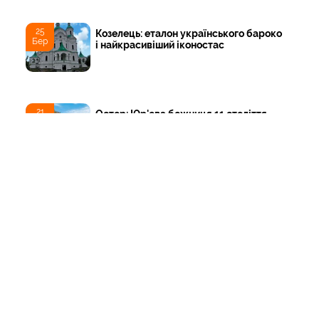
25
Козелець: еталон українського бароко
Бер
і найкрасивіший іконостас
21
Остер: Юр'єва божниця 11 століття
Вер
ТОП
Тури
Нордична мрія: від