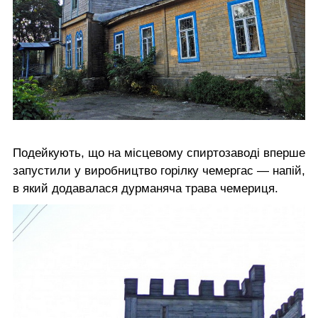
Подейкують, що на місцевому спиртозаводі вперше
запустили у виробництво горілку чемергас — напій,
в який додавалася дурманяча трава чемериця.