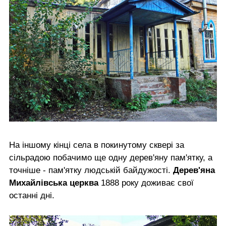
На іншому кінці села в покинутому сквері за
сільрадою побачимо ще одну дерев'яну пам'ятку, а
точніше - пам'ятку людській байдужості.
Дерев'яна
Михайлівська церква
1888 року доживає свої
останні дні.