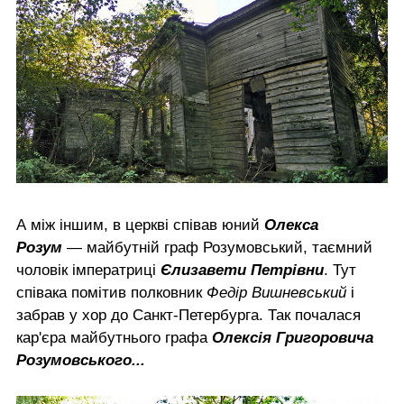
А між іншим, в церкві співав юний
Олекса
Розум
— майбутній граф Розумовський, таємний
чоловік імператриці
Єлизавети Петрівни
. Тут
співака помітив полковник
Федір Вишневський
і
забрав у хор до Санкт-Петербурга. Так почалася
кар'єра майбутнього графа
Олексія Григоровича
Розумовського...