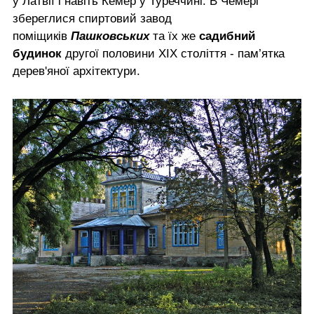
у Латвії і навіть Кемер у Туреччині. В Чемері
збереглися спиртовий завод
поміщиків
Пашковських
та їх же
садибний
будинок
другої половини XIX століття - пам’ятка
дерев'яної архітектури.