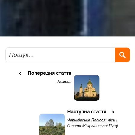
Пошук
Попередня стаття
Лемеші
Наступна стаття
Чернігівське Полісся: ліси і
болота Міжрічинської Пущі