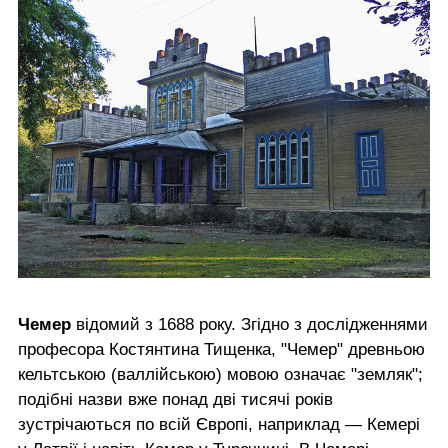
Чемер
відомий з 1688 року. Згідно з дослідженнями
професора Костянтина Тищенка, "Чемер" древньою
кельтською (валлійською) мовою означає "земляк";
подібні назви вже понад дві тисячі років
зустрічаються по всій Європі, наприклад — Кемері