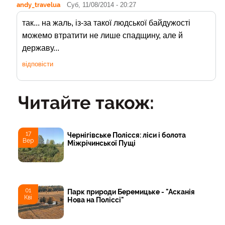
andy_travelua
Суб, 11/08/2014 - 20:27
так... на жаль, із-за такої людської байдужості
можемо втратити не лише спадщину, але й
державу...
відповісти
Читайте також:
17
Чернігівське Полісся: ліси і болота
Вер
Міжрічинської Пущі
01
Парк природи Беремицьке - "Асканія
Кві
Нова на Поліссі"