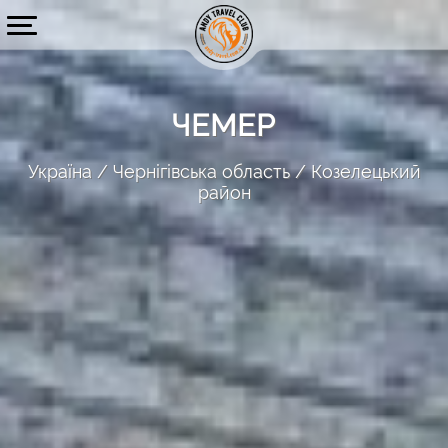
ЧЕМЕР
Україна
Чернігівська область
Козелецький
район