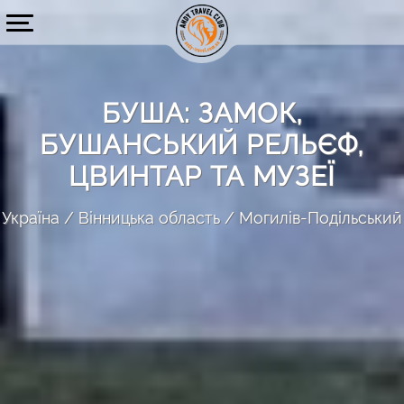
БУША: ЗАМОК,
БУШАНСЬКИЙ РЕЛЬЄФ,
ЦВИНТАР ТА МУЗЕЇ
Україна
Вінницька область
Могилів-Подільський