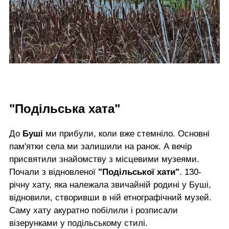
"Подільська хата"
До
Буші
ми прибули, коли вже стемніло. Основні
пам'ятки села ми залишили на ранок. А вечір
присвятили знайомству з місцевими музеями.
Почали з відновленої
"Подільської хати"
. 130-
річну хату, яка належала звичайній родині у Буші,
відновили, створивши в ній етнографічний музей.
Саму хату акуратно побілили і розписали
візерунками у подільському стилі.