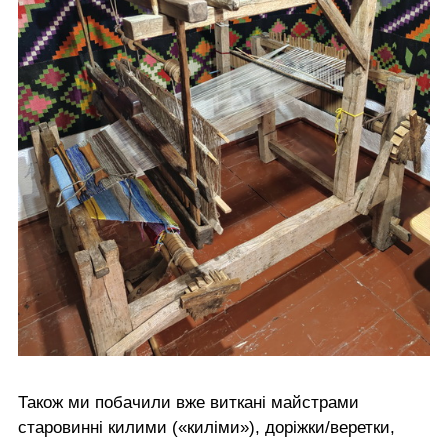
Також ми побачили вже виткані майстрами
старовинні килими («киліми»), доріжки/веретки,