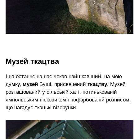
Музей ткацтва
І на останнє на нас чекав найцікавіший, на мою
думку,
музей
Буші, присвячений
ткацтву
. Музей
розташований у сільській хаті, потинькованій
ямпольським пісковиком і пофарбованій розписом,
що нагадує ткацькі візерунки.