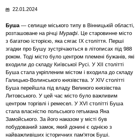
22.01.2024
Буша
— селище міського типу в Вінницькій області,
розташоване на річці
Мурафі
. Це старовинне місто
з багатою історією, яка сягає IX століття. Перші
згадки про Бушу зустрічаються в літописах під 988
роком. Тоді місто було центром племені бужанів, які
входили до складу Київської Русі. У XII столітті
Буша стала укріпленим містом і входила до складу
Галицько-Волинського князівства. У XIV столітті
Буша перейшла під владу Великого князівства
Литовського. У цей час місто було важливим
центром торгівлі і ремесел. У XVI столітті Буша
стала власністю польського гетьмана Яна
Замойського. За його наказом у місті був
побудований замок, який донині є однією з
найважливіших історичних пам'яток Буші.