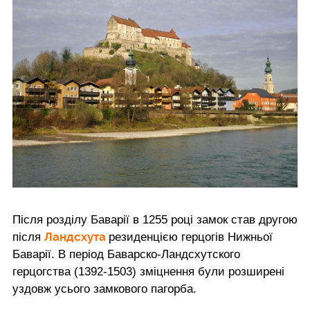
Після розділу Баварії в 1255 році замок став другою
Ландсхута
після
резиденцією герцогів Нижньої
Баварії. В період Баварско-Ландсхутского
герцогства (1392-1503) зміцнення були розширені
уздовж усього замкового пагорба.