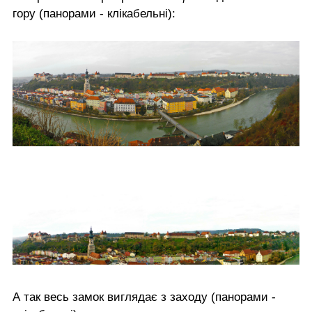
гору (панорами - клікабельні):
А так весь замок виглядає з заходу (панорами -