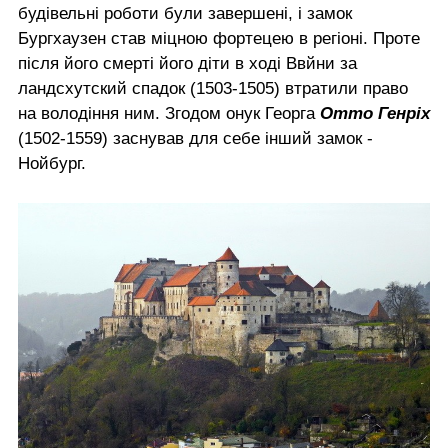
будівельні роботи були завершені, і замок
Бургхаузен став міцною фортецею в регіоні. Проте
після його смерті його діти в ході Ввйни за
ландсхутский спадок (1503-1505) втратили право
на володіння ним. Згодом онук Георга
Отто Генріх
(1502-1559) заснував для себе інший замок -
Нойбург.