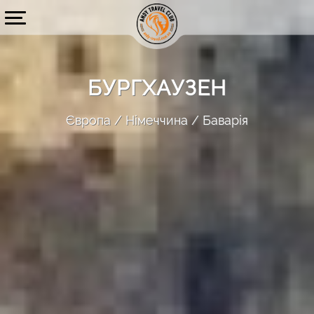
БУРГХАУЗЕН
Європа
Німеччина
Баварія