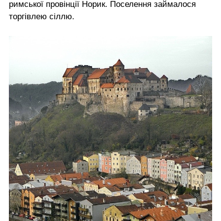
римської провінції Норик. Поселення займалося
торгівлею сіллю.