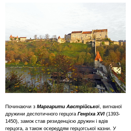
Починаючи з
Маргарити Австрійсько
ї, вигнаної
дружини деспотичного герцога
Генріха XVI
(1393-
1450), замок став резиденцією дружин і вдів
герцога, а також осереддям герцогської казни. У