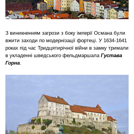
З виникненням загрози з боку імперії Османа були
вжити заходи по модернізації фортеці. У 1634-1641
роках під час Тридцятирічної війни в замку тримали
в укладенні шведського фельдмаршала
Густава
Горна
.