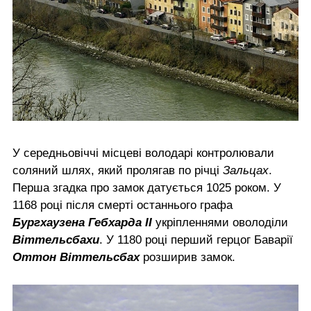
У середньовіччі місцеві володарі контролювали
соляний шлях, який пролягав по річці
Зальцах
.
Перша згадка про замок датується 1025 роком. У
1168 році після смерті останнього графа
Бургхаузена Гебхарда II
укріпленнями оволоділи
Віттельсбахи
. У 1180 році перший герцог Баварії
Оттон Віттельсбах
розширив замок.