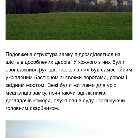
Подовжена структура замку підрозділяється на
шість відособлених дворів. У кожного з них були
свої важливі функції, і кожен з них був самостійним
укріпленим бастіоном зі своїми воротами, ровом і
звідним мостом. Вежі були житлами для усіх
мешканців замку, починаючи від лісників,
доглядачів комори, службовців суду і закінчуючи
головним скарбником.