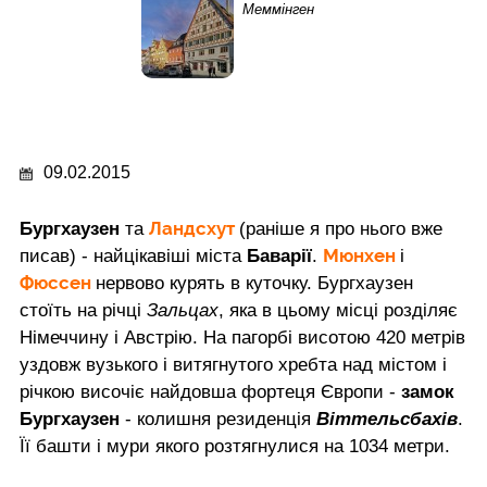
Меммінген
09.02.2015
Ландсхут
Бургхаузен
та
(раніше я про нього вже
Мюнхен
писав) - найцікавіші міста
Баварії
.
і
Фюссен
нервово курять в куточку. Бургхаузен
стоїть на річці
Зальцах
, яка в цьому місці розділяє
Німеччину і Австрію. На пагорбі висотою 420 метрів
уздовж вузького і витягнутого хребта над містом і
річкою височіє найдовша фортеця Європи -
замок
Бургхаузен
- колишня резиденція
Віттельсбахів
.
Її башти і мури якого розтягнулися на 1034 метри.