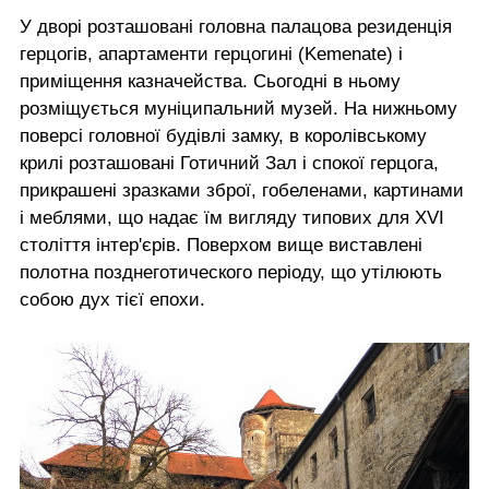
У дворі розташовані головна палацова резиденція
герцогів, апартаменти герцогині (Kemenate) і
приміщення казначейства. Сьогодні в ньому
розміщується муніципальний музей. На нижньому
поверсі головної будівлі замку, в королівському
крилі розташовані Готичний Зал і спокої герцога,
прикрашені зразками зброї, гобеленами, картинами
і меблями, що надає їм вигляду типових для XVI
століття інтер'єрів. Поверхом вище виставлені
полотна позднеготического періоду, що утілюють
собою дух тієї епохи.