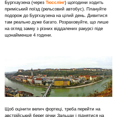
Тюсслінг
Бургхаузена (через
) щогодини ходить
приміський поїзд (рельсовий автобус). Плануйте
подорож до Бургхаузена на цілий день. Дивитися
там реально дуже багато. Розраховуйте, що лише
на огляд замку з різних віддалених ракурсі піде
щонайменше 4 години.
Щоб оцінити велич фортеці, треба перейти на
австрійський берег річки
Зальцах
і піднятися на