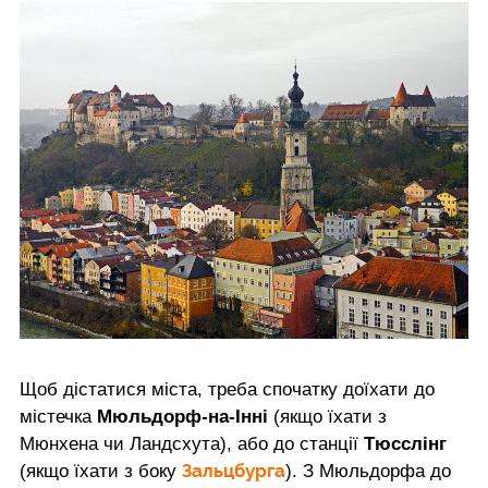
Щоб дістатися міста, треба спочатку доїхати до
містечка
Мюльдорф-на-Інні
(якщо їхати з
Мюнхена чи Ландсхута), або до станції
Тюсслінг
Зальцбурга
(якщо їхати з боку
). З Мюльдорфа до