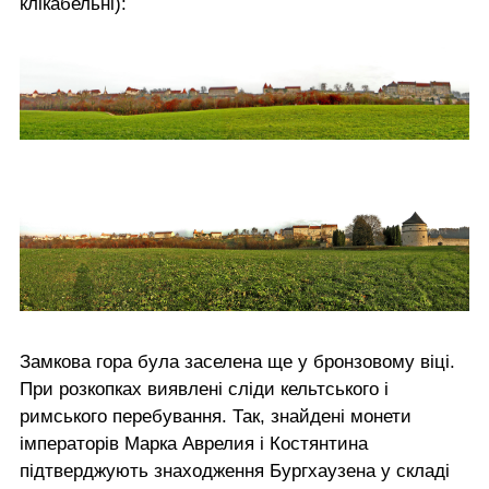
клікабельні):
Замкова гора була заселена ще у бронзовому віці.
При розкопках виявлені сліди кельтського і
римського перебування. Так, знайдені монети
імператорів Марка Аврелия і Костянтина
підтверджують знаходження Бургхаузена у складі