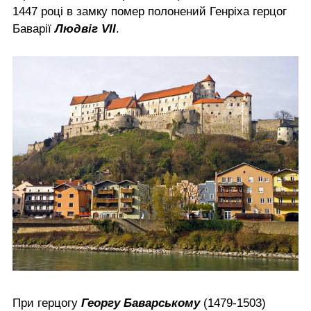
1447 році в замку помер полонений Генріха герцог
Баварії
Людвіг VII
.
При герцогу
Георгу Баварському
(1479-1503)