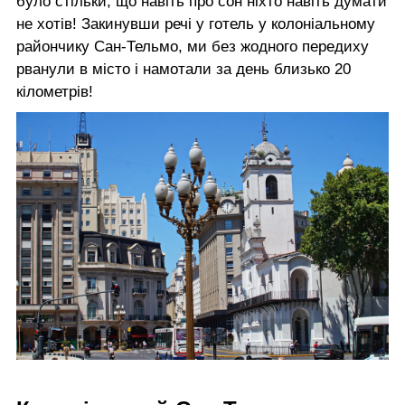
було стільки, що навіть про сон ніхто навіть думати
не хотів! Закинувши речі у готель у колоніальному
райончику Сан-Тельмо, ми без жодного передиху
рванули в місто і намотали за день близько 20
кілометрів!