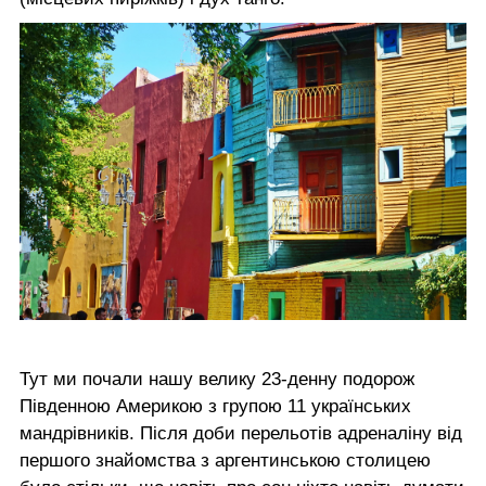
Тут ми почали нашу велику 23-денну
подорож
Південною Америкою
з групою 11 українських
мандрівників. Після доби перельотів адреналіну від
першого знайомства з аргентинською столицею