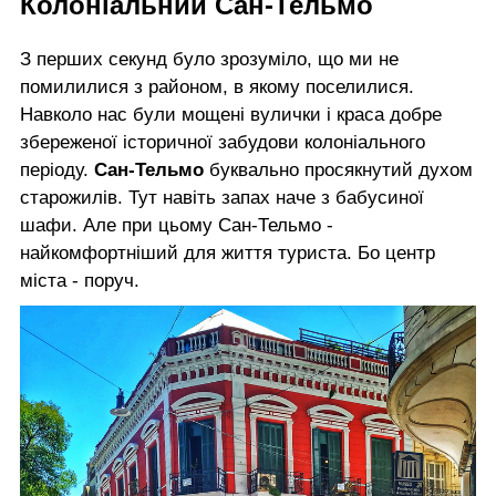
Колоніальний Сан-Тельмо
З перших секунд було зрозуміло, що ми не
помилилися з районом, в якому поселилися.
Навколо нас були мощені вулички і краса добре
збереженої історичної забудови колоніального
періоду.
Сан-Тельмо
буквально просякнутий духом
старожилів. Тут навіть запах наче з бабусиної
шафи. Але при цьому Сан-Тельмо -
найкомфортніший для життя туриста. Бо центр
міста - поруч.