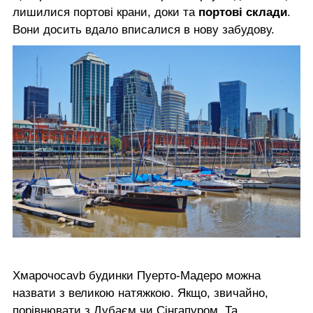
лишилися портові крани, доки та
портові склади
.
Вони досить вдало вписалися в нову забудову.
Хмарочосаvb будинки Пуерто-Мадеро можна
назвати з великою натяжкою. Якщо, звичайно,
порівнювати з
Дубаєм
чи
Сінгапуром
. Та