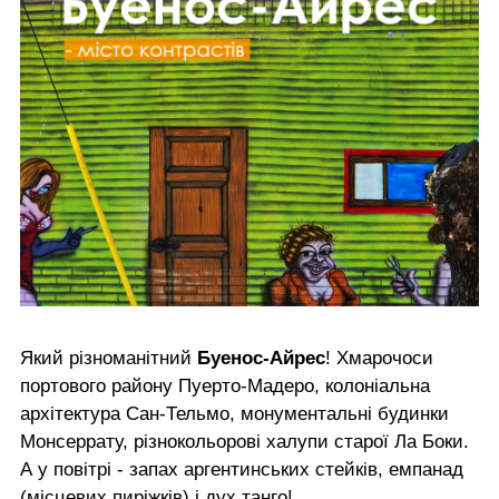
Який різноманітний
Буенос-Айрес
! Хмарочоси
портового району Пуерто-Мадеро, колоніальна
архітектура
Сан-Тельмо
, монументальні будинки
Монсеррату, різнокольорові халупи старої
Ла Боки
.
А у повітрі - запах аргентинських стейків, емпанад
(місцевих пиріжків) і дух танго!