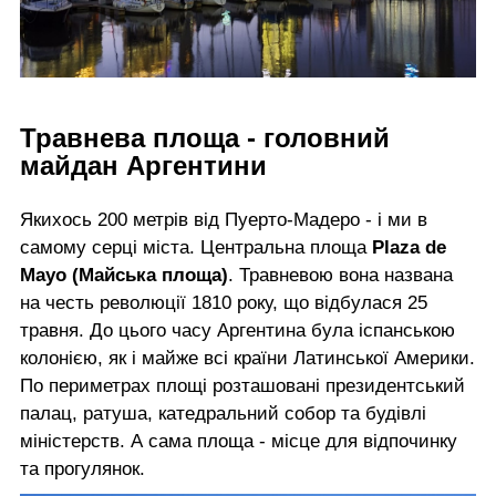
Травнева площа - головний
майдан Аргентини
Якихось 200 метрів від Пуерто-Мадеро - і ми в
самому серці міста. Центральна площа
Plaza de
Mayo (Майська площа)
. Травневою вона названа
на честь революції 1810 року, що відбулася 25
травня. До цього часу Аргентина була іспанською
колонією, як і майже всі країни Латинської Америки.
По периметрах площі розташовані президентський
палац, ратуша, катедральний собор та будівлі
міністерств. А сама площа - місце для відпочинку
та прогулянок.