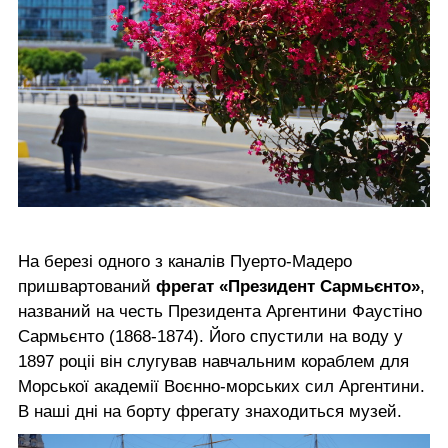
На березі одного з каналів Пуерто-Мадеро
пришвартований
фрегат «Президент Сармьєнто»
,
названий на честь Президента Аргентини Фаустіно
Сармьєнто (1868-1874). Його спустили на воду у
1897 роціі він слугував навчальним кораблем для
Морської академії Воєнно-морських сил Аргентини.
В наші дні на борту фрегату знаходиться музей.