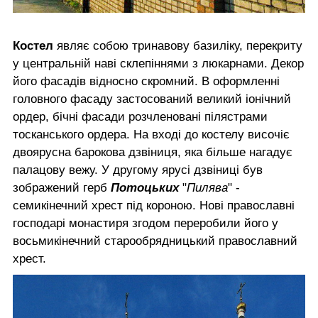
Костел
являє собою тринавову базиліку, перекриту
у центральній наві склепіннями з люкарнами. Декор
його фасадів відносно скромний. В оформленні
головного фасаду застосований великий іонічний
ордер, бічні фасади розчленовані пілястрами
тосканського ордера. На вході до костелу височіє
двоярусна барокова дзвіниця, яка більше нагадує
палацову вежу. У другому ярусі дзвіниці був
зображений герб
Потоцьких
"
Пилява
" -
семикінечний хрест під короною. Нові православні
господарі монастиря згодом переробили його у
восьмикінечний старообрядницький православний
хрест.