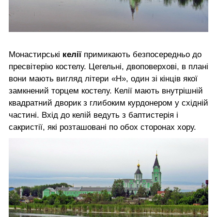
Монастирські
келії
примикають безпосередньо до
пресвітерію костелу. Цегельні, двоповерхові, в плані
вони мають вигляд літери «Н», один зі кінців якої
замкнений торцем костелу. Келії мають внутрішній
квадратний дворик з глибоким курдонером у східній
частині. Вхід до келій ведуть з баптистерія і
сакристії, які розташовані по обох сторонах хору.