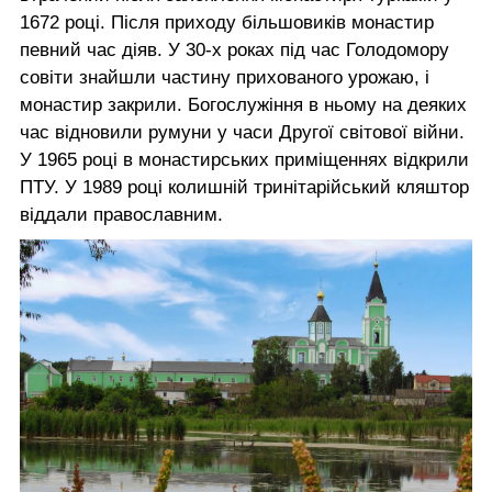
1672 році. Після приходу більшовиків монастир
певний час діяв. У 30-х роках під час Голодомору
совіти знайшли частину прихованого урожаю, і
монастир закрили. Богослужіння в ньому на деяких
час відновили румуни у часи Другої світової війни.
У 1965 році в монастирських приміщеннях відкрили
ПТУ. У 1989 році колишній тринітарійський кляштор
віддали православним.