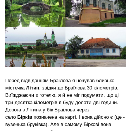
Перед відвіданням Браїлова я ночував близько
містечка
Літин
, звідки до Браїлова 30 кілометрів.
Виїжджаючи з готелю, я й не міг подумати, що ці
три десятка кілометрів я буду долати дві години.
Дорога з Літина у бік Браїлова через
село
Бірків
позначена на карті. І вона дійсно є (це -
вузенька бруківка). Але в самому Біркові вона