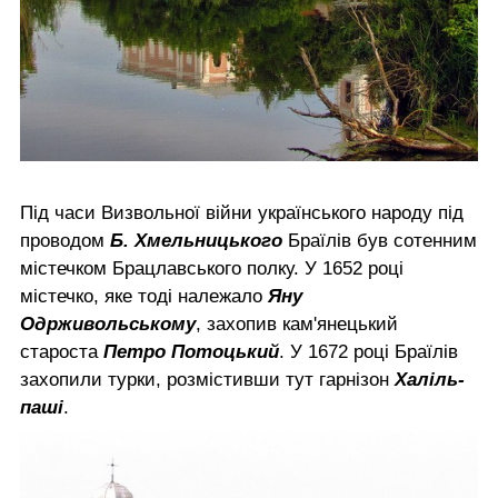
Під часи Визвольної війни українського народу під
проводом
Б. Хмельницького
Браїлів був сотенним
містечком Брацлавського полку. У 1652 році
містечко, яке тоді належало
Яну
Одрживольському
, захопив кам'янецький
староста
Петро Потоцький
. У 1672 році Браїлів
захопили турки, розмістивши тут гарнізон
Халіль-
паші
.