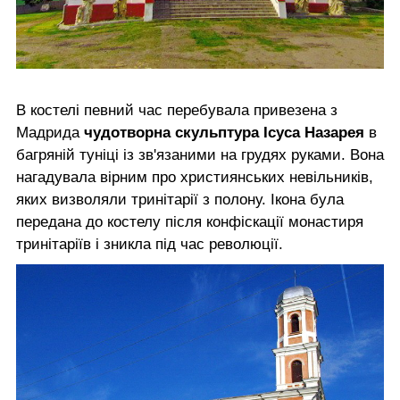
В костелі певний час перебувала привезена з
Мадрида
чудотворна скульптура Ісуса Назарея
в
багряній туніці із зв'язаними на грудях руками. Вона
нагадувала вірним про християнських невільників,
яких визволяли тринітарії з полону. Ікона була
передана до костелу після конфіскації монастиря
тринітаріїв і зникла під час революції.