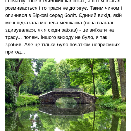
спочатку тоне в глибоких калюжах, а потім взагалі
розмивається і то траси не дотягує. Таким чином і
опинився в Біркові серед боліт. Єдиний вихід, якій
мені підказала місцева мешканка (вона взагалі
здивувалася, як я сюди заїхав) - це виїхати на
трасу... полем. Іншого виходу не було, я так і
зробив. Але це тільки було початком неприємних
пригод...