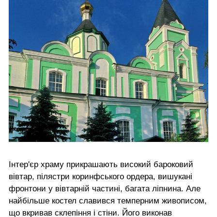
Інтер'єр храму прикрашають високий бароковий
вівтар, пілястри коринфського ордера, вишукані
фронтони у вівтарній частині, багата ліпнина. Але
найбільше костел славився темперним живописом,
що вкривав склепіння і стіни. Його виконав