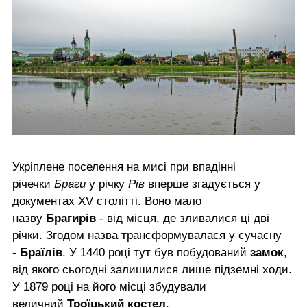
Укріплене поселення на мисі при впадінні
річечки
Браги
у річку
Рів
вперше згадується у
документах XV столітті. Воно мало
назву
Брагирів
- від місця, де зливалися ці дві
річки. Згодом назва трансформувалася у сучасну
-
Браїлів
. У 1440 році тут був побудований
замок
,
від якого сьогодні залишилися лише підземні ходи.
У 1879 році на його місці збудували
величний
Троїцький костел
.