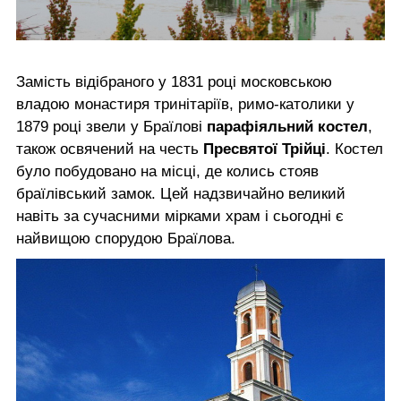
Замість відібраного у 1831 році московською
владою монастиря тринітаріїв, римо-католики у
1879 році звели у Браїлові
парафіяльний костел
,
також освячений на честь
Пресвятої Трійці
. Костел
було побудовано на місці, де колись стояв
браїлівський замок. Цей надзвичайно великий
навіть за сучасними мірками храм і сьогодні є
найвищою спорудою Браїлова.