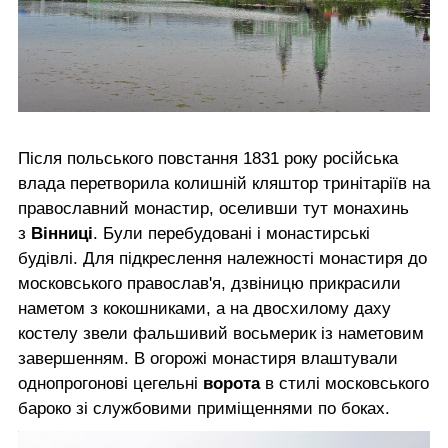
Після польського повстання 1831 року російська
влада перетворила колишній кляштор тринітаріїв на
православний монастир, оселивши тут монахинь
з
Вінниці
. Були перебудовані і монастирські
будівлі. Для підкреслення належності монастиря до
московського православ'я, дзвіницю прикрасили
наметом з кокошниками, а на двосхилому даху
костелу звели фальшивий восьмерик із наметовим
завершенням. В огорожі монастиря влаштували
однопрогонові цегельні
ворота
в стилі московського
бароко зі службовими приміщеннями по боках.