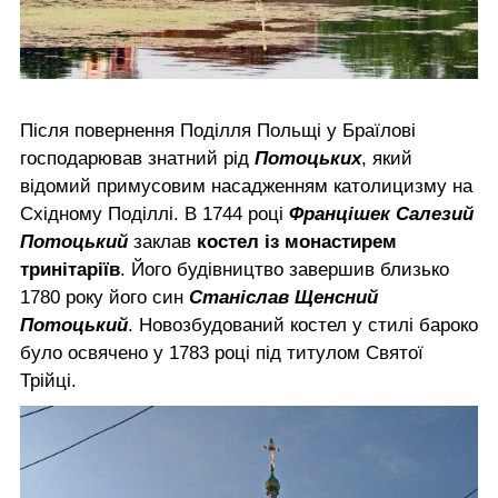
Після повернення Поділля Польщі у Браїлові
господарював знатний рід
Потоцьких
, який
відомий примусовим насадженням католицизму на
Східному Поділлі. В 1744 році
Францішек Салезий
Потоцький
заклав
костел із монастирем
тринітаріїв
. Його будівництво завершив близько
1780 року його син
Станіслав Щенсний
Потоцький
. Новозбудований костел у стилі бароко
було освячено у 1783 році під титулом Святої
Трійці.