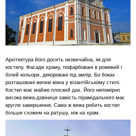
Архітектура його досить незвичайна, як для
костелу. Фасади храму, пофарбовані в рожевий і
білий кольори, декоровані під ампір. Бо боках
розташовані великі вікна у візантійському стилі.
Костел має майже плоский дах. Його непомірно
висока вежа-дзвіниця замість пірамідального має
кругле завершення. Сама ж вежа робить костел
більше схожим на ратушу, ніж на храм.