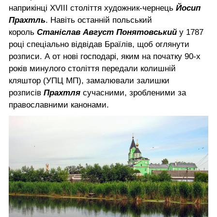
наприкінці XVIII століття художник-чернець
Йосип
Прахтль
. Навіть останній польський
король
Станіслав Август Понятовський
у 1787
році спеціально відвідав Браїлів, щоб оглянути
розписи. А от нові господарі, яким на початку 90-х
років минулого століття передали колишній
кляштор (УПЦ МП), замалювали залишки
розписів
Прахтля
сучасними, зробленими за
православними канонами.