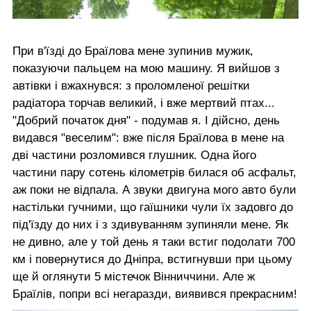
При в'їзді до Браїлова мене зупинив мужик,
показуючи пальцем на мою машину. Я вийшов з
автівки і вжахнувся: з проломленої решітки
радіатора торчав великий, і вже мертвий птах...
"Добрий початок дня" - подумав я. І дійсно, день
видався "веселим": вже після Браїлова в мене на
дві частини розломився глушник. Одна його
частини пару сотень кілометрів билася об асфальт,
аж поки не відпала. А звуки двигуна мого авто були
настільки гучними, що гаїшники чули їх задовго до
під'їзду до них і з здивуванням зупиняли мене. Як
не дивно, але у той день я таки встиг подолати 700
км і повернутися до Дніпра, встигнувши при цьому
ще й оглянути 5 містечок Вінниччини. Але ж
Браїлів, попри всі негаразди, виявився прекрасним!