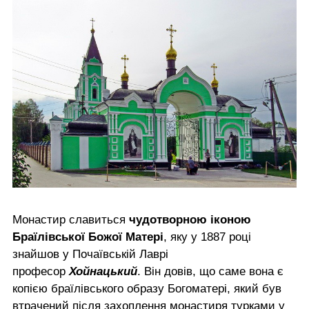
Монастир славиться
чудотворною іконою
Браїлівської Божої Матері
, яку у 1887 році
знайшов у Почаївській Лаврі
професор
Хойнацький
. Він довів, що саме вона є
копією браїлівського образу Богоматері, який був
втрачений після захоплення монастиря турками у