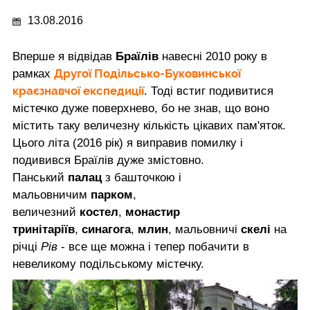
13.08.2016
Вперше я відвідав
Браїлів
навесні 2010 року в
Другої Подільсько-Буковинської
рамках
краєзнавчої експедиції
. Тоді встиг подивитися
містечко дуже поверхнево, бо не знав, що воно
містить таку величезну кількість цікавих пам'яток.
Цього літа (2016 рік) я виправив помилку і
подивився Браїлів дуже змістовно.
Панський
палац
з башточкою і
мальовничим
парком
,
величезний
костел
,
монастир
тринітаріїв
,
синагога
,
млин
, мальовничі
скелі
на
річці
Рів
- все ще можна і тепер побачити в
невеликому подільському містечку.