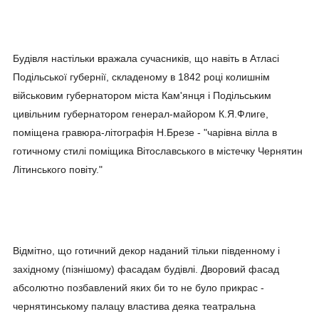
Будівля настільки вражала сучасників, що навіть в Атласі
Подільської губернії, складеному в 1842 році колишнім
військовим губернатором міста Кам'янця і Подільським
цивільним губернатором генерал-майором К.Я.Флиге,
поміщена гравюра-літографія Н.Брезе - "чарівна вілла в
готичному стилі поміщика Вітославського в містечку Чернятин
Літинського повіту."
Відмітно, що готичний декор наданий тільки південному і
західному (пізнішому) фасадам будівлі. Дворовий фасад
абсолютно позбавлений яких би то не було прикрас -
чернятинському палацу властива деяка театральна