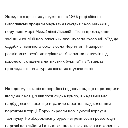
Як видно з архівних документів, в 1865 році збіднілі
Вітославські продали Чернятин і сусіднє село Маньківці
порутчиці Марії Михайлівні Львовій . Після прокладення
залізничної лінії нові власники влаштували головний в'їзд до
садиби з північного боку, з села Чернятин. Навпроти
розмістився особняк керівника. А залишки вензелів під
короною, складені з латинських букв "м" і "л", і зараз
проглядають на ажурних кованих стулках воріт.
На одному з етапів переробок і підновлень, що перетворили
віллу на палац, з'явилося східне крило, в недавній час
надбудоване, таке, що втратило фронтон над колонним
портиком в торці. Поруч виросли нові сучасні корпуси
технікуму. Не збереглися у бурхливі роки воєн і революцій
паркові павільйони і альтанки, що так захоплювали колишніх