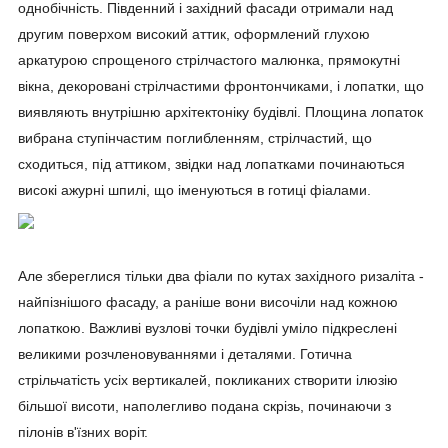
однобічність. Південний і західний фасади отримали над
другим поверхом високий аттик, оформлений глухою
аркатурою спрощеного стрілчастого малюнка, прямокутні
вікна, декоровані стрілчастими фронтончиками, і лопатки, що
виявляють внутрішню архітектоніку будівлі. Площина лопаток
вибрана ступінчастим поглибленням, стрілчастий, що
сходиться, під аттиком, звідки над лопатками починаються
високі ажурні шпилі, що іменуються в готиці фіалами.
Але збереглися тільки два фіали по кутах західного ризаліта -
найпізнішого фасаду, а раніше вони височіли над кожною
лопаткою. Важливі вузлові точки будівлі уміло підкреслені
великими розчленовуваннями і деталями. Готична
стрільчатість усіх вертикалей, покликаних створити ілюзію
більшої висоти, наполегливо подана скрізь, починаючи з
пілонів в'їзних воріт.