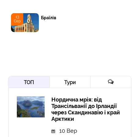
13
Браїлів
Сер
ТОП
Тури
Нордична мрія: від
Трансільванії до Ірландії
через Скандинавію і край
Арктики
10 Вер