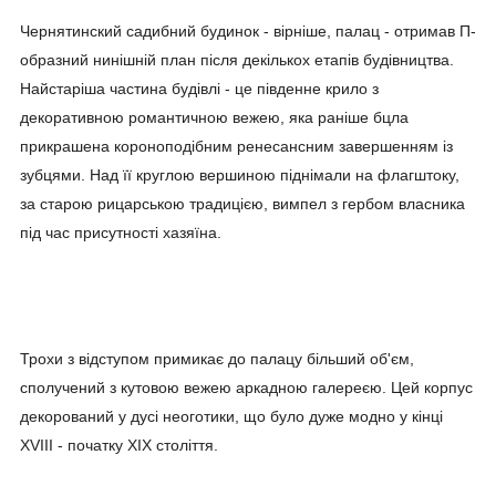
Чернятинский садибний будинок - вірніше, палац - отримав П-
образний нинішній план після декількох етапів будівництва.
Найстаріша частина будівлі - це південне крило з
декоративною романтичною вежею, яка раніше бцла
прикрашена короноподібним ренесансним завершенням із
зубцями. Над її круглою вершиною піднімали на флагштоку,
за старою рицарською традицією, вимпел з гербом власника
під час присутності хазяїна.
Трохи з відступом примикає до палацу більший об'єм,
сполучений з кутовою вежею аркадною галереєю. Цей корпус
декорований у дусі неоготики, що було дуже модно у кінці
XVIII - початку XIX століття.