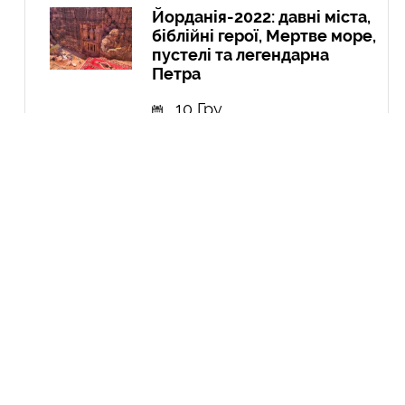
Йорданія-2022: давні міста,
біблійні герої, Мертве море,
пустелі та легендарна
Петра
10 Гру
Експедиція в Колумбію:
Амазонія, кольорові річки і
міста
21 Вер
Курдистан: перша подорож
до країни, якої не існує
04 Чер