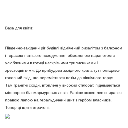
Ваза для квітів:
Південно-західний ріг будівлі відмічений ризалітом з балконом
і терасою пізнішого походження, обмеженою парапетом з
улюбленими в готиці наскрізними трилисниками і
хрестоцвіттями. До прибудови західного крила тут поміщався
головний вхід, що перемістився потім до північного торця.
Там гранітні сходи, втоплені у високий стілобат, піднімаються
між парою біломармурових левів. Раніше кожен лев спирався
правою лапою на геральдичний щит з гербом власників.
Тепер ці щити втрачені.