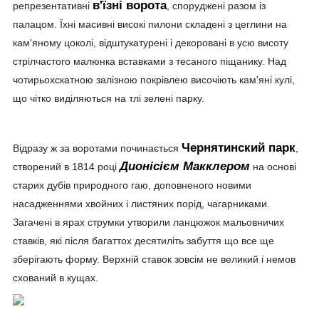
в'їзні ворота
репрезентативні
, споруджені разом із
палацом. Їхні масивні високі пилони складені з цеглини на
кам'яному цоколі, відштукатурені і декоровані в усю висоту
стрілчастого малюнка вставками з тесаного піщанику. Над
чотирьохскатною залізною покрівлею височіють кам'яні кулі,
що чітко виділяються на тлі зелені парку.
Чернятинский парк
Відразу ж за воротами починається
,
Дионісієм Макклером
створений в 1814 році
на основі
старих дубів природного гаю, доповненого новими
насадженнями хвойних і листяних порід, чагарниками.
Загачені в ярах струмки утворили ланцюжок мальовничих
ставків, які після багаттох десятиліть забуття що все ще
зберігають форму. Верхній ставок зовсім не великий і немов
схований в кущах.