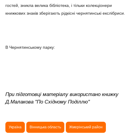
гостей, зникла велика бібліотека, і тільки колекціонери
книжкових знаків зберігають рідкісні чернятинські екслібриси.
В Чернятинському парку:
При підготовці матеріалу використано книжку
Д.Малакова "По Східному Поділлю"
Україна
Вінницька область
Жмерінський район