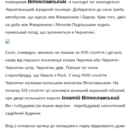
Вітославським
поміщикам
, а сьогодні тут знаходиться
Чернятинський аграрний технікум. Добиратися до села треба
автобусом, що курсує між Жмеринкою і Баром. Крім того, двічі
на добу між Жмеринкою і Могилів-Подільським ходить
приміський поїзд, що зупиняється в Чернятині.
Село, очевидно, виникло не пізніше за XVII століття і дістало
назву від першого поселенця козака Черняка або Черняти -
Чернятин хутір, Чернятин двір. Пізніше тут осіли
старообрядці, що біжали з Росії. У кінці XVIII століття
Чернятин належав польським магнатам Вітославським. На
початку ХІХ століття тут оселився колишній коронний обозний
Ігнатій Вітославський
при дворі польського короля
.
Він і побудував (за іншою версією - перебудував) неоготичний
садибний будинок.
Вхід з головною вулиці до палацового парку відкривають дуже