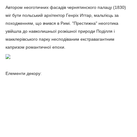
Автором неоготичних фасадів чернятинского палацу (1830)
міг бути польський архітектор Генріх Иттар, мальтієць за
походженням, що вчився в Римі. "Престижна" неоготика
увійшла до навколишньої розкішної природи Поділля і
макклерівського парку несподіваним екстравагантним
капризом романтичної епохи.
Елементи декору: