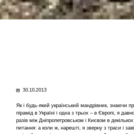
30.10.2013
Як і будь-який український мандрівник, знаючи п
пірамід в Україні і одна з трьох – в Європі, я да
разів між Дніпропетровськом і Києвом в декількох
питання: а коли ж, нарешті, я зверну з траси і за