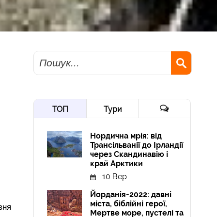
Пошук
ТОП
Тури
Нордична мрія: від
Трансільванії до Ірландії
через Скандинавію і
край Арктики
10 Вер
Йорданія-2022: давні
міста, біблійні герої,
вня
Мертве море, пустелі та