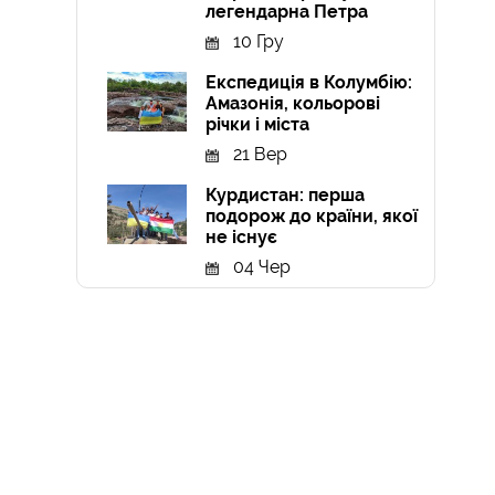
легендарна Петра
10 Гру
Експедиція в Колумбію:
Амазонія, кольорові
річки і міста
21 Вер
Курдистан: перша
подорож до країни, якої
не існує
04 Чер