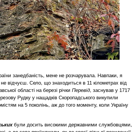
аїни занедбаність, мене не розчарувала. Навпаки, я
 не відчуєш. Село, що знаходиться в 11 кілометрах від
вської області на березі річки
Перевід
, заснував у 1717
Березову Рудку у нащадків Скоропадського викупили
містям на 5 поколінь, аж до того моменту, коли Україну
ських
були досить високими державними службовцями,