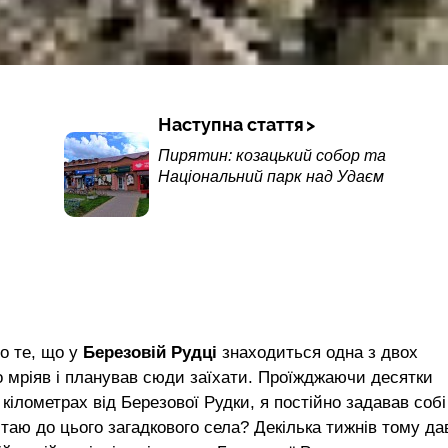
Наступна стаття
Пирятин: козацький собор та
Національний парк над Удаєм
ро те, що у
Березовій Рудці
знаходиться одна з двох
вно мріяв і планував сюди заїхати. Проїжджаючи десятки
 кілометрах від Березової Рудки, я постійно задавав собі
вітаю до цього загадкового села? Декілька тижнів тому да