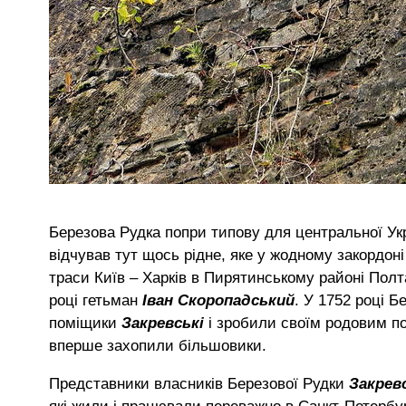
Березова Рудка попри типову для центральної Укр
відчував тут щось рідне, яке у жодному закордоні
траси Київ – Харків в Пирятинському районі Полта
році гетьман
Іван Скоропадський
. У 1752 році 
поміщики
Закревські
і зробили своїм родовим по
вперше захопили більшовики.
Представники власників Березової Рудки
Закрев