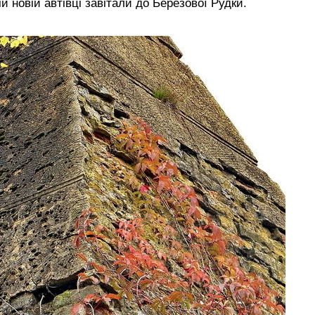
 новій автівці завітали до Березової Рудки.