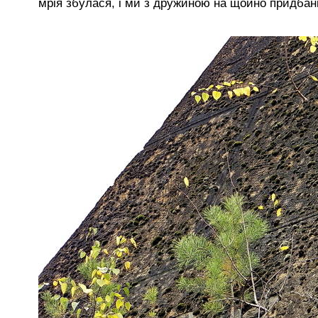
мрія збулася, і ми з дружиною на щойно придбаній