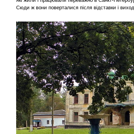
які жили і працювали переважно в Санкт-Петербурз
Сюди ж вони поверталися після відставки і виход