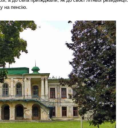
і, а до села приїжджали, як до своєї літньої резиденції
у на пенсію.