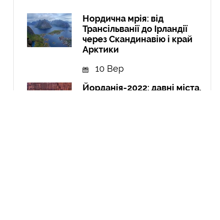
Нордична мрія: від
Трансільванії до Ірландії
через Скандинавію і край
Арктики
10 Вер
Йорданія-2022: давні міста,
біблійні герої, Мертве море,
пустелі та легендарна
Петра
10 Гру
Експедиція в Колумбію:
Амазонія, кольорові річки і
міста
21 Вер
Курдистан: перша подорож