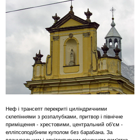
Неф і трансепт перекриті циліндричними
склепіннями з розпалубками, притвор і північне
приміщення - хрестовими, центральний об'єм -
елліпсоподібним куполом без барабана. За