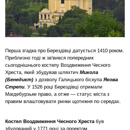
Перша згадка про Берездівці датується 1410 роком.
Приблизно тоді ж зв'вився попередник
сьогоднішнього костелу Воздвиження Чесного
Хреста, який збудував шляхтич
Микола
(Бенедикт)
з дозволу Галицького біскупа
Якова
Стрепи
. У 1526 році Берездівці отримали
Магдебурзьке право, а отже — статус міста з
правим влаштовувати ринки щотижня по середах.
Костел Воздвиження Чесного Хреста
був
збудований у 1771 році за проектом