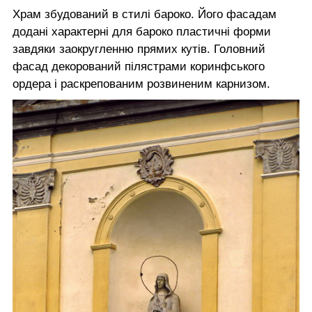
Храм збудований в стилі бароко. Його фасадам
додані характерні для бароко пластичні форми
завдяки заокругленню прямих кутів. Головний
фасад декорований пілястрами коринфського
ордера і раскрепованим розвиненим карнизом.