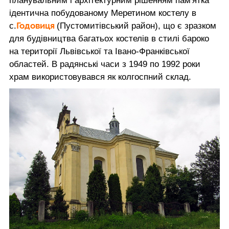
планувальним і архітектурним рішенням пам'ятка
ідентична побудованому Меретином костелу в
Годовиця
с.
(Пустомитівський район), що є зразком
для будівництва багатьох костелів в стилі бароко
на території Львівської та Івано-Франківської
областей. В радянські часи з 1949 по 1992 роки
храм використовувався як колгоспний склад.