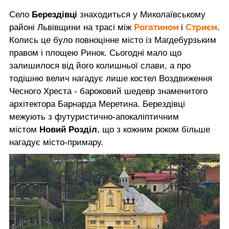
Село
Берездівці
знаходиться у Миколаївському
Рогатином
Стриєм
районі Львівщини на трасі між
і
.
Колись це було повноцінне місто із Магдебурзьким
правом і площею Ринок. Сьогодні мало що
залишилося від його колишньої слави, а про
тодішню велич нагадує лише костел Воздвиження
Чесного Хреста - бароковий шедевр знаменитого
архітектора Барнарда Меретина. Берездівці
межують з футуристично-апокаліптичним
містом
Новий Розділ
, що з кожним роком більше
нагадує місто-примару.