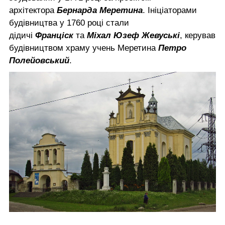
архітектора
Бернарда Меретина
. Ініціаторами
будівництва у 1760 році стали
дідичі
Франціск
та
Міхал Юзеф Жевуські
, керував
будівництвом храму учень Меретина
Петро
Полейовський
.