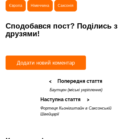
Європа
Німеччина
Саксонія
Сподобався пост? Поділись з
друзями!
Додати новий коментар
Попередня стаття
Баутцен (міські укріплення)
Наступна стаття
Фортеця Кьонігштайн в Саксонській
Швейцарії