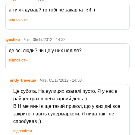
а ти як думав? то тобі не закарпаття! :)
відповісти
lyoshko
Чтв, 05/17/2012 - 14:32
де всі люди? чи це у них неділя?
відповісти
andy_travelua
Чтв, 05/17/2012 - 14:53
Це субота. На вулицях взагалі пусто. Я у нас в
райцентрах в небазарний день :)
В Німеччині є ще такий прикол, що у вихідні все
закрито, навіть супермаркети. Я пива так і не
спробував :)
відповісти