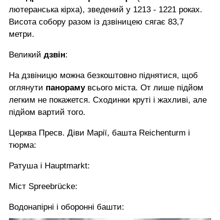
лютеранська кірха), зведений у 1213 - 1221 роках.
Висота собору разом із дзвіницею сягає 83,7
метри.
Великий
дзвін
:
На дзвіницю можна безкоштовно піднятися, щоб
оглянути
панораму
всього міста. От лише підйом
легким не покажется. Сходинки круті і жахливі, але
підйом вартий того.
Церква Пресв. Діви Марії, башта Reichenturm і
тюрма:
Ратуша і Hauptmarkt:
Міст Spreebrücke:
Водонапірні і оборонні башти: