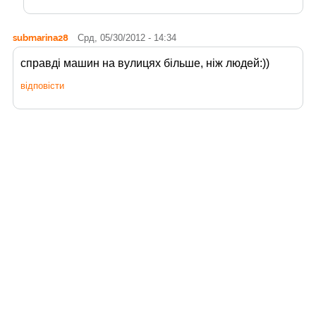
submarina28
Срд, 05/30/2012 - 14:34
справді машин на вулицях більше, ніж людей:))
відповісти
andy_travelua
Чтв, 05/31/2012 - 12:55
Так, в них у вихідні все вимирає, особливо люди :)
відповісти
Читайте також:
17
Фортеця Кьонігштайн в Саксонській
Лип
Швейцарії