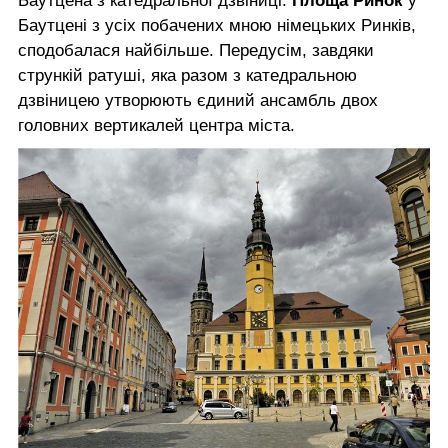
Баутцена з катедральної дзвіниці.
Площа Ринок
у
Баутцені з усіх побачених мною німецьких Ринків,
сподобалася найбільше. Передусім, завдяки
стрункій ратуші, яка разом з катедральною
дзвіницею утворюють єдиний ансамбль двох
головних вертикалей центра міста.