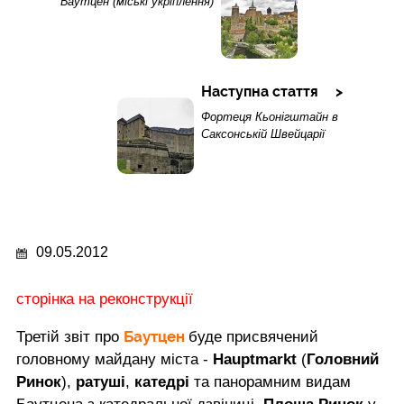
Баутцен (міські укріплення)
Наступна стаття
Фортеця Кьонігштайн в
Саксонській Швейцарії
09.05.2012
сторінка на реконструкції
Баутцен
Третій звіт про
буде присвячений
головному майдану міста -
Hauptmarkt
(
Головний
Ринок
),
ратуші
,
катедрі
та панорамним видам