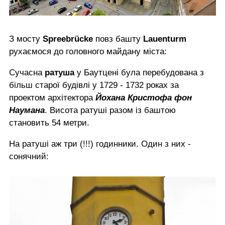
З мосту
Spreebrücke
повз башту
Lauenturm
рухаємося до головного майдану міста:
Сучасна
ратуша
у Баутцені була перебудована з
більш старої будівлі у 1729 - 1732 роках за
проектом архітектора
Йохана Кристофа фон
Наумана
. Висота ратуші разом із баштою
становить 54 метри.
На ратуші аж три (!!!) годинники. Один з них -
сонячний: