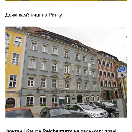
Деякі кам'яниці на Ринку:
Фонтан і башта
Reichenturm
на задньому плані: