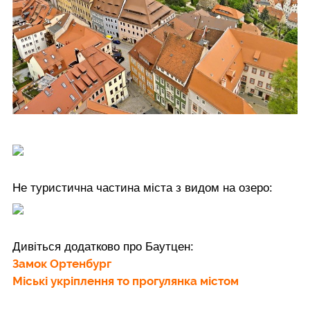
Не туристична частина міста з видом на озеро:
Дивіться додатково про Баутцен:
Замок Ортенбург
Міські укріплення то прогулянка містом