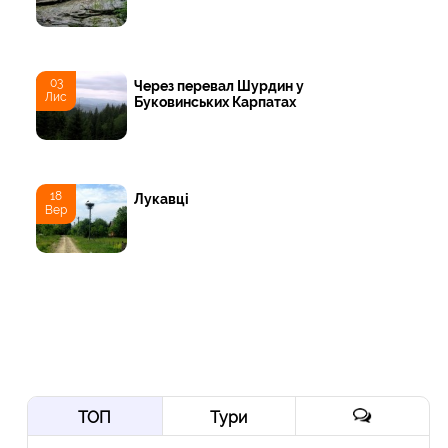
03
Через перевал Шурдин у
Лис
Буковинських Карпатах
18
Лукавці
Вер
ТОП
Тури