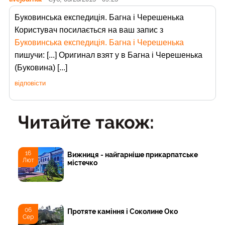
Буковинська експедиція. Багна і Черешенька
Користувач
посилається на ваш запис з
Буковинська експедиція. Багна і Черешенька
пишучи: [...] Оригинал взят у в Багна і Черешенька
(Буковина) [...]
відповісти
Читайте також:
16
Вижниця - найгарніше прикарпатське
Лют
містечко
06
Протяте каміння і Соколине Око
Сер