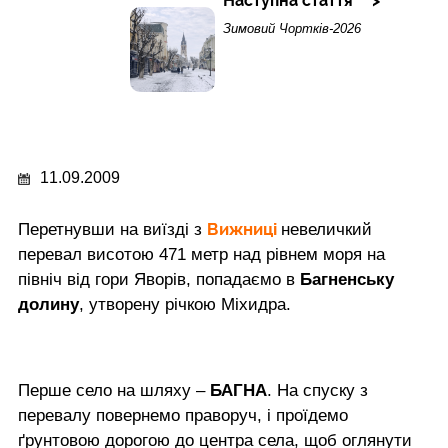
Наступна стаття
Зимовий Чортків-2026
11.09.2009
Вижниці
Перетнувши на виїзді з
невеличкий
перевал висотою 471 метр над рівнем моря на
північ від гори Яворів, попадаємо в
Багненську
долину
, утворену річкою Міхидра.
Перше село на шляху –
БАГНА
. На спуску з
перевалу повернемо праворуч, і проїдемо
ґрунтовою дорогою до центра села, щоб оглянути