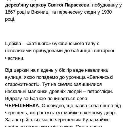
дерев’яну церкву Святої Параскеви
, побудовану у
1867 році в Вижниці та перенесену сюди у 1930
році.
Церква – «хатнього» буковинського типу с
невеликими прибудовами до бабинця і вівтарної
частини.
Від церкви на південь у бік гір веде невеличка
вулиця, якою попадемо до урочища «Багнянські
старожитності». Тут на скелях залишилися
наскальні малюнки древніх людей – петрогліфи.
Відразу за Багною починається село
ЧЕРЕШЕНЬКА
. Очевидно, що назва села пішла від
черешень, які ростуть тут майже в кожному дворі.
За австрійських часів черешенька була майже
суцільно німецьким містечком. Сюди навіть