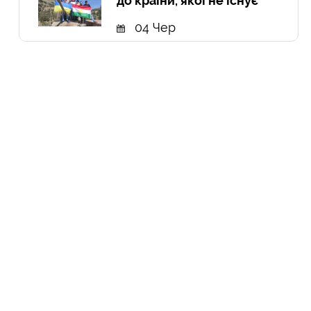
до країни, якої не існує
04 Чер