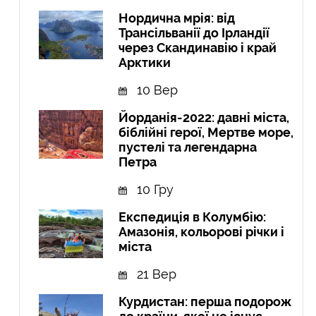
Нордична мрія: від
Трансільванії до Ірландії
через Скандинавію і край
Арктики
10 Вер
Йорданія-2022: давні міста,
біблійні герої, Мертве море,
пустелі та легендарна
Петра
10 Гру
Експедиція в Колумбію:
Амазонія, кольорові річки і
міста
21 Вер
Курдистан: перша подорож