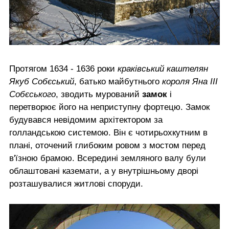
Протягом 1634 - 1636 роки
краківський каштелян
Якуб Собєський
, батько майбутнього
короля Яна ІІІ
Собєського
, зводить мурований
замок
і
перетворює його на неприступну фортецю. Замок
будувався невідомим архітектором за
голландською системою. Він є чотирьохкутним в
плані, оточений глибоким ровом з мостом перед
в'їзною брамою. Всередині земляного валу були
облаштовані каземати, а у внутрішньому дворі
розташувалися житлові споруди.