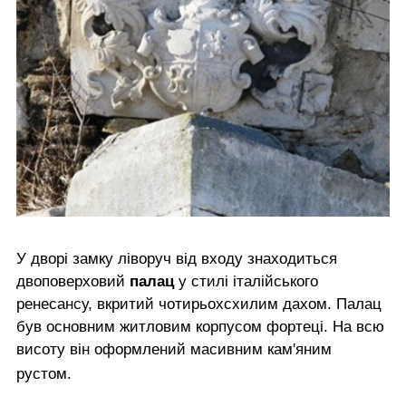
У дворі замку ліворуч від входу знаходиться
двоповерховий
палац
у стилі італійського
ренесансу, вкритий чотирьохсхилим дахом. Палац
був основним житловим корпусом фортеці. На всю
висоту він оформлений масивним кам'яним
рустом.