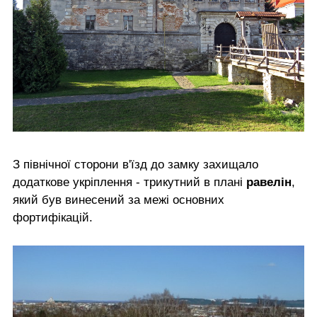
З північної сторони в'їзд до замку захищало
додаткове укріплення - трикутний в плані
равелін
,
який був винесений за межі основних
фортифікацій.