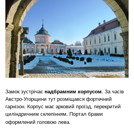
Замок зустрічає
надбрамним корпусом
. За часів
Австро-Угорщини тут розміщався фортечний
гарнізон. Корпус має арковий проїзд, перекритий
циліндричним склепінням. Портал брами
оформлений головою лева.