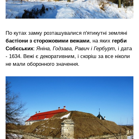
По кутах замку розташувалися п'ятикутні земляні
бастіони з сторожовими вежами
, на яких
герби
Собєських
:
Яніна, Годзава, Равич і Гербурт
, і дата
- 1634. Вежі є декоративним, і скоріш за все ніколи
не мали оборонного значення.