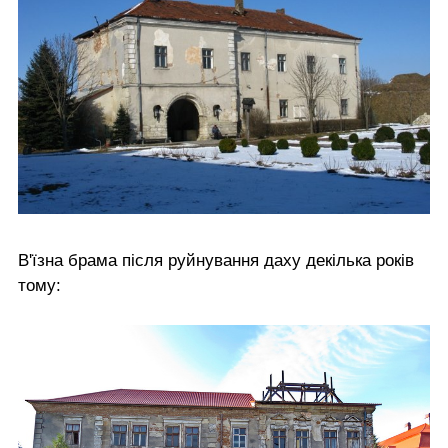
В'їзна брама після руйнування даху декілька років
тому: