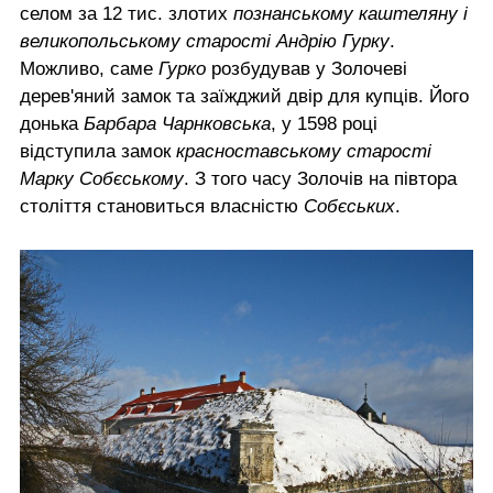
селом за 12 тис. злотих
познанському каштеляну і
великопольському старості Андрію Гурку
.
Можливо, саме
Гурко
розбудував у Золочеві
дерев'яний замок та заїжджий двір для купців. Його
донька
Барбара Чарнковська
, у 1598 році
відступила замок
красноставському старості
Марку Собєському
. З того часу Золочів на півтора
століття становиться власністю
Собєських
.