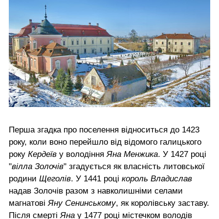
Перша згадка про поселення відноситься до 1423
року, коли воно перейшло від відомого галицького
року
Кердеїв
у володіння
Яна Менжика
. У 1427 році
"
вілла Золочів
" згадується як власність литовської
родини
Щеголів
. У 1441 році
король Владислав
надав Золочів разом з навколишніми селами
магнатові
Яну Сенинському
, як королівську заставу.
Після смерті
Яна
у 1477 році містечком володів