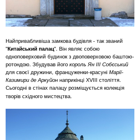
Найпривабливіша замкова будівля - так званий
"
Китайський палац
". Він являє собою
одноповерховий будинок з двоповерховою баштою-
ротондою. Збудував його
король Ян ІІІ Собєський
для своєї дружини, француженки-красуні
Марії-
Казимири де Аркуйон
наприкінці XVIII століття.
Сьогодні в стінах палацу розміщується колекція
творів східного мистецтва.