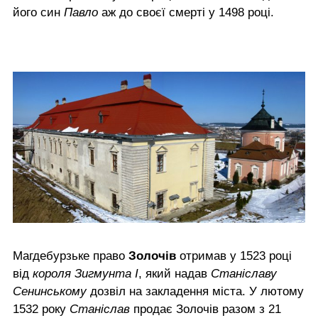
його син
Павло
аж до своєї смерті у 1498 році.
Магдебурзьке право
Золочів
отримав у 1523 році
від
короля Зигмунта І
, який надав
Станіславу
Сенинському
дозвіл на закладення міста. У лютому
1532 року
Станіслав
продає Золочів разом з 21