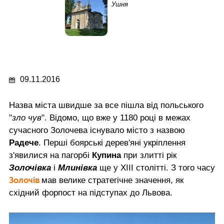
Ушня
09.11.2016
Назва міста швидше за все пішла від польського
"
зло чув
". Відомо, що вже у 1180 році в межах
сучасного Золочева існувало місто з назвою
Радече
. Перші боярські дерев'яні укріплення
з'явилися на пагорбі
Купина
при злитті рік
Золочівка
і
Млинівка
ще у ХІІІ столітті. З того часу
Золочів
мав велике стратегічне значення, як
східний форпост на підступах до Львова.