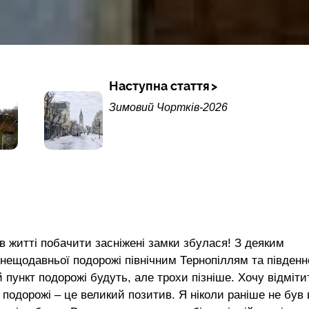
Наступна стаття
Зимовий Чортків-2026
в житті побачити засніжені замки збулася! З деяким
 нещодавньої подорожі північним Тернопіллям та півден
 пункт подорожі будуть, але трохи пізніше. Хочу відміти
 подорожі – це великий позитив. Я ніколи раніше не був 