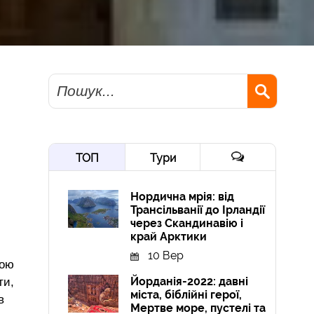
Пошук
ТОП
Тури
Нордична мрія: від
Трансільванії до Ірландії
через Скандинавію і
край Арктики
10 Вер
ною
Йорданія-2022: давні
ти,
міста, біблійні герої,
в
Мертве море, пустелі та