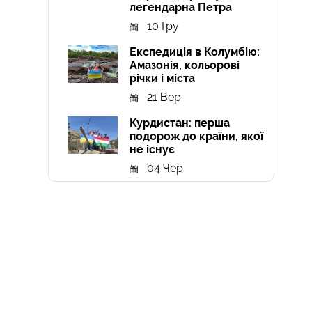
легендарна Петра
10 Гру
Експедиція в Колумбію:
Амазонія, кольорові
річки і міста
21 Вер
Курдистан: перша
подорож до країни, якої
не існує
04 Чер