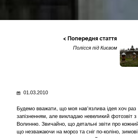
Попередня стаття
Полісся під Києвом
01.03.2010
Будемо вважати, що моя нав’язлива ідея хоч раз 
запізненням, але викладаю невеликий фотозвіт з
Волинню. Звичайно, що детальні звіти про кожний
що незважаючи на мороз та сніг по-коліно, зимові