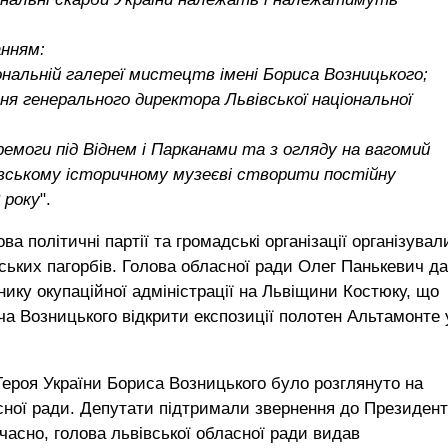
анням:
іональній галереї мистецтв імені Бориса Возницького;
ня генерального директора Львівської національної
перемоги під Віднем і Парканами та з огляду на вагомий
вівському історичному музеєві створити постійну
 року
".
ва політичні партії та громадські організації організувал
рських пагорбів. Голова обласної ради Олег Панькевич д
внику окупаційної адміністрації на Львіщини Костюку, що
ча Возницького відкрити експозиції полотен Альтамонте 
ероя України Бориса Возницького було розглянуто на
асної ради. Депутати підтримали звернення до Президен
асно, голова львівської обласної ради видав