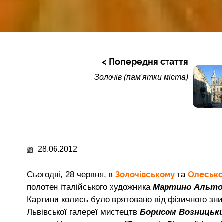
Попередня стаття
Золочів (пам'ятки міста)
28.06.2012
Золочівському
Олеськ
Сьогодні, 28 червня, в
та
полотен італійського художника
Мартино Альт
Картини колись було врятовано від фізичного зн
Львівської галереї мистецтв
Борисом Возницьк