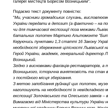
галереї мистецтв Борисом Возницьким".
Подаємо текст документу повністю:
"
Ми, учасники громадських слухань, висловлюєм
України передати в депозит (а фактично – на по
чи для тимчасової експозиції поза межами Льві
батальних полотен Мартино Альтомонте "Битва
Керуючись пунктами 1,3 статті 16 Закону Украї
необхідності збереження цілісності Львівської н
Герой України, академік, генеральний директор 
Возницький.
Згідно з висновками фахівців-реставраторів, а 
Возницького, історична винятковість та стан
з постійного місця зберігання.
З метою запобігання руйнації цих полотен, музе
наголошують на необхідності їх невідкладного м
експозиції Золочівського та Олеського замків – в
Вимагаємо від Міністерства культури України н
мистецької спадщини Бориса Возницького. Наці