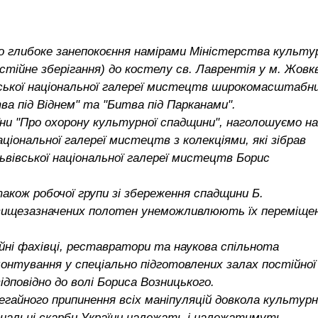
о глибоке занепокоєння намірами Міністерства культу
стійне зберігання) до костелу св. Лаврентія у м. Жовк
вської національної галереї мистецтв широкомасштабн
 під Віднем" та "Битва під Парканами".
ни "Про охорону культурної спадщини", наголошуємо на
аціональної галереї мистецтв з колекціями, які зібрав
Львівської національної галереї мистецтв Борис
також робочої групи зі збереження спадщини Б.
 вищезазначених полотен унеможливлюють їх переміще
йні фахівці, реставратори та наукова спільнота
онтування у спеціально підготовлених залах постійної
ідповідно до волі Бориса Возницького.
егайного припинення всіх маніпуляцій довкола культурн
ональні скарби України належать і належатимуть