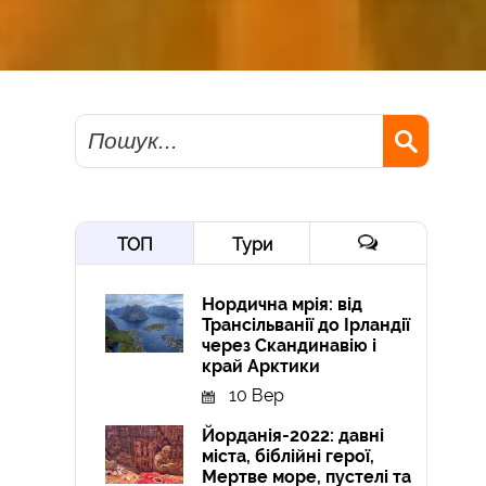
Пошук
ТОП
Тури
Нордична мрія: від
Трансільванії до Ірландії
через Скандинавію і
край Арктики
10 Вер
Йорданія-2022: давні
міста, біблійні герої,
Мертве море, пустелі та