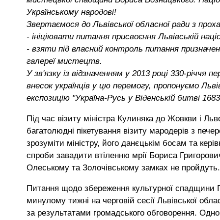
Українському народові!
Звертаємося до Львівської обласної ради з прох
- ініціювати питання присвоєння Львівській нац
- взяти під власний контроль питання призначен
галереї мистецтв.
У зв'язку із відзначенням у 2013 році 330-річчя 
внесок українців у цю перемогу, пропонуємо Ль
експозицію "Україна-Русь у Віденській битві 1683
Під час візиту міністра Кулиняка до Жовкви і Льво
багатолюдні пікетування візиту мародерів з пече
зрозуміти міністру, його данєцькім босам та кері
спроби завадити втіленню мрії Бориса Григорови
Олеському та Золочівському замках не пройдуть.
Питання щодо збереження культурної спадщини Г
минулому тижні на черговій сесії Львівської обл
за результатами громадського обговорення. Одноч