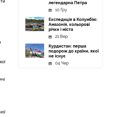
ити
легендарна Петра
10 Гру
Експедиція в Колумбію:
Амазонія, кольорові
річки і міста
21 Вер
я
Курдистан: перша
подорож до країни, якої
не існує
кої
04 Чер
ячі
ної