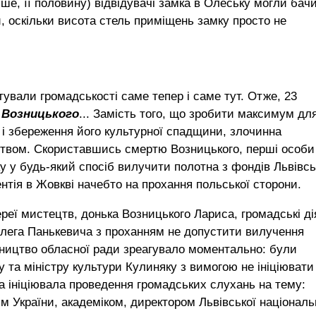
іше, її половину) відвідувачі замка в Олеську могли бач
и, оскільки висота стель приміщень замку просто не
нтували громадськості саме тепер і саме тут. Отже, 23
 Возницького
... Замість того, що зробити максимум дл
 і збереження його культурної спадщини, злочинна
твом. Скориставшись смертю Возницького, перші особи
 у будь-який спосіб вилучити полотна з фондів Львівсь
ентія в Жовкві начебто на прохання польської сторони.
реї мистецтв, донька Возницького Лариса, громадські ді
Олега Панькевича з проханням не допустити вилучення
івництво обласної ради зреагувало моментально: були
 та міністру культури Кулиняку з вимогою не ініціювати
 ініціювала проведення громадських слухань на тему:
м України, академіком, директором Львівської національ