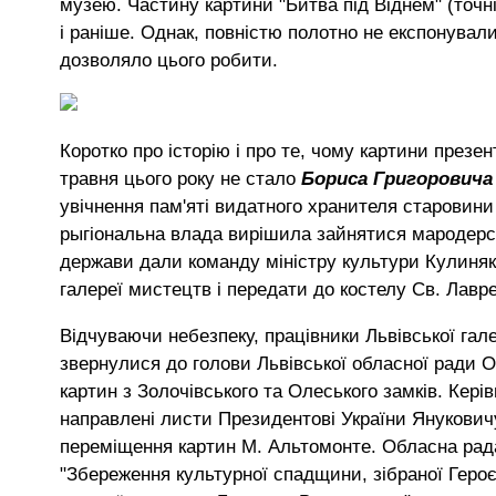
музею. Частину картини "Битва під Віднем" (точн
і раніше. Однак, повністю полотно не експонувал
дозволяло цього робити.
Коротко про історію і про те, чому картини презе
травня цього року не стало
Бориса Григоровича
увічнення пам'яті видатного хранителя старовини
рыгіональна влада вирішила зайнятися мародерс
держави дали команду міністру культури Кулиняку
галереї мистецтв і передати до костелу Св. Лавр
Відчуваючи небезпеку, працівники Львівської гале
звернулися до голови Львівської обласної ради 
картин з Золочівського та Олеського замків. Кер
направлені листи Президентові України Януковичу
переміщення картин М. Альтомонте. Обласна рада
"Збереження культурної спадщини, зібраної Героє