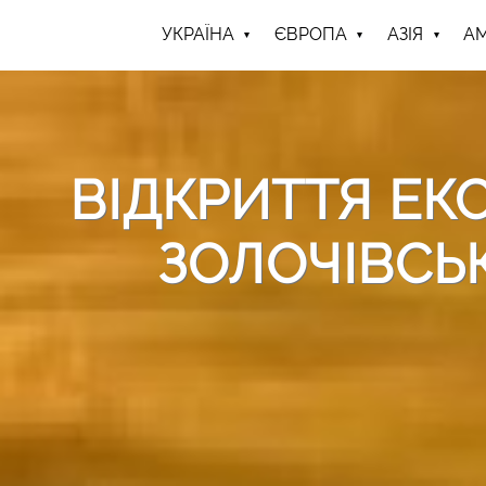
УКРАЇНА
ЄВРОПА
АЗІЯ
А
ВІДКРИТТЯ ЕК
ЗОЛОЧІВСЬ