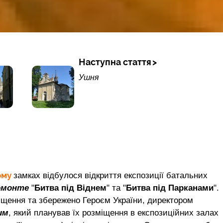
Наступна стаття
Ушня
ому
замках відбулося відкриття експозиції батальних
омонте
"
Битва під Віднем
" та "
Битва під Парканами
".
ищення та збережено Героєм України, директором
им
, який планував їх розміщення в експозиційних залах