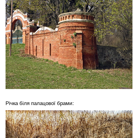
Річка біля палацової брами: