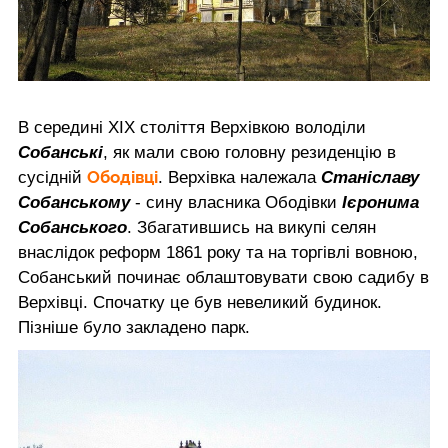
В середині ХІХ століття Верхівкою володіли
Собанські
, як мали свою головну резиденцію в
Ободівці
сусідній
. Верхівка належала
Станіславу
Собанському
- сину власника Ободівки
Ієронима
Собанського
. Збагатившись на викупі селян
внаслідок реформ 1861 року та на торгівлі вовною,
Собанський починає облаштовувати свою садибу в
Верхівці. Спочатку це був невеликий будинок.
Пізніше було закладено парк.