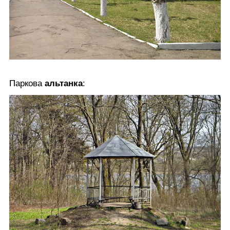
Паркова
альтанка
: