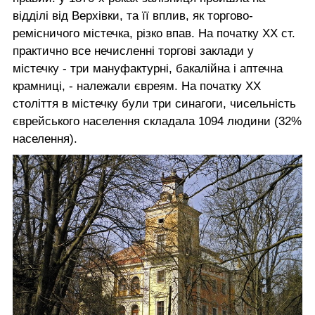
відділі від Верхівки, та її вплив, як торгово-
ремісничого містечка, різко впав. На початку XX ст.
практично все не­численні торгові заклади у
містечку - три мануфак­турні, бакалійна і аптечна
крамниці, - належали євреям. На початку XX
століття в містечку були три синагоги, чисельність
єврейського населення складала 1094 людини (32%
населення).