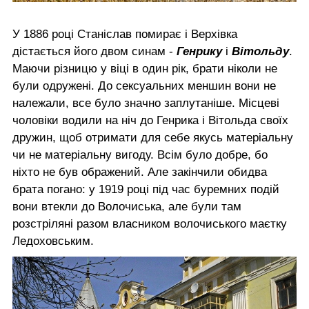
У 1886 році Станіслав помирає і Верхівка
дістається його двом синам -
Генрику
і
Вітольду
.
Маючи різницю у віці в один рік, брати ніколи не
були одружені. До сексуальних меншин вони не
належали, все було значно заплутаніше. Місцеві
чоловіки водили на ніч до Генрика і Вітольда своїх
дружин, щоб отримати для себе якусь матеріальну
чи не матеріальну вигоду. Всім було добре, бо
ніхто не був ображений. Але закінчили обидва
брата погано: у 1919 році під час буремних подій
вони втекли до Волочиська, але були там
розстріляні разом власником волочиського маєтку
Ледоховським.