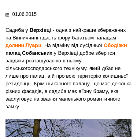
01.06.2015
Садиба у
Верхівці
- одна з найкраще збережених
на Вінниччині і дасть фору багатьом палацам
долини Луари
Ободівки
. На відміну від сусідньої
палац Собанських
у Верхівці добре зберігся
завдяки розташуванню в ньому
сільськогосподарського технікуму, який дбає не
лише про палац, а й про всю територію колишньої
резиденції. Крім шикарного палацу, що має декілька
різних фасадів, в садиба має в'їзну браму, яка
заслуговує на звання маленького романтичного
замку.