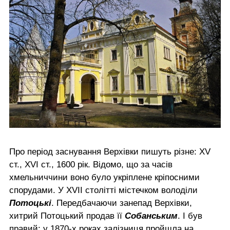
Про період заснування Верхівки пишуть різне: XV
ст., XVІ ст., 1600 рік. Відомо, що за часів
хмельниччини воно було укріплене кріпосними
спорудами. У XVII столітті містечком володіли
Потоцькі
. Передбачаючи занепад Верхівки,
хитрий Потоцький продав її
Собанським
. І був
правий: у 1870-х роках залізниця пройшла на