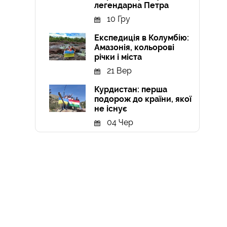
легендарна Петра
10 Гру
Експедиція в Колумбію:
Амазонія, кольорові
річки і міста
21 Вер
Курдистан: перша
подорож до країни, якої
не існує
04 Чер