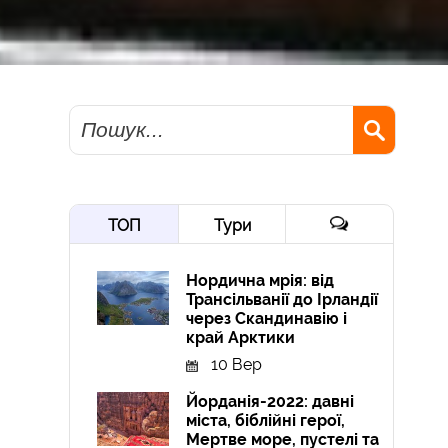
Пошук
ТОП
Тури
Нордична мрія: від
Трансільванії до Ірландії
через Скандинавію і
край Арктики
10 Вер
Йорданія-2022: давні
міста, біблійні герої,
Мертве море, пустелі та