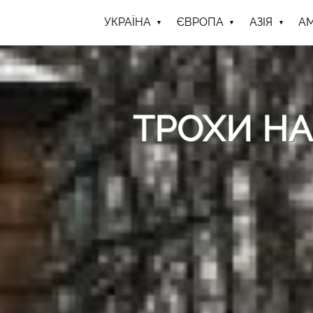
УКРАЇНА
ЄВРОПА
АЗІЯ
А
ТРОХИ НА