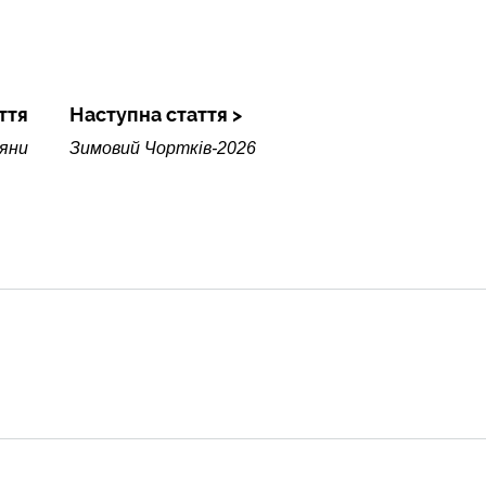
ття
Наступна стаття
яни
Зимовий Чортків-2026