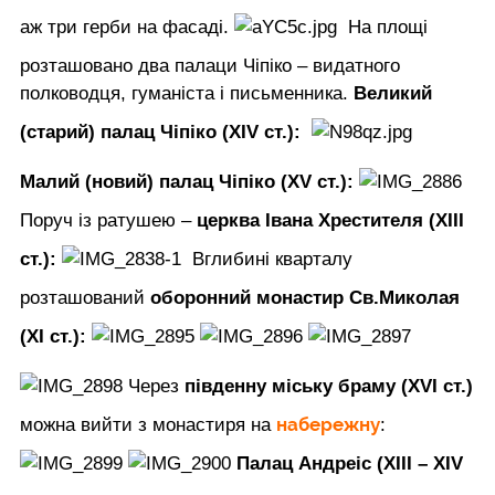
аж три герби на фасаді.
На площі
розташовано два палаци Чіпіко – видатного
полководця, гуманіста і письменника.
Великий
(старий) палац Чіпіко (XIV ст.):
Малий (новий) палац Чіпіко (XV ст.):
Поруч із ратушею –
церква Івана Хрестителя (XIII
ст.):
Вглибині кварталу
розташований
оборонний монастир Св.Миколая
(XI ст.):
Через
південну міську браму (XVI ст.)
набережну
можна вийти з монастиря на
:
Палац Андреіс (XIII – XIV