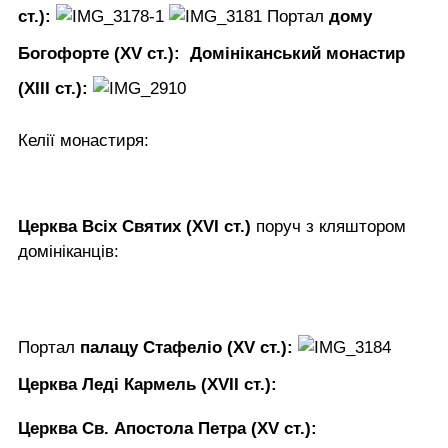
ст.):
Портал
дому
Богофорте (XV ст.):
Домініканський монастир
(XIII ст.):
Келії монастиря:
Церква Всіх Святих (XVI ст.)
поруч з кляштором
домініканців:
Портал
палацу Стафеліо (XV ст.):
Церква Леді Кармель (XVII ст.):
Церква Св. Апостола Петра (XV ст.):