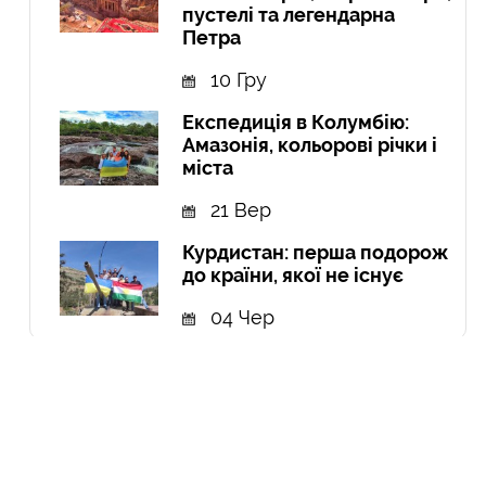
пустелі та легендарна
Петра
10 Гру
Експедиція в Колумбію:
Амазонія, кольорові річки і
міста
21 Вер
Курдистан: перша подорож
до країни, якої не існує
04 Чер