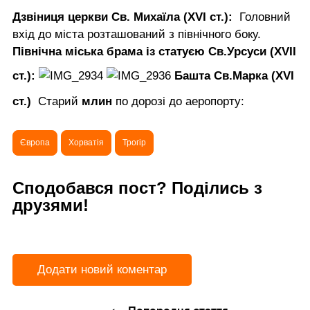
Дзвіниця церкви Св. Михаїла (XVI ст.):
Головний
вхід до міста розташований з північного боку.
Північна міська брама із статуєю Св.Урсуси (XVII
ст.):
Башта Св.Марка (XVI
ст.)
Старий
млин
по дорозі до аеропорту:
Європа
Хорватія
Трогір
Сподобався пост? Поділись з
друзями!
Додати новий коментар