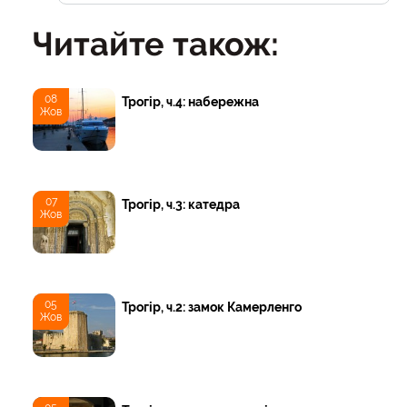
Читайте також:
08
Трогір, ч.4: набережна
Жов
07
Трогір, ч.3: катедра
Жов
05
Трогір, ч.2: замок Камерленго
Жов