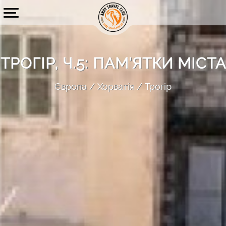
ТРОГІР, Ч.5: ПАМ'ЯТКИ МІСТА
Європа
Хорватія
Трогір