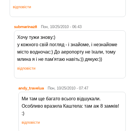
відповісти
submarina28
Пон, 10/25/2010 - 06:43
Хочу тужи знову:)
у кожного свій погляд - і знайоме, і незнайоме
місто водночас:) До аеропорту не їхали, тому
млина я і не пам'ятаю навіть:)) дякую:))
відповісти
andy_travelua
Пон, 10/25/2010 - 07:47
Ми там ще багато всього відшукали.
Особливо вразила Каштела: там аж 8 замків!
:)
відповісти