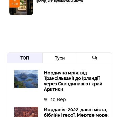
05
Трогір, ч.1: вуличками міста
Жов
ТОП
Тури
Нордична мрія: від
Трансільванії до Ірландії
через Скандинавію і край
Арктики
10 Вер
Йорданія-2022: давні міста,
біблійні герої, Мертве море,