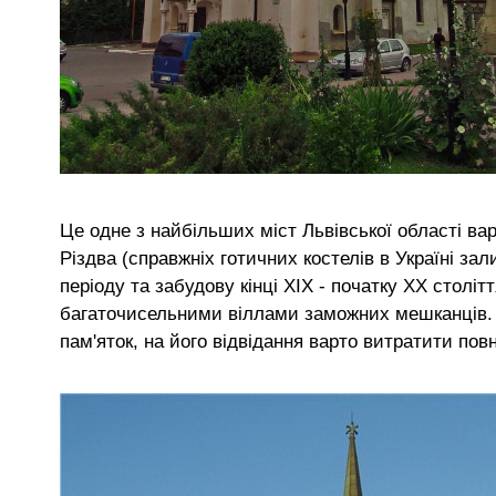
Це одне з найбільших міст Львівської області ва
Різдва (справжніх готичних костелів в Україні зал
періоду та забудову кінці ХІХ - початку ХХ столі
багаточисельними віллами заможних мешканців. В
пам'яток, на його відвідання варто витратити по