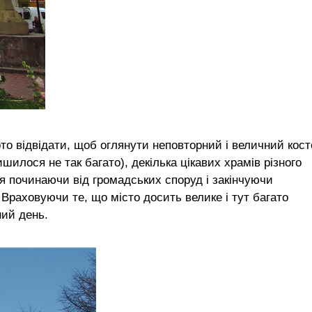
рто відвідати, щоб оглянути неповторний і величний кост
ишилося не так багато), декілька цікавих храмів різного
ття починаючи від громадських споруд і закінчуючи
раховуючи те, що місто досить велике і тут багато
вний день.