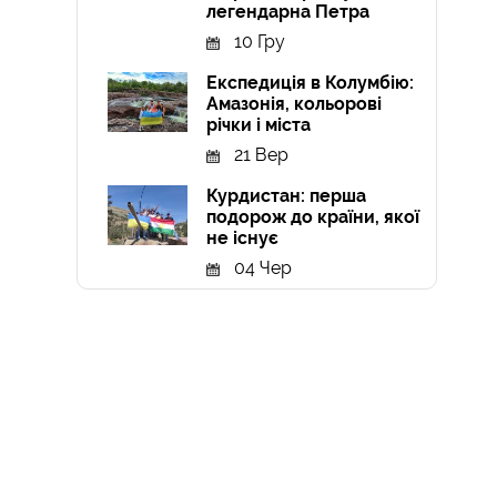
легендарна Петра
10 Гру
Експедиція в Колумбію:
Амазонія, кольорові
річки і міста
21 Вер
Курдистан: перша
подорож до країни, якої
не існує
04 Чер