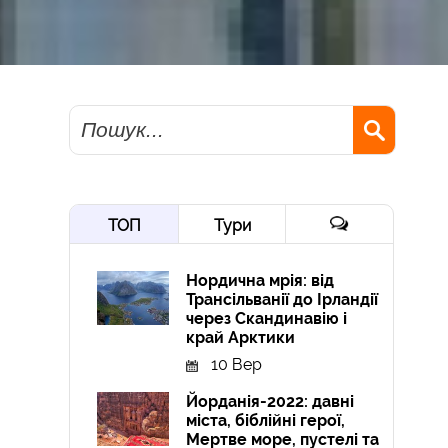
Пошук
ТОП
Тури
Нордична мрія: від
Трансільванії до Ірландії
через Скандинавію і
край Арктики
10 Вер
Йорданія-2022: давні
міста, біблійні герої,
Мертве море, пустелі та