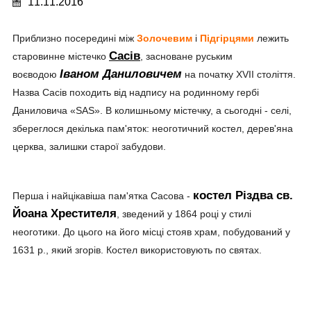
11.11.2016
Приблизно посередині між
Золочевим
і
Підгірцями
лежить
Сасів
старовинне містечко
, засноване руським
Іваном Даниловичем
воєводою
на початку XVII століття.
Назва Сасів походить від надпису на родинному гербі
Даниловича «SAS». В колишньому містечку, а сьогодні - селі,
збереглося декілька пам'яток: неоготичний костел, дерев'яна
церква, залишки старої забудови.
костел Різдва св.
Перша і найцікавіша пам'ятка Сасова -
Йоана Хрестителя
, зведений у 1864 році у стилі
неоготики. До цього на його місці стояв храм, побудований у
1631 р., який згорів. Костел використовують по святах.