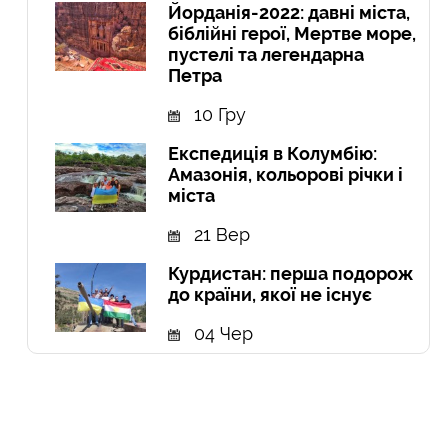
Йорданія-2022: давні міста,
біблійні герої, Мертве море,
пустелі та легендарна
Петра
10 Гру
Експедиція в Колумбію:
Амазонія, кольорові річки і
міста
21 Вер
Курдистан: перша подорож
до країни, якої не існує
04 Чер