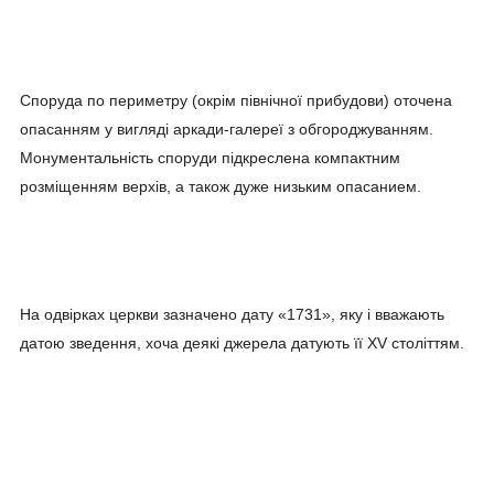
Споруда по периметру (окрім північної прибудови) оточена
опасанням у вигляді аркади-галереї з обгороджуванням.
Монументальність споруди підкреслена компактним
розміщенням верхів, а також дуже низьким опасанием.
На одвірках церкви зазначено дату «1731», яку і вважають
датою зведення, хоча деякі джерела датують її XV століттям.