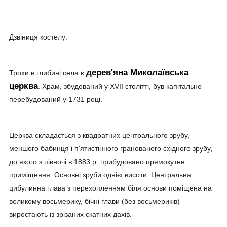
Дзвіниця костелу:
дерев'яна Миколаївська
Трохи в глибині села є
церква
. Храм, збудований у XVII столітті, був капітально
перебудований у 1731 році.
Церква складається з квадратних центрального зрубу,
меншого бабинця і п'ятистінного гранованого східного зрубу,
до якого з півночі в 1883 р. прибудовано прямокутне
приміщення. Основні зруби однієї висоти. Центральна
цибулинна глава з перехопленням біля основи поміщена на
великому восьмерику, бічні глави (без восьмериків)
виростають із зрізаних скатних дахів.