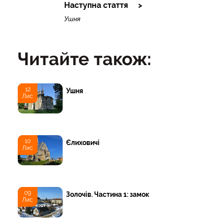
Наступна стаття
Ушня
Читайте також:
12
Ушня
Лис
10
Єлиховичі
Лис
09
Золочів. Частина 1: замок
Лис