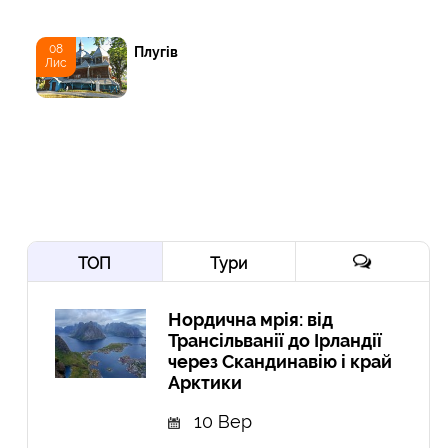
08
Плугів
Лис
ТОП
Тури
Нордична мрія: від
Трансільванії до Ірландії
через Скандинавію і край
Арктики
10 Вер